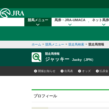
本文へ移動する
競馬メニュー
馬券・JRA-UMACA
ネット馬券
ホーム
>
競馬メニュー
>
競走馬検索
>
競走馬情報
競走馬情報
ジャッキー
Jacky（JPN）
開催お知らせ
出馬表
オッズ
払戻金
プロフィール