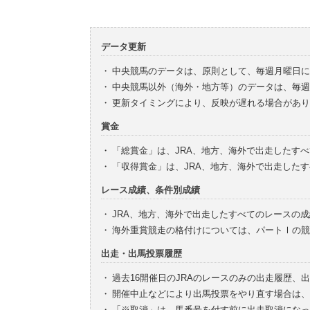
データ更新
・
中央競馬のデータは、原則として、毎週月曜日に
・
中央競馬以外（海外・地方等）のデータは、毎週
・
更新タイミングにより、反映が遅れる場合があり
賞金
・
「総賞金」は、JRA、地方、海外で出走したす
・
「収得賞金」は、JRA、地方、海外で出走した
レース成績、条件別成績
・
JRA、地方、海外で出走したすべてのレースの
・
海外重賞競走の格付けについては、パートⅠの競
出走・出馬投票履歴
・
過去16開催日のJRAのレースのみの出走履歴、
・
開催中止などにより出馬投票をやり直す場合は、
・
「※取消」は、馬番号を付す前に出走取消になっ