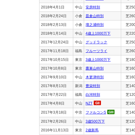
2018年4月1日
中山
安房特別
芝25
2018年2月24日
小倉
皿倉山特別
芝26
2018年2月13日
小倉
壇之浦特別
芝20
2018年1月14日
中山
4歳上1000万下
芝22
2017年12月24日
中山
グッドラック
芝25
2017年11月18日
福島
フルーツライ
芝26
2017年10月15日
東京
3歳上1000万下
芝18
2017年10月8日
東京
鷹巣山特別
芝16
2017年9月10日
中山
木更津特別
芝16
2017年8月13日
新潟
豊栄特別
芝14
2017年7月22日
福島
白河特別
芝12
2017年4月8日
中山
NZT
芝16
2017年3月18日
中京
ファルコンS
芝14
2017年2月26日
中山
3歳500万下
芝12
2016年11月13日
東京
2歳新馬
芝14