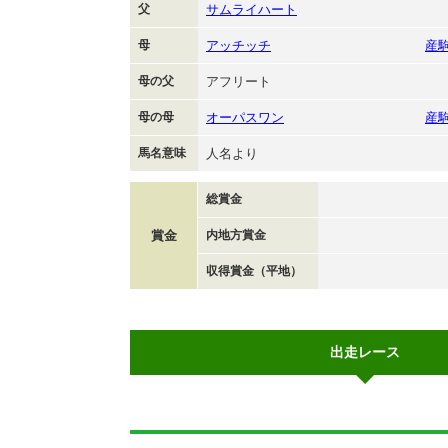
父
サムライハート
母
アッチッチ
産
母の父
アフリート
母の母
オーパスワン
産
馬名意味
人名より
総賞金
賞金
内地方賞金
収得賞金（平地）
出走レース