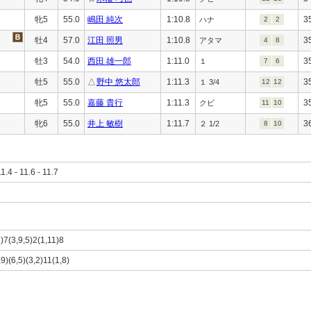
牝5
55.0
嶋田 純次
1:10.8
3
ハナ
2
2
牡4
57.0
江田 照男
1:10.8
3
アタマ
4
8
牡3
54.0
西田 雄一郎
1:11.0
3
１
7
6
牡5
55.0
△
野中 悠太郎
1:11.3
3
１ 3/4
12
12
牝5
55.0
嘉藤 貴行
1:11.3
3
クビ
11
10
牝6
55.0
井上 敏樹
1:11.7
3
２ 1/2
8
10
11.4 - 11.6 - 11.7
3)7(3,9,5)2(1,11)8
,9)(6,5)(3,2)11(1,8)