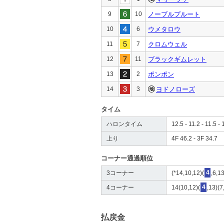
9
10
ノーブルプルート
10
6
ウメタロウ
11
7
クロムウェル
12
11
ブラックギムレット
13
2
ポンポン
14
3
ヨドノローズ
タイム
ハロンタイム
12.5 - 11.2 - 11.5 - 
上り
4F 46.2 - 3F 34.7
コーナー通過順位
3コーナー
(*14,10,12)(
4
,6,1
4コーナー
14(10,12)(
4
,13)(7
払戻金