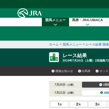
本文へ移動する
競馬メニュー
馬券・JRA-UMACA
ホーム
>
競馬メニュー
>
レース結果 開
レース結果
2019年7月20日（土曜）2回福島7日
開催お知らせ
出馬表
オッズ
7月20日
2回
（土曜）
7月21日
2回
（日曜）