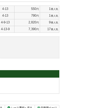
4-13
550
1
円
番人気
4-13
790
1
円
番人気
4-9-13
2,820
9
円
番人気
4-13-9
7,390
17
円
番人気
る
レース選択へ戻る
印刷用ページ