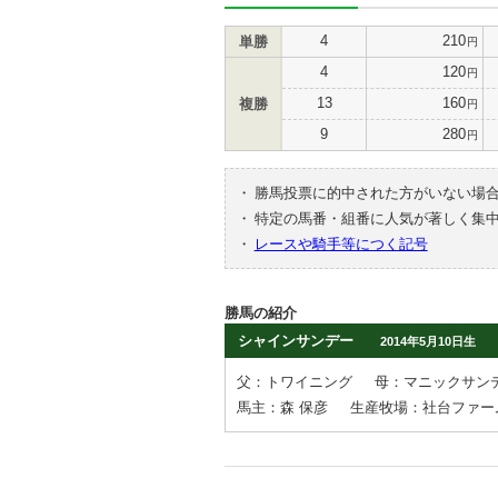
4
210
単勝
円
4
120
円
13
160
複勝
円
9
280
円
・
勝馬投票に的中された方がいない場
・
特定の馬番・組番に人気が著しく集
・
レースや騎手等につく記号
勝馬の紹介
シャインサンデー
2014年5月10日生
父：トワイニング
母：マニックサン
馬主：森 保彦
生産牧場：社台ファー