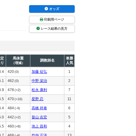
オッズ
印刷用ページ
レース結果の見方
推定
馬体重
単勝
調教師名
上り
人気
（増減）
4.4
420
加藤 征弘
1
(0)
5.1
462
中野 栄治
2
(0)
4.9
478
松永 康利
7
(+2)
5.5
470
星野 忍
11
(+16)
4.4
484
高橋 祥泰
6
(-4)
5.0
442
畠山 吉宏
5
(+2)
5.5
460
池上 昌和
4
(+8)
4.7
468
竹内 正洋
13
(-4)