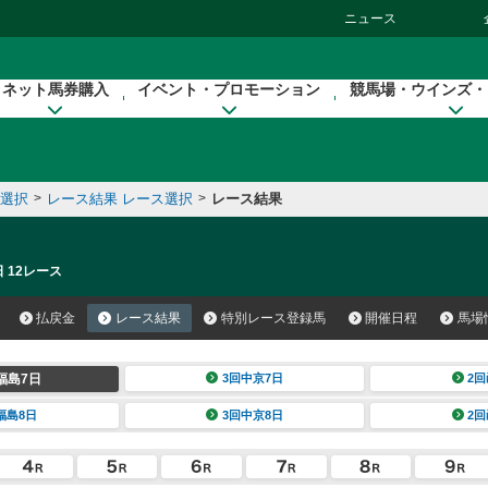
ニュース
ネット馬券購入
イベント・プロモーション
競馬場・ウインズ・
催選択
>
レース結果 レース選択
>
レース結果
 12レース
払戻金
レース結果
特別レース登録馬
開催日程
馬場
福島7日
3回中京7日
2回
福島8日
3回中京8日
2回