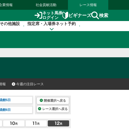
企業情報
社会貢献活動
レース情報
ネット馬券
検索
ビギナーズ
ログイン
その他施設
指定席・入場券ネット予約
情報
今週の注目レース
函館5日
開催選択へ戻る
レース選択へ戻る
函館6日