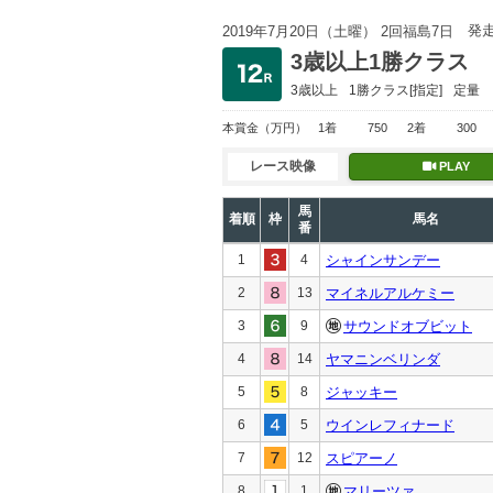
発
2019年7月20日（土曜） 2回福島7日
3歳以上1勝クラス
3歳以上
1勝クラス
[指定]
定量
本賞金
（万円）
1着
750
2着
300
レース映像
PLAY
馬
着順
枠
馬名
番
1
4
シャインサンデー
2
13
マイネルアルケミー
3
9
サウンドオブビット
4
14
ヤマニンベリンダ
5
8
ジャッキー
6
5
ウインレフィナード
7
12
スピアーノ
8
1
マリーツァ