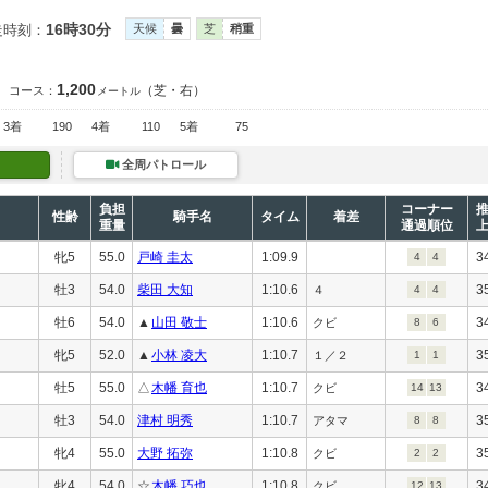
16時30分
走時刻：
天候
曇
芝
稍重
1,200
（芝・右）
コース：
メートル
3着
190
4着
110
5着
75
全周パトロール
負担
コーナー
性齢
騎手名
タイム
着差
重量
通過順位
牝5
55.0
戸崎 圭太
1:09.9
3
4
4
牡3
54.0
柴田 大知
1:10.6
3
４
4
4
牡6
54.0
▲
山田 敬士
1:10.6
3
クビ
8
6
牝5
52.0
▲
小林 凌大
1:10.7
3
１／２
1
1
牡5
55.0
△
木幡 育也
1:10.7
3
クビ
14
13
牡3
54.0
津村 明秀
1:10.7
3
アタマ
8
8
牝4
55.0
大野 拓弥
1:10.8
3
クビ
2
2
牝4
54.0
☆
木幡 巧也
1:10.8
3
クビ
12
13