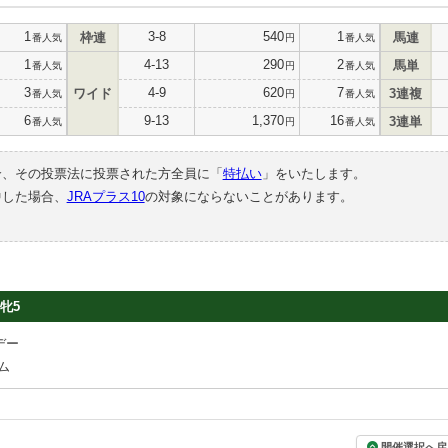
1
3-8
540
1
枠連
馬連
番人気
円
番人気
1
4-13
290
2
馬単
番人気
円
番人気
3
4-9
620
7
ワイド
3連複
番人気
円
番人気
6
9-13
1,370
16
3連単
番人気
円
番人気
合、その投票法に投票された方全員に「
特払い
」をいたします。
中した場合、
JRAプラス10
の対象にならないことがあります。
牝5
デー
ム
開催選択へ戻