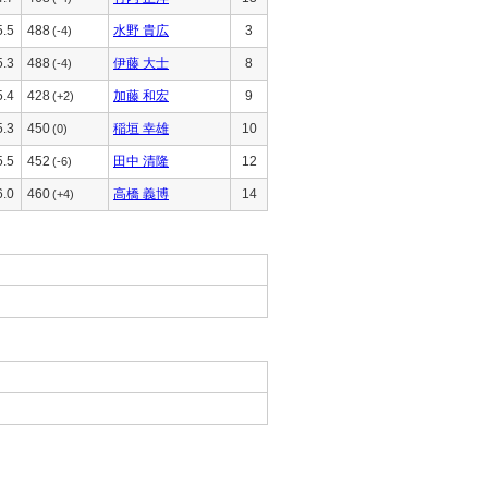
5.5
488
水野 貴広
3
(-4)
5.3
488
伊藤 大士
8
(-4)
5.4
428
加藤 和宏
9
(+2)
5.3
450
稲垣 幸雄
10
(0)
5.5
452
田中 清隆
12
(-6)
6.0
460
高橋 義博
14
(+4)