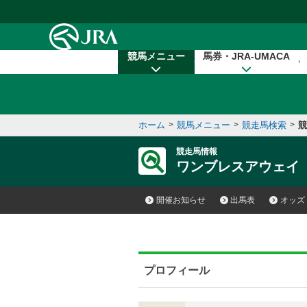
本文へ移動する
競馬メニュー
馬券・JRA-UMACA
ホーム
>
競馬メニュー
>
競走馬検索
>
競
競走馬情報
ワンブレスアウェイ
開催お知らせ
出馬表
オッズ
プロフィール