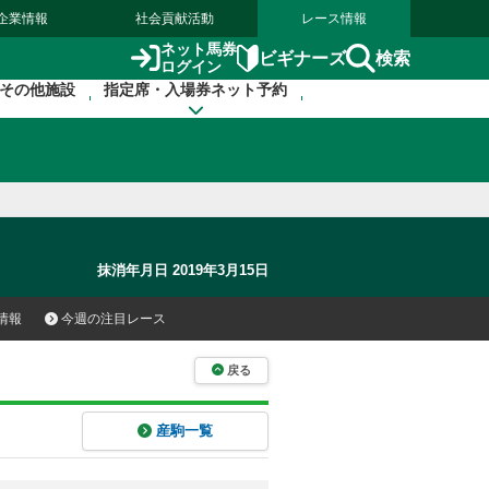
企業情報
社会貢献活動
レース情報
ネット馬券
検索
ビギナーズ
ログイン
その他施設
指定席・入場券ネット予約
抹消年月日 2019年3月15日
情報
今週の注目レース
戻る
産駒一覧