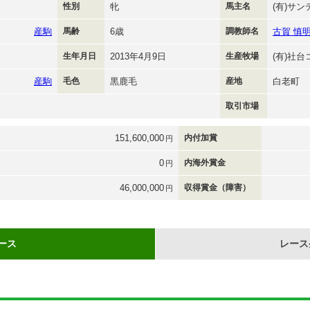
性別
牝
馬主名
(有)サ
産駒
馬齢
6歳
調教師名
古賀 慎
生年月日
2013年4月9日
生産牧場
(有)社
産駒
毛色
黒鹿毛
産地
白老町
取引市場
151,600,000
内付加賞
円
0
内海外賞金
円
46,000,000
収得賞金（障害）
円
ース
レース