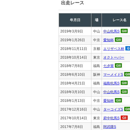
出走レース
年月日
場
レース名
2019年3月9日
中山
中山牝馬S
2019年1月26日
中京
愛知杯
2018年11月11日
京都
エリザベス杯
2018年10月14日
東京
オクトーバー
2018年7月8日
福島
七夕賞
2018年6月10日
阪神
マーメイドS
2018年4月21日
福島
福島牝馬S
2018年3月10日
中山
中山牝馬S
2018年1月13日
中京
愛知杯
2017年12月16日
中山
ターコイズS
2017年10月14日
東京
府中牝馬S
2017年7月8日
福島
阿武隈S