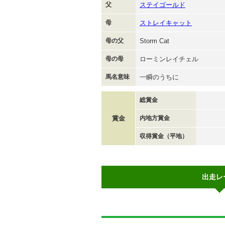
父
ステイゴールド
母
ストレイキャット
母の父
Storm Cat
母の母
ローミンレイチェル
馬名意味
一瞬のうちに
総賞金
賞金
内地方賞金
収得賞金（平地）
出走レ