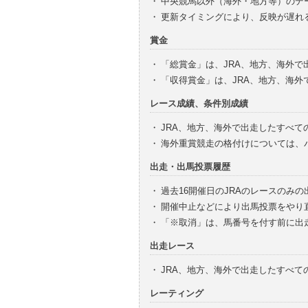
・
中央競馬以外（海外・地方等）のデ
・
更新タイミングにより、反映が遅れ
賞金
・
「総賞金」は、JRA、地方、海外
・
「収得賞金」は、JRA、地方、海
レース成績、条件別成績
・
JRA、地方、海外で出走したすべて
・
海外重賞競走の格付けについては、
出走・出馬投票履歴
・
過去16開催日のJRAのレースのみ
・
開催中止などにより出馬投票をやり
・
「※取消」は、馬番号を付す前に出
出走レース
・
JRA、地方、海外で出走したすべ
レーティング