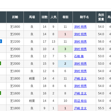
負担
距離
馬場
頭数
人気
着順
騎手名
馬
重量
芝1800
良
14
9
11
津村 明秀
54.0
4
芝2000
良
14
8
1
津村 明秀
54.0
4
芝2200
良
17
13
11
津村 明秀
56.0
4
芝2000
良
10
4
3
津村 明秀
55.0
4
芝2000
良
12
7
5
石橋 脩
53.0
4
芝2000
良
15
9
2
津村 明秀
53.0
4
芝1800
良
12
6
6
津村 明秀
54.0
4
芝1800
稍重
14
4
11
戸崎 圭太
54.0
4
芝2000
良
18
8
6
津村 明秀
54.0
4
芝1600
良
16
2
8
戸崎 圭太
54.0
4
芝1800
稍重
14
4
10
田辺 裕信
54.0
4
芝1800
良
9
1
1
戸崎 圭太
55.5
4