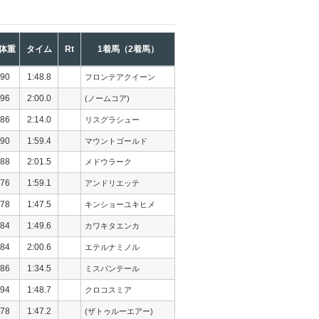
体重
タイム
Rt
1着馬（2着馬）
90
1:48.8
フロンテアクイーン
96
2:00.0
(ノームコア)
86
2:14.0
リスグラシュー
90
1:59.4
マウントゴールド
88
2:01.5
メドウラーク
76
1:59.1
アンドリエッテ
78
1:47.5
キンショーユキヒメ
84
1:49.6
カワキタエンカ
84
2:00.6
エテルナミノル
86
1:34.5
ミスパンテール
94
1:48.7
クロコスミア
78
1:47.2
(ザトゥルーエアー)