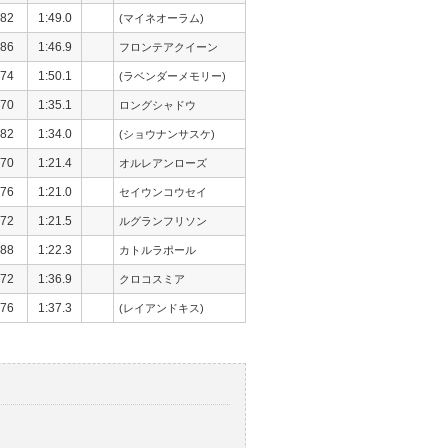
82
1:49.0
(マイネオーラム)
86
1:46.9
フロンテアクイーン
74
1:50.1
(ラベンダーメモリー)
70
1:35.1
ロングシャドウ
82
1:34.0
(ショウナンサスケ)
70
1:21.4
オルレアンローズ
76
1:21.0
セイウンコウセイ
72
1:21.5
ルグランフリソン
88
1:22.3
カトルラポール
72
1:36.9
クロコスミア
76
1:37.3
(レイアンドキス)