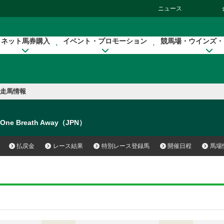
ニュース
ネット馬券購入
イベント・プロモーション
競馬場・ウインズ・
走馬情報
One Breath Away（JPN）
払戻金
レース結果
特別レース登録馬
開催日程
馬場