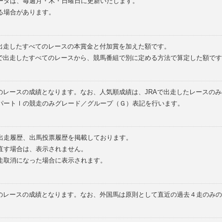
ータは、毎週月・木・日曜日に更新いたします。
る場合があります。
で出走したすべてのレースの本賞金と付加賞を加えた額です。
外で出走したすべてのレースから、競馬番組で別に定める方法で算定した額です
のレースの成績となります。なお、人気順成績は、JRAで出走したレースの
パートⅠの競走のみグレード／グループ（Ｇ）表記を行います。
の出走履歴、出馬投票履歴を掲載しております。
直す場合は、表示されません。
走取消になった場合に表示されます。
てのレースの成績となります。なお、外国馬は原則として直近の過去４走のみ