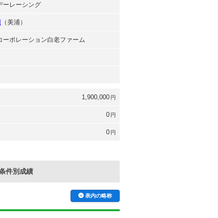
ンデーレーシング
明
（美浦）
台コーポレーション白老ファーム
1,900,000
円
0
円
0
円
条件別成績
表内の略称