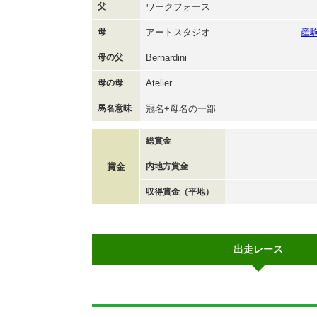
父
ワークフォース
母
アートスタジオ
産
母の父
Bernardini
母の母
Atelier
馬名意味
冠名+母名の一部
総賞金
賞金
内地方賞金
収得賞金（平地）
出走レース