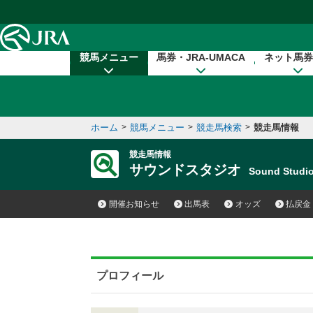
本文へ移動する
競馬メニュー
馬券・JRA-UMACA
ネット馬券
ホーム
>
競馬メニュー
>
競走馬検索
>
競走馬情報
競走馬情報
サウンドスタジオ
Sound Stud
開催お知らせ
出馬表
オッズ
払戻金
プロフィール