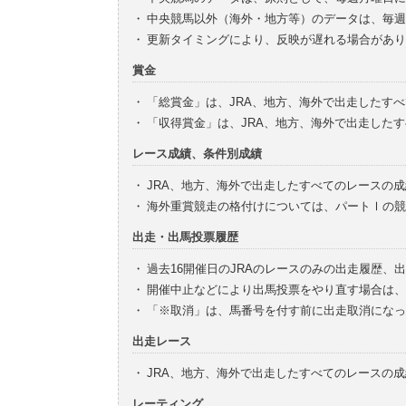
・
中央競馬以外（海外・地方等）のデータは、毎週
・
更新タイミングにより、反映が遅れる場合があり
賞金
・
「総賞金」は、JRA、地方、海外で出走したす
・
「収得賞金」は、JRA、地方、海外で出走した
レース成績、条件別成績
・
JRA、地方、海外で出走したすべてのレースの
・
海外重賞競走の格付けについては、パートⅠの競
出走・出馬投票履歴
・
過去16開催日のJRAのレースのみの出走履歴、
・
開催中止などにより出馬投票をやり直す場合は、
・
「※取消」は、馬番号を付す前に出走取消になっ
出走レース
・
JRA、地方、海外で出走したすべてのレースの
レーティング