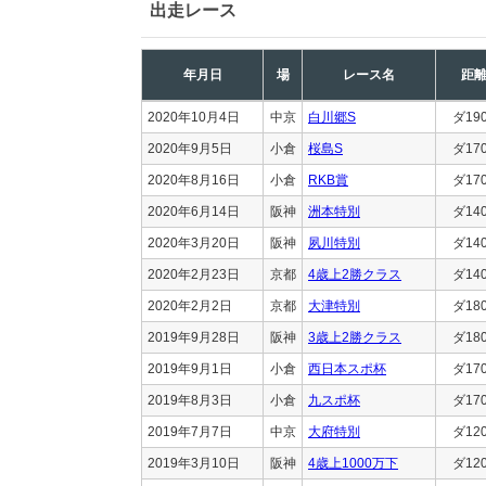
出走レース
年月日
場
レース名
距
2020年10月4日
中京
白川郷S
ダ19
2020年9月5日
小倉
桜島S
ダ17
2020年8月16日
小倉
RKB賞
ダ17
2020年6月14日
阪神
洲本特別
ダ14
2020年3月20日
阪神
夙川特別
ダ14
2020年2月23日
京都
4歳上2勝クラス
ダ14
2020年2月2日
京都
大津特別
ダ18
2019年9月28日
阪神
3歳上2勝クラス
ダ18
2019年9月1日
小倉
西日本スポ杯
ダ17
2019年8月3日
小倉
九スポ杯
ダ17
2019年7月7日
中京
大府特別
ダ12
2019年3月10日
阪神
4歳上1000万下
ダ12