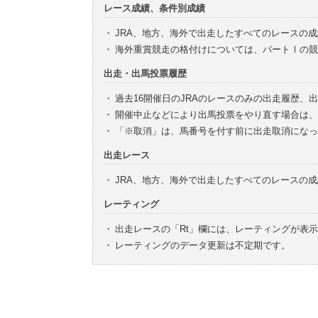
レース成績、条件別成績
・
JRA、地方、海外で出走したすべてのレースの
・
海外重賞競走の格付けについては、パートⅠの競
出走・出馬投票履歴
・
過去16開催日のJRAのレースのみの出走履歴、
・
開催中止などにより出馬投票をやり直す場合は、
・
「※取消」は、馬番号を付す前に出走取消になっ
出走レース
・
JRA、地方、海外で出走したすべてのレースの
レーティング
・
出走レースの「Rt」欄には、レーティングが表
・
レーティングのデータ更新は不定期です。