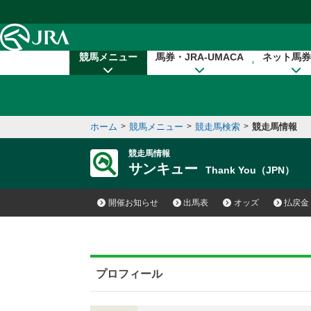
本文へ移動する
競馬メニュー
馬券・JRA-UMACA
ネット馬券
ホーム
>
競馬メニュー
>
競走馬検索
>
競走馬情報
競走馬情報
サンキュー
Thank You（JPN）
開催お知らせ
出馬表
オッズ
払戻金
プロフィール