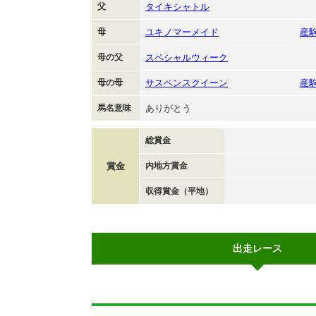
父
タイキシャトル
母
ユキノマーメイド
産
母の父
スペシャルウィーク
母の母
サスペンスクイーン
産
馬名意味
ありがとう
総賞金
賞金
内地方賞金
収得賞金（平地）
出走レース