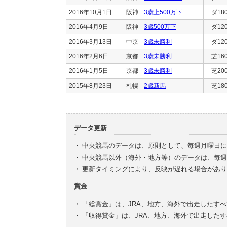
2016年10月1日
阪神
3歳上500万下
ダ18
2016年4月9日
阪神
3歳500万下
ダ12
2016年3月13日
中京
3歳未勝利
ダ12
2016年2月6日
京都
3歳未勝利
芝16
2016年1月5日
京都
3歳未勝利
芝20
2015年8月23日
札幌
2歳新馬
芝18
データ更新
・
中央競馬のデータは、原則として、毎週月曜日に
・
中央競馬以外（海外・地方等）のデータは、毎週
・
更新タイミングにより、反映が遅れる場合があり
賞金
・
「総賞金」は、JRA、地方、海外で出走したす
・
「収得賞金」は、JRA、地方、海外で出走した