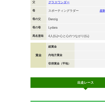
父
グラスワンダー
母
スポーティングラダー
産
母の父
Danzig
母の母
Lydara
馬名意味
4人(仏)+心と心のつながり(仏)
総賞金
賞金
内地方賞金
収得賞金（平地）
出走レース