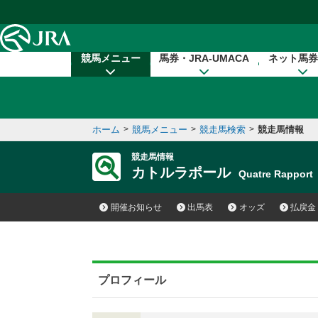
本文へ移動する
競馬メニュー
馬券・JRA-UMACA
ネット馬券
ホーム
>
競馬メニュー
>
競走馬検索
>
競走馬情報
競走馬情報
カトルラポール
Quatre Rappor
開催お知らせ
出馬表
オッズ
払戻金
プロフィール