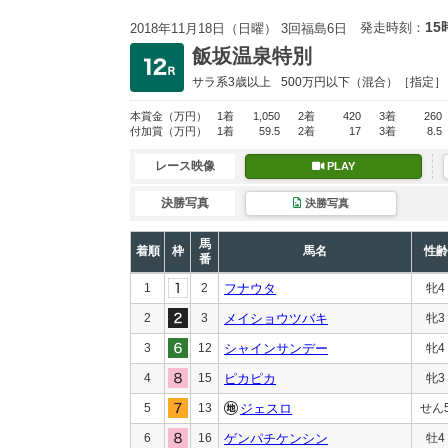
15
発走時刻：
2018年11月18日（日曜） 3回福島6日
飯坂温泉特別
サラ系3歳以上
500万円以下
（混合）［指定］
本賞金
（万円）
1着
1,050
2着
420
3着
260
付加賞
（万円）
1着
59.5
2着
17
3着
8.5
レース映像
PLAY
決勝写真
決勝写真
馬
着順
枠
馬名
性齢
番
1
2
フナウタ
牝4
2
3
メイショウツバキ
牝3
3
12
シャインサンデー
牝4
4
15
ピカピカ
牝3
5
13
ジェスロ
せん
6
16
ゲンパチケンシン
牡4