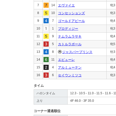
7
14
エヴァイエ
牝3
8
10
コンセッションズ
牝3
9
7
ゴールドアピール
牝4
10
1
プロディジー
牝3
11
9
ナムラムラサキ
牝4
12
5
カトルラポール
牝5
13
8
ジャスパープリンス
牡3
14
11
エピューレ
牝4
15
4
アルミューテン
牝4
16
6
セイウンミツコ
牝3
タイム
ハロンタイム
12.3 - 10.5 - 11.0 - 11.5 - 11.6 - 1
上り
4F 46.0 - 3F 35.0
コーナー通過順位