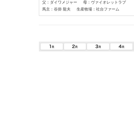
父：ダイワメジャー
母：ヴァイオレットラブ
馬主：谷掛 龍夫
生産牧場：社台ファーム