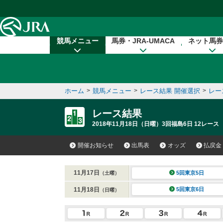
本文へ移動する
競馬メニュー
馬券・JRA-UMACA
ネット馬券
ホーム
>
競馬メニュー
>
レース結果 開催選択
>
レー
レース結果
2018年11月18日（日曜）3回福島6日 12レース
開催お知らせ
出馬表
オッズ
払戻金
11月17日
5回東京5日
（土曜）
11月18日
5回東京6日
（日曜）