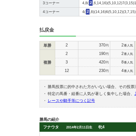
3コーナー
4,8(
2
,6,14,16)(5,10,12)7(3,15)
4コーナー
4(
2
,8)(14,16)6(5,10,12)(3,7,15
払戻金
2
370
2
単勝
円
番人気
2
190
2
円
番人気
3
420
8
複勝
円
番人気
12
230
4
円
番人気
・
勝馬投票に的中された方がいない場合、その投票
・
特定の馬番・組番に人気が著しく集中した場合、
・
レースや騎手等につく記号
勝馬の紹介
フナウタ
牝4
2014年2月11日生