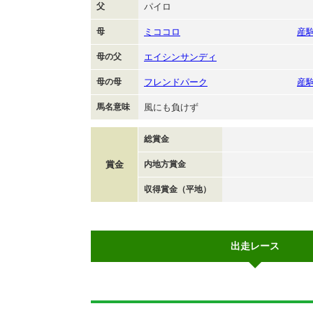
父
パイロ
母
ミココロ
産
母の父
エイシンサンディ
母の母
フレンドパーク
産
馬名意味
風にも負けず
総賞金
賞金
内地方賞金
収得賞金（平地）
出走レース