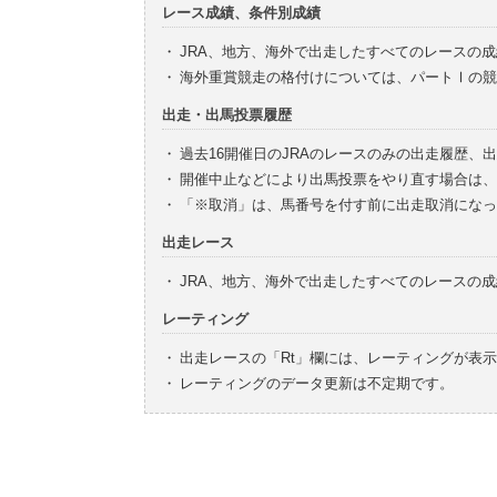
レース成績、条件別成績
・
JRA、地方、海外で出走したすべてのレースの
・
海外重賞競走の格付けについては、パートⅠの競
出走・出馬投票履歴
・
過去16開催日のJRAのレースのみの出走履歴、
・
開催中止などにより出馬投票をやり直す場合は、
・
「※取消」は、馬番号を付す前に出走取消になっ
出走レース
・
JRA、地方、海外で出走したすべてのレースの
レーティング
・
出走レースの「Rt」欄には、レーティングが表
・
レーティングのデータ更新は不定期です。