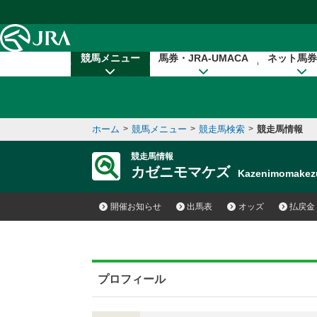
本文へ移動する
競馬メニュー
馬券・JRA-UMACA
ネット馬券
ホーム
>
競馬メニュー
>
競走馬検索
>
競走馬情報
競走馬情報
カゼニモマケズ
Kazenimomake
開催お知らせ
出馬表
オッズ
払戻金
プロフィール