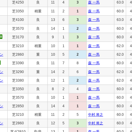
芝4250
良
11
4
3
森 一馬
63.0
4
芝3350
稍重
11
2
1
森 一馬
60.0
4
芝4100
良
13
6
3
森 一馬
63.0
4
芝3570
良
14
1
2
森 一馬
60.0
4
芝3170
良
9
1
3
森 一馬
60.0
4
芝3210
稍重
10
1
1
森 一馬
62.0
4
ン
芝2860
重
10
5
2
森 一馬
62.0
4
芝3390
良
11
7
8
森 一馬
60.0
4
ン
芝3290
重
14
2
6
森 一馬
62.0
4
ン
芝3380
良
12
1
2
森 一馬
62.0
4
芝3350
良
8
2
4
森 一馬
60.0
4
芝3570
良
10
1
1
森 一馬
60.0
4
ン
芝2850
良
14
4
1
森 一馬
60.0
4
芝3210
稍重
11
2
5
中村 将之
60.0
4
ン
芝2860
良
12
5
3
中村 将之
60.0
4
芝ダ2910
良/良
13
1
1
森 一馬
60.0
4