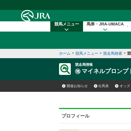
本文へ移動する
競馬メニュー
馬券・JRA-UMACA
ホーム
>
競馬メニュー
>
競走馬検索
>
競
競走馬情報
マイネルプロンプ
開催お知らせ
出馬表
オッズ
プロフィール