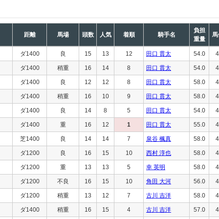
負担
距離
馬場
頭数
人気
着順
騎手名
馬
重量
ダ1400
良
15
13
12
田口 貫太
54.0
4
ダ1400
稍重
16
14
8
田口 貫太
54.0
4
ダ1400
良
12
12
8
田口 貫太
58.0
4
ダ1400
稍重
16
10
9
田口 貫太
58.0
4
ダ1400
良
14
8
5
田口 貫太
54.0
4
ダ1400
重
16
12
1
田口 貫太
55.0
4
芝1400
良
14
14
7
泉谷 楓真
58.0
4
ダ1200
良
16
15
10
西村 淳也
58.0
4
ダ1200
重
13
13
5
幸 英明
58.0
4
ダ1200
不良
16
15
10
角田 大河
56.0
4
ダ1200
稍重
13
12
7
古川 吉洋
58.0
4
ダ1400
稍重
16
15
4
古川 吉洋
57.0
4