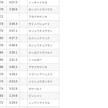
78
4:07.5
ミッキーメテオ
78
3:36.8
ホッコーメヴィウス
72
アサクサゲンキ
78
3:46.4
サトノパシュート
76
4:57.1
オジュウチョウサン
82
4:27.3
エイシンクリック
78
4:48.9
オジュウチョウサン
84
3:30.1
ケンホファヴァルト
84
3:41.3
トゥルボー
86
3:46.3
アサクサゲンキ
78
3:29.2
スマートアペックス
74
4:53.0
メイショウダッサイ
74
3:52.8
ボナパルト
82
1:24.8
ピンシャン
72
3:29.5
シングンマイケル