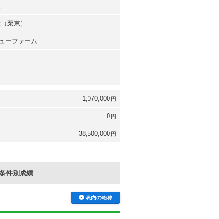
史
康
（栗東）
ューファーム
1,070,000
円
0
円
38,500,000
円
条件別成績
表内の略称