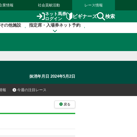
企業情報
社会貢献活動
レース情報
ネット馬券
検索
ビギナーズ
ログイン
その他施設
指定席・入場券ネット予約
抹消年月日 2024年5月2日
情報
今週の注目レース
戻る