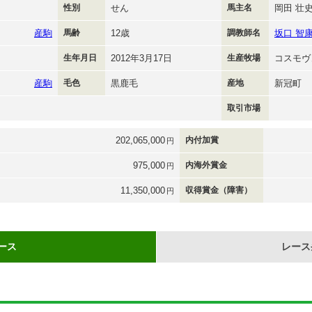
性別
せん
馬主名
岡田 壮
産駒
馬齢
12歳
調教師名
坂口 智
生年月日
2012年3月17日
生産牧場
コスモヴ
産駒
毛色
黒鹿毛
産地
新冠町
取引市場
202,065,000
内付加賞
円
975,000
内海外賞金
円
11,350,000
収得賞金（障害）
円
ース
レース