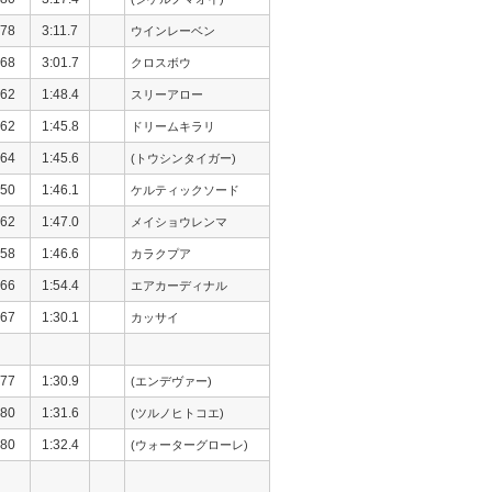
78
3:11.7
ウインレーベン
68
3:01.7
クロスボウ
62
1:48.4
スリーアロー
62
1:45.8
ドリームキラリ
64
1:45.6
(トウシンタイガー)
50
1:46.1
ケルティックソード
62
1:47.0
メイショウレンマ
58
1:46.6
カラクプア
66
1:54.4
エアカーディナル
67
1:30.1
カッサイ
77
1:30.9
(エンデヴァー)
80
1:31.6
(ツルノヒトコエ)
80
1:32.4
(ウォーターグローレ)