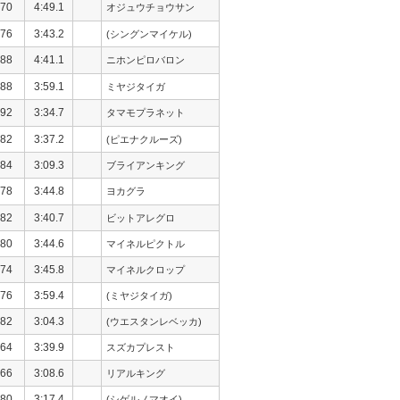
70
4:49.1
オジュウチョウサン
76
3:43.2
(シングンマイケル)
88
4:41.1
ニホンピロバロン
88
3:59.1
ミヤジタイガ
92
3:34.7
タマモプラネット
82
3:37.2
(ピエナクルーズ)
84
3:09.3
ブライアンキング
78
3:44.8
ヨカグラ
82
3:40.7
ビットアレグロ
80
3:44.6
マイネルピクトル
74
3:45.8
マイネルクロップ
76
3:59.4
(ミヤジタイガ)
82
3:04.3
(ウエスタンレベッカ)
64
3:39.9
スズカプレスト
66
3:08.6
リアルキング
80
3:17.4
(シゲルノマオイ)