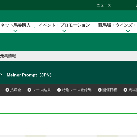
ニュース
ネット馬券購入
イベント・プロモーション
競馬場・ウインズ・
走馬情報
ト
Meiner Prompt（JPN）
払戻金
レース結果
特別レース登録馬
開催日程
馬場