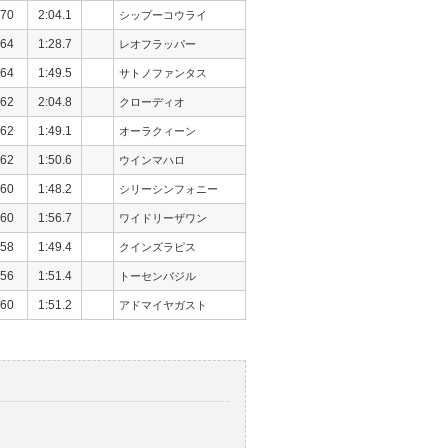
70
2:04.1
シップーコウライ
64
1:28.7
レオフラッパー
64
1:49.5
サトノファンタス
62
2:04.8
クローディオ
62
1:49.1
オーラクィーン
62
1:50.6
ウインマハロ
60
1:48.2
シリーシンフォニー
60
1:56.7
ワイドリーザワン
58
1:49.4
クインズラピス
56
1:51.4
トーセンバジル
60
1:51.2
アドマイヤガスト