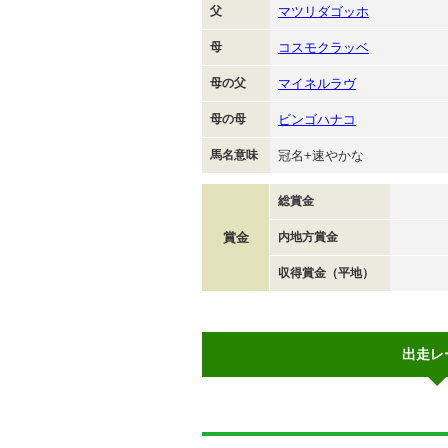
父
マツリダゴッホ
母
コスモクラッベ
母の父
マイネルラヴ
母の母
ビンゴハナコ
馬名意味
冠名+速やかな
総賞金
賞金
内地方賞金
収得賞金（平地）
出走レ