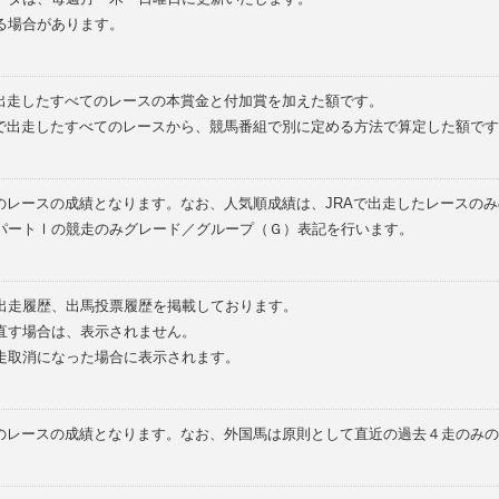
る場合があります。
で出走したすべてのレースの本賞金と付加賞を加えた額です。
外で出走したすべてのレースから、競馬番組で別に定める方法で算定した額です
のレースの成績となります。なお、人気順成績は、JRAで出走したレースの
パートⅠの競走のみグレード／グループ（Ｇ）表記を行います。
の出走履歴、出馬投票履歴を掲載しております。
直す場合は、表示されません。
走取消になった場合に表示されます。
てのレースの成績となります。なお、外国馬は原則として直近の過去４走のみ