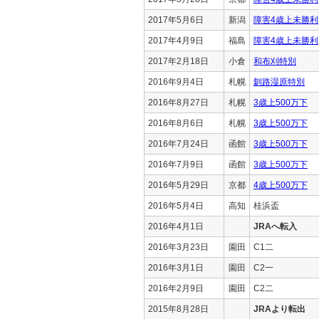
2017年5月6日
新潟
障害4歳上未勝利
2017年4月9日
福島
障害4歳上未勝利
2017年2月18日
小倉
和布刈特別
2016年9月4日
札幌
釧路湿原特別
2016年8月27日
札幌
3歳上500万下
2016年8月6日
札幌
3歳上500万下
2016年7月24日
函館
3歳上500万下
2016年7月9日
函館
3歳上500万下
2016年5月29日
京都
4歳上500万下
2016年5月4日
高知
桂浜盃
2016年4月1日
JRAへ転入
2016年3月23日
園田
C1二
2016年3月1日
園田
C2一
2016年2月9日
園田
C2二
2015年8月28日
JRAより転出