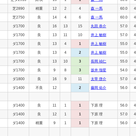
芝2890
稍重
12
2
4
森 一馬
60.0
4
芝2750
良
14
4
6
森 一馬
60.0
4
ダ1700
良
16
13
15
丸田 恭介
57.0
4
ダ1700
良
13
11
10
井上 敏樹
57.0
4
ダ1700
良
13
4
1
井上 敏樹
55.0
4
ダ1700
良
13
4
2
井上 敏樹
55.0
4
ダ1700
良
13
10
3
長岡 禎仁
55.0
4
ダ1700
良
9
8
3
坂井 瑠星
54.0
4
ダ1800
良
16
9
11
太宰 啓介
57.0
4
ダ1400
不良
12
2
藤岡 佑介
56.0
4
ダ1400
良
11
1
1
下原 理
56.0
4
ダ1400
良
12
1
1
下原 理
57.0
4
ダ1400
稍重
9
1
1
下原 理
56.0
4