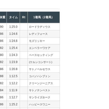
体重
タイム
Rt
1着馬（2着馬）
90
1:25.0
ロードラディウス
86
1:24.6
レディフォース
86
1:24.6
モズリッキー
82
1:25.4
エンペラーワケア
80
1:24.3
ペースセッティング
82
1:23.9
(ケルンコンサート)
86
1:20.8
サトノペルセウス
88
1:12.5
コパノハンプトン
82
1:12.2
クリーンジーニアス
84
1:11.9
サトノテンペスト
86
1:12.7
サンライズホーク
86
1:25.2
ハッピースワニー