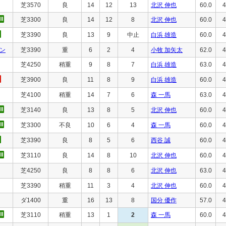
芝3570
良
14
12
13
北沢 伸也
60.0
4
芝3300
良
14
12
8
北沢 伸也
60.0
4
芝3390
良
13
9
中止
白浜 雄造
60.0
4
ン
芝3390
重
6
2
4
小牧 加矢太
62.0
4
芝4250
稍重
9
8
7
白浜 雄造
63.0
4
芝3900
良
11
8
9
白浜 雄造
60.0
4
芝4100
稍重
14
7
6
森 一馬
63.0
4
芝3140
良
13
8
5
北沢 伸也
60.0
4
芝3300
不良
10
6
4
森 一馬
60.0
4
芝3390
良
8
5
6
西谷 誠
60.0
4
芝3110
良
14
8
10
北沢 伸也
60.0
4
芝4250
良
8
8
6
北沢 伸也
63.0
4
芝3390
稍重
11
3
4
北沢 伸也
60.0
4
ダ1400
重
16
13
8
国分 優作
57.0
4
芝3110
稍重
13
1
2
森 一馬
60.0
4