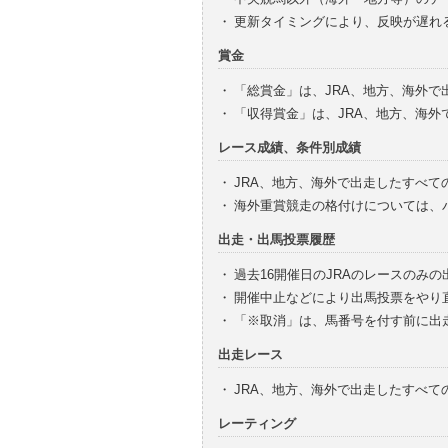
・
更新タイミングにより、反映が遅れ
賞金
・
「総賞金」は、JRA、地方、海外
・
「収得賞金」は、JRA、地方、海
レース成績、条件別成績
・
JRA、地方、海外で出走したすべて
・
海外重賞競走の格付けについては、
出走・出馬投票履歴
・
過去16開催日のJRAのレースのみ
・
開催中止などにより出馬投票をやり
・
「※取消」は、馬番号を付す前に出
出走レース
・
JRA、地方、海外で出走したすべ
レーティング