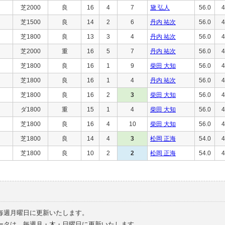
芝2000
良
16
4
7
黛 弘人
56.0
4
芝1500
良
14
2
6
丹内 祐次
56.0
4
芝1800
良
13
3
4
丹内 祐次
56.0
4
芝2000
重
16
5
7
丹内 祐次
56.0
4
芝1800
良
16
1
9
柴田 大知
56.0
4
芝1800
良
16
1
4
丹内 祐次
56.0
4
芝1800
良
16
2
3
柴田 大知
56.0
4
ダ1800
重
15
1
4
柴田 大知
56.0
4
芝1800
良
16
4
10
柴田 大知
56.0
4
芝1800
良
14
4
3
松岡 正海
54.0
4
芝1800
良
10
2
2
松岡 正海
54.0
4
毎週月曜日に更新いたします。
ータは、毎週月・木・日曜日に更新いたします。