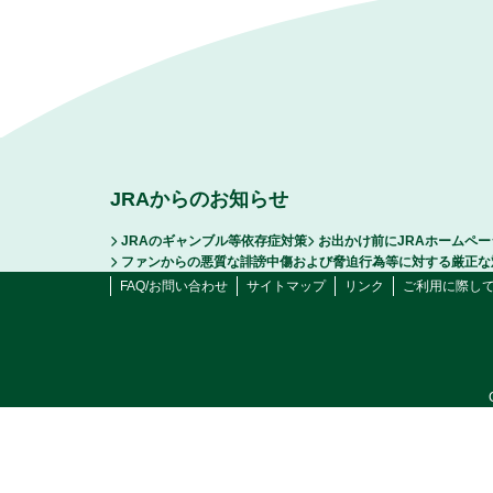
JRAからのお知らせ
JRAのギャンブル等依存症対策
お出かけ前にJRAホームペ
ファンからの悪質な誹謗中傷および脅迫行為等に対する厳正な
FAQ/お問い合わせ
サイトマップ
リンク
ご利用に際し