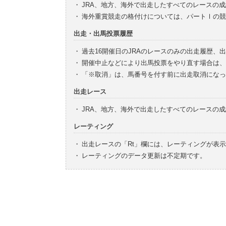
・
JRA、地方、海外で出走したすべてのレースの
・
海外重賞競走の格付けについては、パートⅠの競
出走・出馬投票履歴
・
過去16開催日のJRAのレースのみの出走履歴、
・
開催中止などにより出馬投票をやり直す場合は、
・
「※取消」は、馬番号を付す前に出走取消になっ
出走レース
・
JRA、地方、海外で出走したすべてのレースの
レーティング
・
出走レースの「Rt」欄には、レーティングが表
・
レーティングのデータ更新は不定期です。