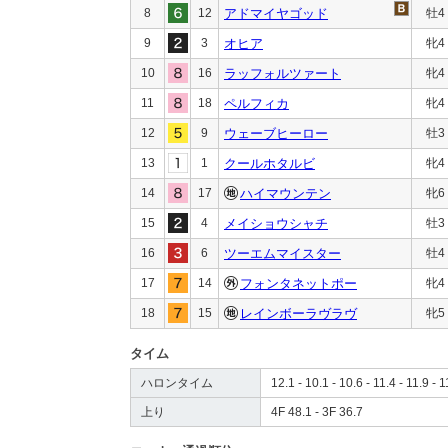
8
12
アドマイヤゴッド
牡4
9
3
オヒア
牝4
10
16
ラッフォルツァート
牝4
11
18
ペルフィカ
牝4
12
9
ウェーブヒーロー
牡3
13
1
クールホタルビ
牝4
14
17
ハイマウンテン
牝6
15
4
メイショウシャチ
牡3
16
6
ツーエムマイスター
牡4
17
14
フォンタネットポー
牝4
18
15
レインボーラヴラヴ
牝5
タイム
ハロンタイム
12.1 - 10.1 - 10.6 - 11.4 - 11.9 - 1
上り
4F 48.1 - 3F 36.7