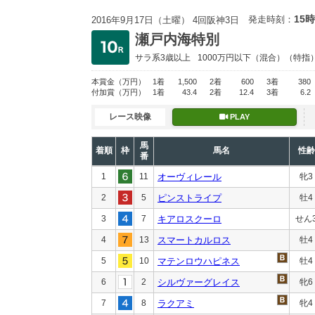
15時
発走時刻：
2016年9月17日（土曜） 4回阪神3日
瀬戸内海特別
サラ系3歳以上
1000万円以下
（混合）（特指
本賞金
（万円）
1着
1,500
2着
600
3着
380
付加賞
（万円）
1着
43.4
2着
12.4
3着
6.2
レース映像
PLAY
馬
着順
枠
馬名
性齢
番
1
11
オーヴィレール
牝3
2
5
ピンストライプ
牡4
3
7
キアロスクーロ
せん
4
13
スマートカルロス
牡4
5
10
マテンロウハピネス
牡4
6
2
シルヴァーグレイス
牝6
7
8
ラクアミ
牝4