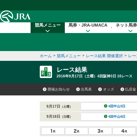
本文へ移動する
競馬メニュー
馬券・JRA-UMACA
ネット馬券
ホーム
>
競馬メニュー
>
レース結果 開催選択
>
レー
レース結果
2016年9月17日（土曜）4回阪神3日 10レース
開催お知らせ
出馬表
オッズ
払戻金
9月17日
4回中山3日
（土曜）
9月18日
4回中山4日
（日曜）