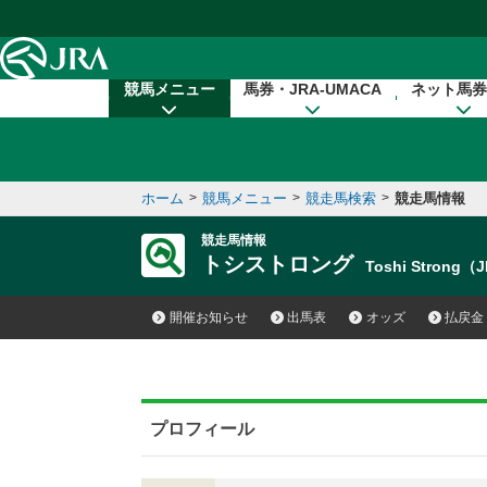
本文へ移動する
競馬メニュー
馬券・JRA-UMACA
ネット馬券
ホーム
>
競馬メニュー
>
競走馬検索
>
競走馬情報
競走馬情報
トシストロング
Toshi Strong（
開催お知らせ
出馬表
オッズ
払戻金
プロフィール