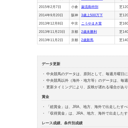
2015年2月7日
小倉
巌流島特別
芝12
2014年9月20日
阪神
3歳上500万下
芝12
2013年12月8日
中京
こうやまき賞
芝16
2013年11月23日
京都
2歳未勝利
芝14
2013年11月2日
京都
2歳新馬
芝14
データ更新
・
中央競馬のデータは、原則として、毎週月曜日に
・
中央競馬以外（海外・地方等）のデータは、毎週
・
更新タイミングにより、反映が遅れる場合があり
賞金
・
「総賞金」は、JRA、地方、海外で出走したす
・
「収得賞金」は、JRA、地方、海外で出走した
レース成績、条件別成績