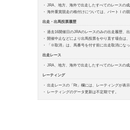
・
JRA、地方、海外で出走したすべてのレースの
・
海外重賞競走の格付けについては、パートⅠの競
出走・出馬投票履歴
・
過去16開催日のJRAのレースのみの出走履歴、
・
開催中止などにより出馬投票をやり直す場合は、
・
「※取消」は、馬番号を付す前に出走取消になっ
出走レース
・
JRA、地方、海外で出走したすべてのレースの
レーティング
・
出走レースの「Rt」欄には、レーティングが表
・
レーティングのデータ更新は不定期です。