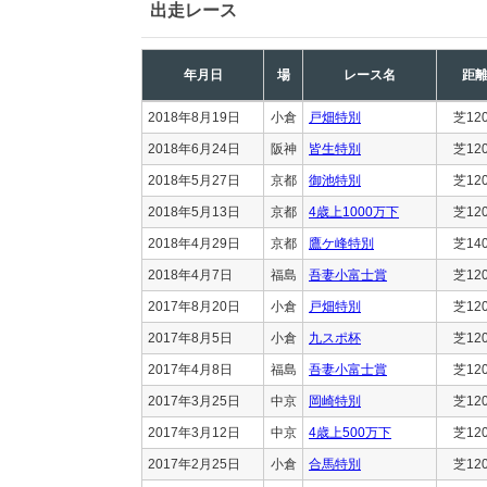
出走レース
年月日
場
レース名
距
2018年8月19日
小倉
戸畑特別
芝12
2018年6月24日
阪神
皆生特別
芝12
2018年5月27日
京都
御池特別
芝12
2018年5月13日
京都
4歳上1000万下
芝12
2018年4月29日
京都
鷹ケ峰特別
芝14
2018年4月7日
福島
吾妻小富士賞
芝12
2017年8月20日
小倉
戸畑特別
芝12
2017年8月5日
小倉
九スポ杯
芝12
2017年4月8日
福島
吾妻小富士賞
芝12
2017年3月25日
中京
岡崎特別
芝12
2017年3月12日
中京
4歳上500万下
芝12
2017年2月25日
小倉
合馬特別
芝12