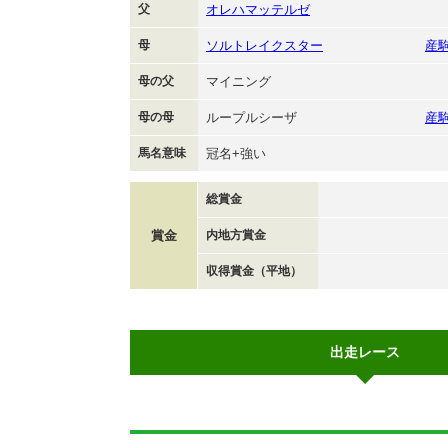
父
オレハマッテルゼ
母
ソルトレイクスター
産
母の父
マイニング
母の母
ループルシーザ
産
馬名意味
冠名+強い
総賞金
賞金
内地方賞金
収得賞金（平地）
出走レース