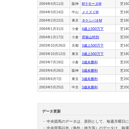
2004年4月11日
阪神
MラモーヌM
芝16
2004年3月14日
中山
メイズイM
芝18
2004年2月22日
東京
タケシバオM
芝18
2004年1月31日
小倉
4歳上500万下
芝18
2004年1月17日
小倉
背振山特別
芝20
2003年10月26日
京都
3歳上500万下
芝16
2003年10月12日
東京
3歳上500万下
芝18
2003年7月19日
小倉
3歳未勝利
芝20
2003年6月28日
阪神
3歳未勝利
芝20
2003年6月7日
東京
3歳未勝利
芝20
2003年5月25日
中京
3歳未勝利
芝20
データ更新
・
中央競馬のデータは、原則として、毎週月曜日に
・
中央競馬以外（海外・地方等）のデータは、毎週