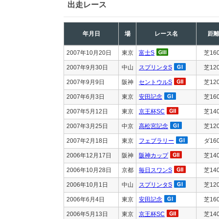
出走レース
年月日
場
レース名
距
2007年10月20日
東京
富士S
芝16
2007年9月30日
中山
スプリンタS
芝12
2007年9月9日
阪神
セントウルS
芝12
2007年6月3日
東京
安田記念
芝16
2007年5月12日
東京
京王杯SC
芝14
2007年3月25日
中京
高松宮記念
芝12
2007年2月18日
東京
フェブラリー
ダ16
2006年12月17日
阪神
阪神カップ
芝14
2006年10月28日
京都
毎日スワンS
芝14
2006年10月1日
中山
スプリンタS
芝12
2006年6月4日
東京
安田記念
芝16
2006年5月13日
東京
京王杯SC
芝14