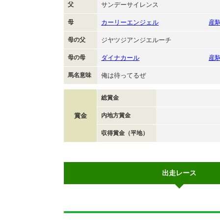
父
サンデーサイレンス
母
カーリーエンジェル
産
母の父
ジヤツジアンジエルーチ
母の母
ダイナカール
産
馬名意味
俺は待ってるぜ
総賞金
賞金
内地方賞金
収得賞金（平地）
出走レース