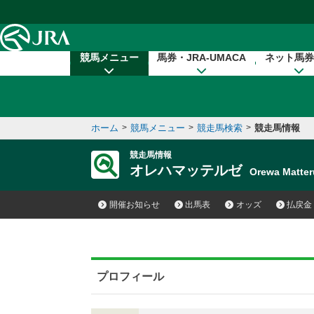
本文へ移動する
競馬メニュー
馬券・JRA-UMACA
ネット馬券
ホーム
>
競馬メニュー
>
競走馬検索
>
競走馬情報
競走馬情報
オレハマッテルゼ
Orewa Matt
開催お知らせ
出馬表
オッズ
払戻金
プロフィール