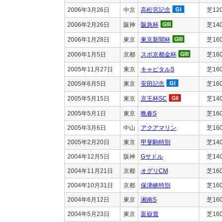
2006年3月26日
中京
高松宮記念
芝12
2006年2月26日
阪神
阪急杯
芝14
2006年1月28日
東京
東京新聞杯
芝16
2006年1月5日
京都
スポ京都金杯
芝16
2005年11月27日
東京
キャピタルS
芝16
2005年6月5日
東京
安田記念
芝16
2005年5月15日
東京
京王杯SC
芝14
2005年5月1日
東京
晩春S
芝16
2005年3月6日
中山
アクアマリン
芝16
2005年2月20日
東京
甲斐駒特別
芝14
2004年12月5日
阪神
Gサドル
芝14
2004年11月21日
京都
オグリCM
芝16
2004年10月31日
京都
保津峡特別
芝16
2004年6月12日
東京
湘南S
芝16
2004年5月23日
東京
富嶽賞
芝16