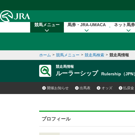
本文へ移動する
競馬メニュー
馬券・JRA-UMACA
ネット馬券
ホーム
>
競馬メニュー
>
競走馬検索
>
競走馬情報
競走馬情報
ルーラーシップ
Rulership（JP
開催お知らせ
出馬表
オッズ
払戻金
プロフィール