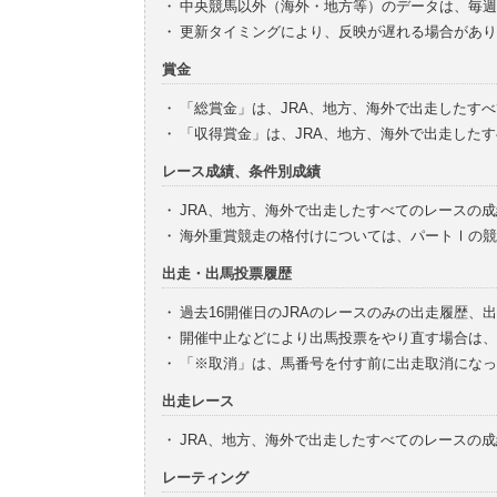
・
中央競馬以外（海外・地方等）のデータは、毎週
・
更新タイミングにより、反映が遅れる場合があり
賞金
・
「総賞金」は、JRA、地方、海外で出走したす
・
「収得賞金」は、JRA、地方、海外で出走した
レース成績、条件別成績
・
JRA、地方、海外で出走したすべてのレースの
・
海外重賞競走の格付けについては、パートⅠの競
出走・出馬投票履歴
・
過去16開催日のJRAのレースのみの出走履歴、
・
開催中止などにより出馬投票をやり直す場合は、
・
「※取消」は、馬番号を付す前に出走取消になっ
出走レース
・
JRA、地方、海外で出走したすべてのレースの
レーティング