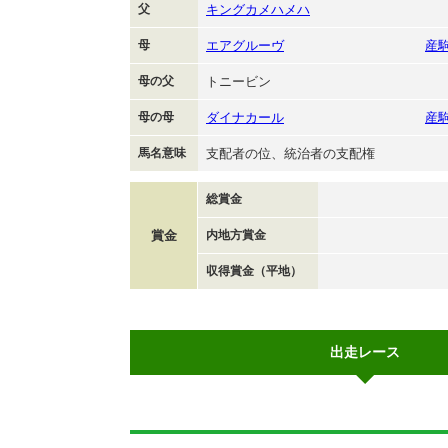
父
キングカメハメハ
母
エアグルーヴ
産
母の父
トニービン
母の母
ダイナカール
産
馬名意味
支配者の位、統治者の支配権
総賞金
賞金
内地方賞金
収得賞金（平地）
出走レース