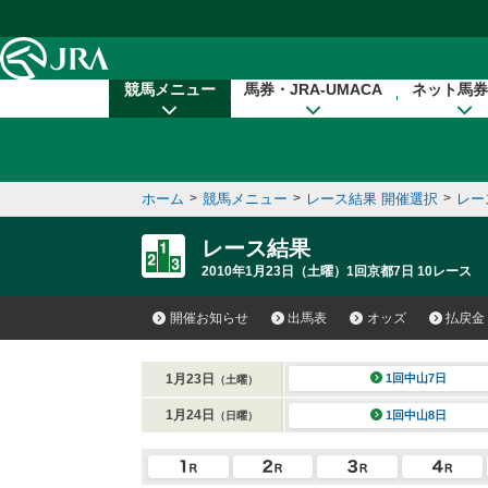
本文へ移動する
競馬メニュー
馬券・JRA-UMACA
ネット馬券
ホーム
>
競馬メニュー
>
レース結果 開催選択
>
レー
レース結果
2010年1月23日（土曜）1回京都7日 10レース
開催お知らせ
出馬表
オッズ
払戻金
1月23日
1回中山7日
（土曜）
1月24日
1回中山8日
（日曜）