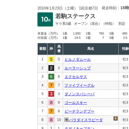
15時
発走時刻：
2010年1月23日（土曜） 1回京都7日
若駒ステークス
サラ系3歳
オープン
（混合）（特指）
別定
本賞金
（万円）
1着
1,900
2着
760
3着
480
付加賞
（万円）
1着
24.5
2着
7
3着
3.5
馬
着順
枠
馬名
性齢
番
1
5
ヒルノダムール
牡3
2
2
ルーラーシップ
牡3
3
6
エクセルサス
牡3
4
7
ファイブイーグル
牡3
5
3
ダノンスパシーバ
牡3
6
9
ゴールスキー
牡3
7
8
ビーチランデブー
牡3
8
10
パラダイスラビーダ
牡3
9
1
タガノキャプテン
牡3