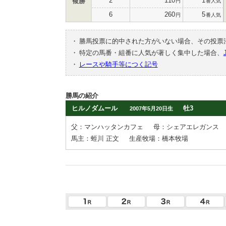
2
110
1
複勝
円
番人気
6
260
5
円
番人気
・
勝馬投票に的中された方がいない場合、その投票
・
特定の馬番・組番に人気が著しく集中した場合、
・
レースや騎手等につく記号
勝馬の紹介
ヒルノダムール
牡3
2007年5月20日生
父：マンハッタンカフェ
母：シェアエレガンス
馬主：蛭川 正文
生産牧場：橋本牧場