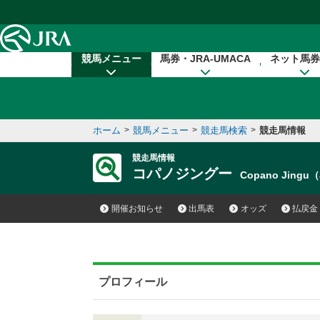
本文へ移動する
競馬メニュー
馬券・JRA-UMACA
ネット馬券
ホーム
>
競馬メニュー
>
競走馬検索
>
競走馬情報
競走馬情報
コパノジングー
Copano Jingu
開催お知らせ
出馬表
オッズ
払戻金
プロフィール