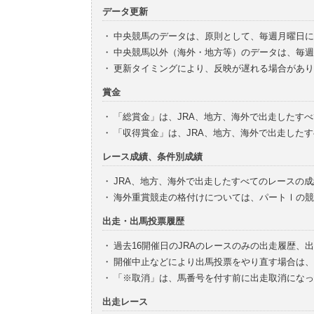
データ更新
・
中央競馬のデータは、原則として、毎週月曜日に
・
中央競馬以外（海外・地方等）のデータは、毎週
・
更新タイミングにより、反映が遅れる場合があり
賞金
・
「総賞金」は、JRA、地方、海外で出走したす
・
「収得賞金」は、JRA、地方、海外で出走した
レース成績、条件別成績
・
JRA、地方、海外で出走したすべてのレースの
・
海外重賞競走の格付けについては、パートⅠの競
出走・出馬投票履歴
・
過去16開催日のJRAのレースのみの出走履歴、
・
開催中止などにより出馬投票をやり直す場合は、
・
「※取消」は、馬番号を付す前に出走取消になっ
出走レース