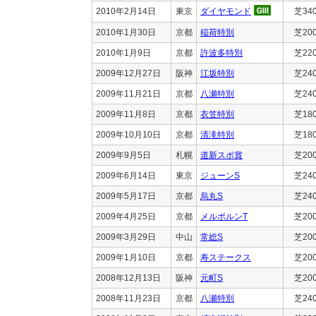
2010年2月14日
東京
ダイヤモンド
芝34
2010年1月30日
京都
稲荷特別
芝20
2010年1月9日
京都
許波多特別
芝22
2009年12月27日
阪神
江坂特別
芝24
2009年11月21日
京都
八瀬特別
芝24
2009年11月8日
京都
衣笠特別
芝18
2009年10月10日
京都
清滝特別
芝18
2009年9月5日
札幌
道新スポ賞
芝20
2009年6月14日
東京
ジューンS
芝24
2009年5月17日
京都
烏丸S
芝24
2009年4月25日
京都
メルボルンT
芝20
2009年3月29日
中山
常総S
芝20
2009年1月10日
京都
寿ステークス
芝20
2008年12月13日
阪神
元町S
芝20
2008年11月23日
京都
八瀬特別
芝24