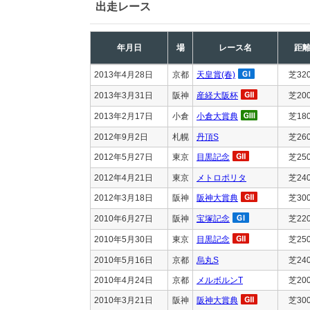
出走レース
年月日
場
レース名
距
2013年4月28日
京都
天皇賞(春)
芝32
2013年3月31日
阪神
産経大阪杯
芝20
2013年2月17日
小倉
小倉大賞典
芝18
2012年9月2日
札幌
丹頂S
芝26
2012年5月27日
東京
目黒記念
芝25
2012年4月21日
東京
メトロポリタ
芝24
2012年3月18日
阪神
阪神大賞典
芝30
2010年6月27日
阪神
宝塚記念
芝22
2010年5月30日
東京
目黒記念
芝25
2010年5月16日
京都
烏丸S
芝24
2010年4月24日
京都
メルボルンT
芝20
2010年3月21日
阪神
阪神大賞典
芝30