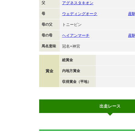
父
アグネスタキオン
母
ウェディングオーク
産
母の父
トニービン
母の母
ヘイアンマーチ
産
馬名意味
冠名+神宮
総賞金
賞金
内地方賞金
収得賞金（平地）
出走レース