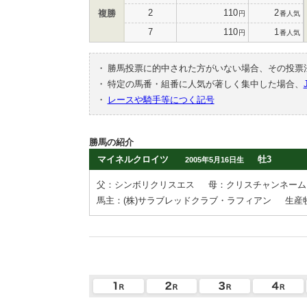
2
110
2
複勝
円
番人気
7
110
1
円
番人気
・
勝馬投票に的中された方がいない場合、その投票
・
特定の馬番・組番に人気が著しく集中した場合、
・
レースや騎手等につく記号
勝馬の紹介
マイネルクロイツ
牡3
2005年5月16日生
父：シンボリクリスエス
母：クリスチャンネーム
馬主：(株)サラブレッドクラブ・ラフィアン
生産