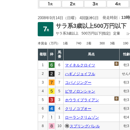
13時
発走時刻：
2008年9月14日（日曜） 4回阪神1日
サラ系3歳以上500万円以下
サラ系3歳以上
500万円以下
[指定]
定量
コ
本賞金
（万円）
1着
740
2着
300
3着
190
馬
着順
枠
馬名
性齢
番
1
6
マイネルクロイツ
牡3
2
2
ハギノジョイフル
せん
3
7
コパノジングー
牡3
4
5
ピサノロンシャン
牡3
5
3
ホウライブライアン
牡3
6
4
クリノコブオー
牡3
7
1
ローランクリムゾン
牡4
8
10
スプリングバレル
牡3