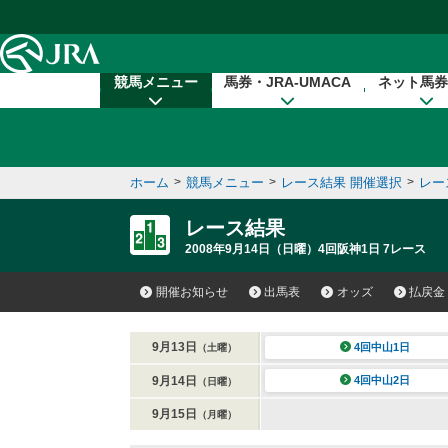
本文へ移動する
競馬メニュー
馬券・JRA-UMACA
ネット馬券
ホーム
>
競馬メニュー
>
レース結果 開催選択
>
レー
レース結果
2008年9月14日（日曜）4回阪神1日 7レース
開催お知らせ
出馬表
オッズ
払戻金
9月13日
4回中山1日
（土曜）
9月14日
4回中山2日
（日曜）
9月15日
（月曜）