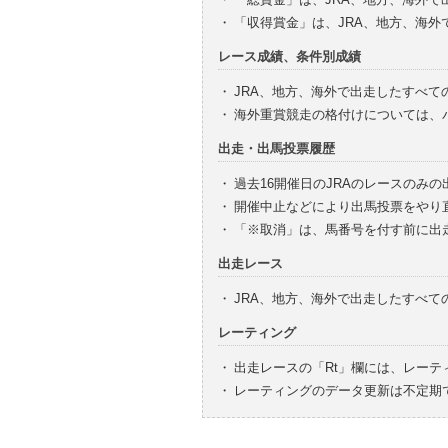
・
「収得賞金」は、JRA、地方、海
レース成績、条件別成績
・
JRA、地方、海外で出走したすべて
・
海外重賞競走の格付けについては、
出走・出馬投票履歴
・
過去16開催日のJRAのレースのみ
・
開催中止などにより出馬投票をやり
・
「※取消」は、馬番号を付す前に出
出走レース
・
JRA、地方、海外で出走したすべ
レーティング
・
出走レースの「Rt」欄には、レーテ
・
レーティングのデータ更新は不定期