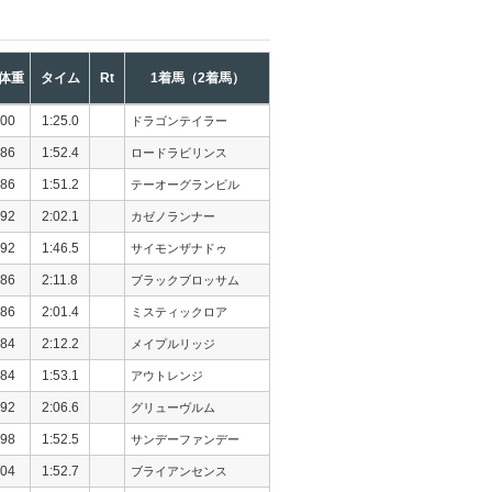
体重
タイム
Rt
1着馬（2着馬）
00
1:25.0
ドラゴンテイラー
86
1:52.4
ロードラビリンス
86
1:51.2
テーオーグランビル
92
2:02.1
カゼノランナー
92
1:46.5
サイモンザナドゥ
86
2:11.8
ブラックブロッサム
86
2:01.4
ミスティックロア
84
2:12.2
メイプルリッジ
84
1:53.1
アウトレンジ
92
2:06.6
グリューヴルム
98
1:52.5
サンデーファンデー
04
1:52.7
ブライアンセンス