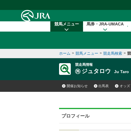
本文へ移動する
競馬メニュー
馬券・JRA-UMACA
ホーム
>
競馬メニュー
>
競走馬検索
>
競
競走馬情報
ジュタロウ
Ju Tar
開催お知らせ
出馬表
オッズ
プロフィール