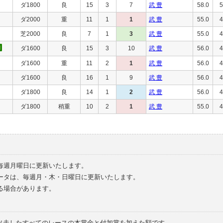
ダ1800
良
15
3
7
武 豊
58.0
5
ダ2000
重
11
1
1
武 豊
55.0
4
芝2000
良
7
1
3
武 豊
55.0
4
ダ1600
良
15
3
10
武 豊
56.0
4
ダ1600
重
11
2
1
武 豊
56.0
4
ダ1600
良
16
1
9
武 豊
56.0
4
ダ1800
良
14
1
2
武 豊
56.0
4
ダ1800
稍重
10
2
1
武 豊
55.0
4
毎週月曜日に更新いたします。
ータは、毎週月・木・日曜日に更新いたします。
る場合があります。
で出走したすべてのレースの本賞金と付加賞を加えた額です。