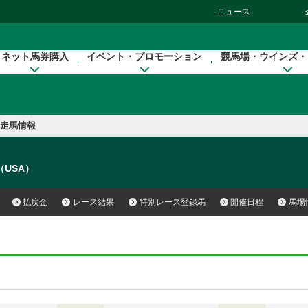
ニュース
ネット馬券購入
イベント・プロモーション
競馬場・ウインズ・
走馬情報
o（USA）
払戻金
レース結果
特別レース登録馬
開催日程
馬場