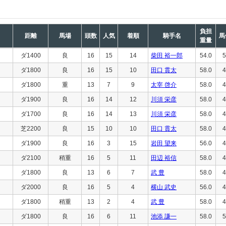
負担
距離
馬場
頭数
人気
着順
騎手名
馬
重量
ダ1400
良
16
15
14
柴田 裕一郎
54.0
5
ダ1800
良
16
15
10
田口 貫太
58.0
4
ダ1800
重
13
7
9
太宰 啓介
58.0
4
ダ1900
良
16
14
12
川須 栄彦
58.0
4
ダ1700
良
16
14
13
川須 栄彦
58.0
4
芝2200
良
15
10
10
田口 貫太
58.0
4
ダ1900
良
16
3
15
岩田 望来
56.0
4
ダ2100
稍重
16
5
11
田辺 裕信
58.0
4
ダ1800
良
13
6
7
武 豊
58.0
4
ダ2000
良
16
5
4
横山 武史
56.0
4
ダ1800
稍重
13
2
4
武 豊
58.0
4
ダ1800
良
16
6
11
池添 謙一
58.0
5