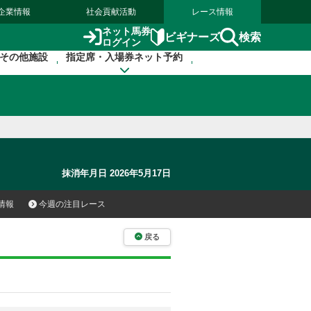
企業情報
社会貢献活動
レース情報
ネット馬券
検索
ビギナーズ
ログイン
その他施設
指定席・入場券ネット予約
抹消年月日 2026年5月17日
情報
今週の注目レース
戻る