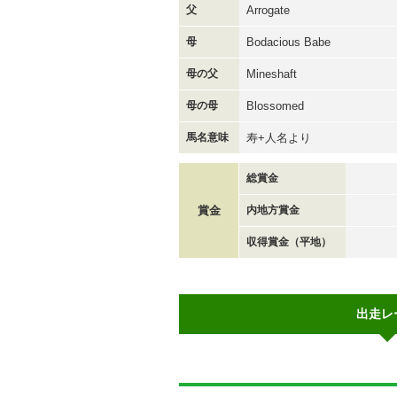
父
Arrogate
母
Bodacious Babe
母の父
Mineshaft
母の母
Blossomed
馬名意味
寿+人名より
総賞金
賞金
内地方賞金
収得賞金（平地）
出走レ