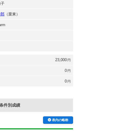
知子
一郎
（栗東）
arm
23,000
円
0
円
0
円
条件別成績
表内の略称