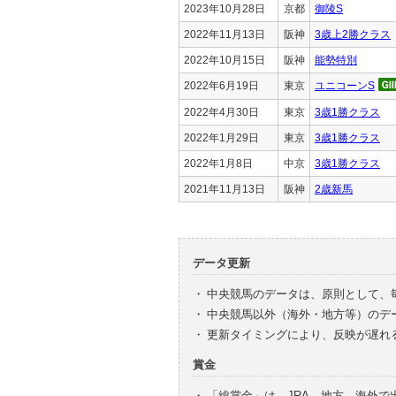
2023年10月28日
京都
御陵S
2022年11月13日
阪神
3歳上2勝クラス
2022年10月15日
阪神
能勢特別
2022年6月19日
東京
ユニコーンS
2022年4月30日
東京
3歳1勝クラス
2022年1月29日
東京
3歳1勝クラス
2022年1月8日
中京
3歳1勝クラス
2021年11月13日
阪神
2歳新馬
データ更新
・
中央競馬のデータは、原則として、
・
中央競馬以外（海外・地方等）のデ
・
更新タイミングにより、反映が遅れ
賞金
・
「総賞金」は、JRA、地方、海外