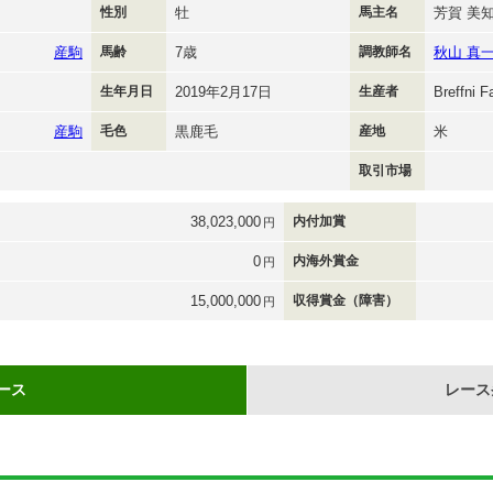
性別
牡
馬主名
芳賀 美
産駒
馬齢
7歳
調教師名
秋山 真
生年月日
2019年2月17日
生産者
Breffni F
産駒
毛色
黒鹿毛
産地
米
取引市場
38,023,000
内付加賞
円
0
内海外賞金
円
15,000,000
収得賞金（障害）
円
ース
レース