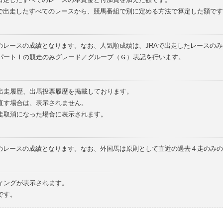
外で出走したすべてのレースから、競馬番組で別に定める方法で算定した額です
のレースの成績となります。なお、人気順成績は、JRAで出走したレースの
パートⅠの競走のみグレード／グループ（Ｇ）表記を行います。
の出走履歴、出馬投票履歴を掲載しております。
直す場合は、表示されません。
走取消になった場合に表示されます。
てのレースの成績となります。なお、外国馬は原則として直近の過去４走のみ
ィングが表示されます。
です。