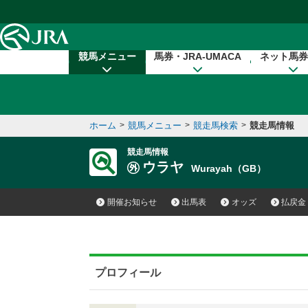
本文へ移動する
競馬メニュー
馬券・JRA-UMACA
ネット馬券
ホーム
>
競馬メニュー
>
競走馬検索
>
競走馬情報
競走馬情報
ウラヤ
Wurayah（GB）
開催お知らせ
出馬表
オッズ
払戻金
プロフィール