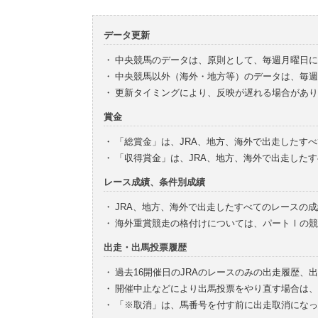
データ更新
・
中央競馬のデータは、原則として、毎週月曜日に
・
中央競馬以外（海外・地方等）のデータは、毎週
・
更新タイミングにより、反映が遅れる場合があり
賞金
・
「総賞金」は、JRA、地方、海外で出走したす
・
「収得賞金」は、JRA、地方、海外で出走した
レース成績、条件別成績
・
JRA、地方、海外で出走したすべてのレースの
・
海外重賞競走の格付けについては、パートⅠの競
出走・出馬投票履歴
・
過去16開催日のJRAのレースのみの出走履歴、
・
開催中止などにより出馬投票をやり直す場合は、
・
「※取消」は、馬番号を付す前に出走取消になっ