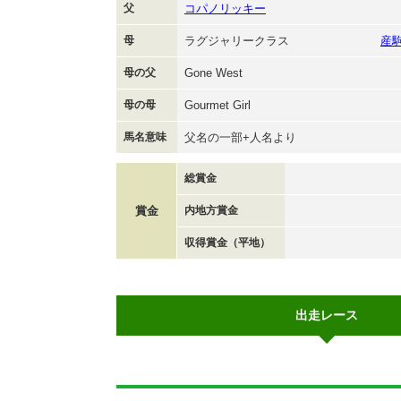
父
コパノリッキー
母
ラグジャリークラス
産
母の父
Gone West
母の母
Gourmet Girl
馬名意味
父名の一部+人名より
総賞金
賞金
内地方賞金
収得賞金（平地）
出走レース