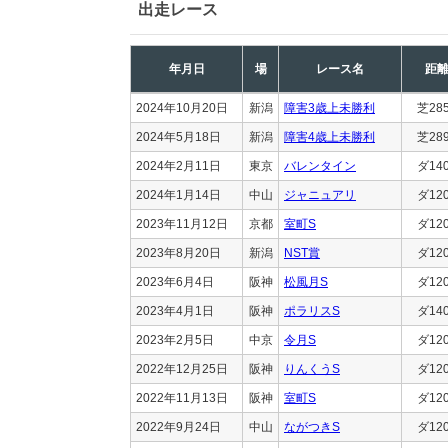
出走レース
年月日
場
レース名
距
2024年10月20日
新潟
障害3歳上未勝利
芝28
2024年5月18日
新潟
障害4歳上未勝利
芝28
2024年2月11日
東京
バレンタイン
ダ14
2024年1月14日
中山
ジャニュアリ
ダ12
2023年11月12日
京都
室町S
ダ12
2023年8月20日
新潟
NST賞
ダ12
2023年6月4日
阪神
松風月S
ダ12
2023年4月1日
阪神
ポラリスS
ダ14
2023年2月5日
中京
令月S
ダ12
2022年12月25日
阪神
りんくうS
ダ12
2022年11月13日
阪神
室町S
ダ12
2022年9月24日
中山
ながつきS
ダ12