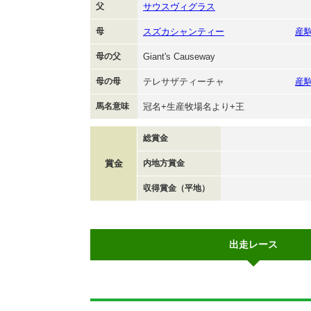
父
サウスヴィグラス
母
スズカシャンティー
産
母の父
Giant's Causeway
母の母
テレサザティーチャ
産
馬名意味
冠名+生産牧場名より+王
総賞金
賞金
内地方賞金
収得賞金（平地）
出走レース