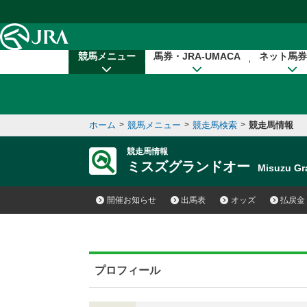
本文へ移動する
競馬メニュー
馬券・JRA-UMACA
ネット馬券
ホーム
>
競馬メニュー
>
競走馬検索
>
競走馬情報
競走馬情報
ミスズグランドオー
Misuzu G
開催お知らせ
出馬表
オッズ
払戻金
プロフィール