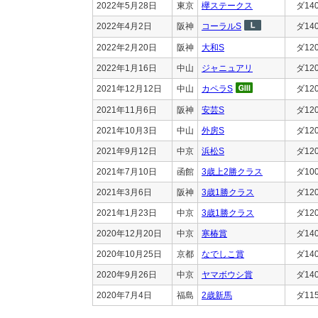
2022年5月28日
東京
欅ステークス
ダ14
2022年4月2日
阪神
コーラルS
ダ14
2022年2月20日
阪神
大和S
ダ12
2022年1月16日
中山
ジャニュアリ
ダ12
2021年12月12日
中山
カペラS
ダ12
2021年11月6日
阪神
安芸S
ダ12
2021年10月3日
中山
外房S
ダ12
2021年9月12日
中京
浜松S
ダ12
2021年7月10日
函館
3歳上2勝クラス
ダ10
2021年3月6日
阪神
3歳1勝クラス
ダ12
2021年1月23日
中京
3歳1勝クラス
ダ12
2020年12月20日
中京
寒椿賞
ダ14
2020年10月25日
京都
なでしこ賞
ダ14
2020年9月26日
中京
ヤマボウシ賞
ダ14
2020年7月4日
福島
2歳新馬
ダ11