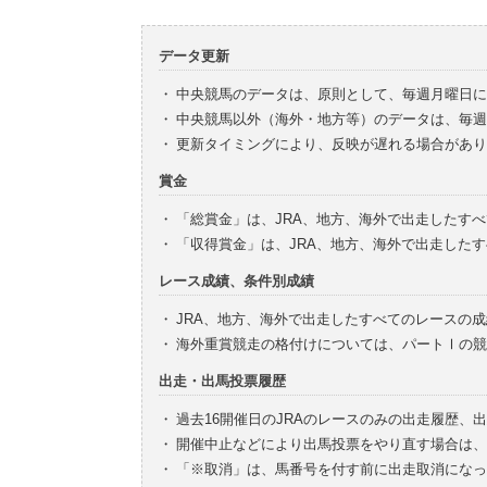
データ更新
・
中央競馬のデータは、原則として、毎週月曜日に
・
中央競馬以外（海外・地方等）のデータは、毎週
・
更新タイミングにより、反映が遅れる場合があり
賞金
・
「総賞金」は、JRA、地方、海外で出走したす
・
「収得賞金」は、JRA、地方、海外で出走した
レース成績、条件別成績
・
JRA、地方、海外で出走したすべてのレースの
・
海外重賞競走の格付けについては、パートⅠの競
出走・出馬投票履歴
・
過去16開催日のJRAのレースのみの出走履歴、
・
開催中止などにより出馬投票をやり直す場合は、
・
「※取消」は、馬番号を付す前に出走取消になっ