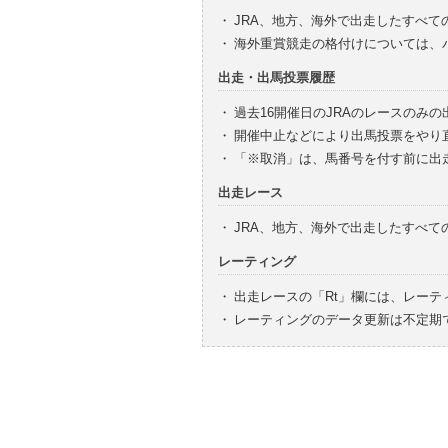
・
JRA、地方、海外で出走したすべて
・
海外重賞競走の格付けについては、
出走・出馬投票履歴
・
過去16開催日のJRAのレースのみ
・
開催中止などにより出馬投票をやり
・
「※取消」は、馬番号を付す前に出
出走レース
・
JRA、地方、海外で出走したすべ
レーティング
・
出走レースの「Rt」欄には、レーテ
・
レーティングのデータ更新は不定期