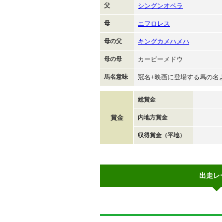
父
シングンオペラ
母
エフロレス
母の父
キングカメハメハ
母の母
カービーメドウ
馬名意味
冠名+映画に登場する馬の名
総賞金
賞金
内地方賞金
収得賞金（平地）
出走レ