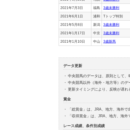
2021年7月3日
福島
3歳未勝利
2021年6月1日
浦和
Tトップ特別
2021年5月8日
新潟
3歳未勝利
2021年1月17日
中京
3歳未勝利
2021年1月10日
中山
3歳新馬
データ更新
・
中央競馬のデータは、原則として、
・
中央競馬以外（海外・地方等）のデ
・
更新タイミングにより、反映が遅れ
賞金
・
「総賞金」は、JRA、地方、海外
・
「収得賞金」は、JRA、地方、海
レース成績、条件別成績