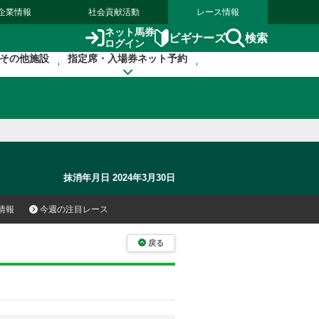
企業情報
社会貢献活動
レース情報
ネット馬券
検索
ビギナーズ
ログイン
その他施設
指定席・入場券ネット予約
抹消年月日 2024年3月30日
情報
今週の注目レース
戻る