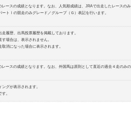
のレースの成績となります。なお、人気順成績は、JRAで出走したレースの
パートⅠの競走のみグレード／グループ（Ｇ）表記を行います。
の出走履歴、出馬投票履歴を掲載しております。
直す場合は、表示されません。
走取消になった場合に表示されます。
てのレースの成績となります。なお、外国馬は原則として直近の過去４走のみ
ィングが表示されます。
です。