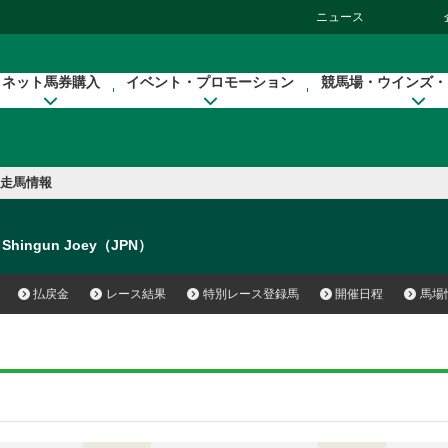
ニュース
ネット馬券購入
イベント・プロモーション
競馬場・ウインズ・
走馬情報
Shingun Joey（JPN）
払戻金
レース結果
特別レース登録馬
開催日程
馬場