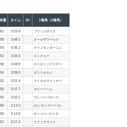
体重
タイム
Rt
1着馬（2着馬）
62
3:53.9
ブラックボイス
58
3:48.1
オールザワールド
54
3:36.2
ナリノモンターニュ
52
3:36.0
ロックユー
58
3:49.9
テーオーソクラテス
54
3:09.5
ダンツキタイ
52
3:51.4
マイネルヴァッサー
50
3:37.7
ネビーイーム
56
3:02.2
グレートバローズ
60
3:13.3
(ロンギングバース)
56
3:13.8
ホッコーハナミチ
52
3:27.4
クリノオウジャ