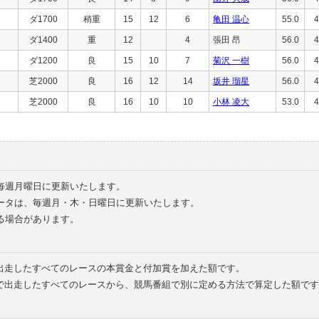
ダ1700
稍重
15
12
6
亀田 温心
55.0
4
ダ1400
重
12
4
張田 昂
56.0
4
ダ1200
良
15
10
7
菊沢 一樹
56.0
4
芝2000
良
16
12
14
坂井 瑠星
56.0
4
芝2000
良
16
10
10
小林 凌大
53.0
4
毎週月曜日に更新いたします。
ータは、毎週月・木・日曜日に更新いたします。
る場合があります。
で出走したすべてのレースの本賞金と付加賞を加えた額です。
外で出走したすべてのレースから、競馬番組で別に定める方法で算定した額です