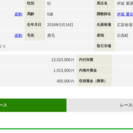
性別
牡
馬主名
伊坂 重
産駒
馬齢
6歳
調教師名
伊坂 重
生年月日
2018年5月14日
生産牧場
広富牧場
産駒
毛色
鹿毛
産地
日高町
より
取引市場
13,023,000
内付加賞
円
1,013,000
内海外賞金
円
400,000
収得賞金（障害）
円
ース
レース