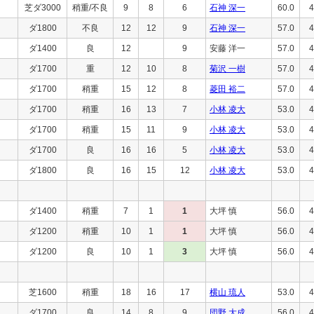
芝ダ3000
稍重/不良
9
8
6
石神 深一
60.0
4
ダ1800
不良
12
12
9
石神 深一
57.0
4
ダ1400
良
12
9
安藤 洋一
57.0
4
ダ1700
重
12
10
8
菊沢 一樹
57.0
4
ダ1700
稍重
15
12
8
菱田 裕二
57.0
4
ダ1700
稍重
16
13
7
小林 凌大
53.0
4
ダ1700
稍重
15
11
9
小林 凌大
53.0
4
ダ1700
良
16
16
5
小林 凌大
53.0
4
ダ1800
良
16
15
12
小林 凌大
53.0
4
ダ1400
稍重
7
1
1
大坪 慎
56.0
4
ダ1200
稍重
10
1
1
大坪 慎
56.0
4
ダ1200
良
10
1
3
大坪 慎
56.0
4
芝1600
稍重
18
16
17
横山 琉人
53.0
4
ダ1700
良
14
8
9
団野 大成
56.0
4