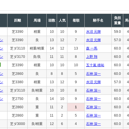
負担
距離
馬場
頭数
人気
着順
騎手名
馬
重量
芝3390
稍重
10
10
9
水沼 元輝
59.0
4
ン
芝3390
良
13
12
7
水沼 元輝
57.0
4
ン
芝ダ3110
稍重/稍重
14
12
13
森 一馬
60.0
4
ン
芝ダ3170
良/良
11
11
8
上野 翔
60.0
4
芝3390
稍重
10
10
10
五十嵐 雄祐
60.0
4
ン
芝2860
良
8
8
5
石神 深一
60.0
4
ン
芝3380
稍重
13
12
9
水沼 元輝
57.0
4
ン
芝ダ3110
良/稍重
10
10
8
石神 深一
60.0
4
ン
芝2750
良
14
10
9
石神 深一
60.0
4
芝2860
重
11
2
1
石神 深一
60.0
4
芝2860
重
11
2
5
石神 深一
60.0
4
芝ダ3000
良/稍重
12
6
4
石神 深一
60.0
4