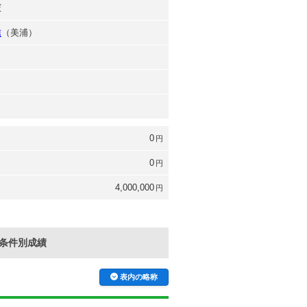
憲
信
（美浦）
0
円
0
円
4,000,000
円
条件別成績
表内の略称