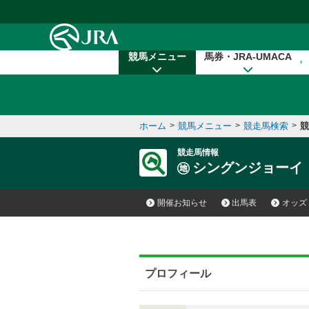
本文へ移動する
競馬メニュー
馬券・JRA-UMACA
ホーム
>
競馬メニュー
>
競走馬検索
>
競
競走馬情報
シングンジョーイ
開催お知らせ
出馬表
オッズ
プロフィール