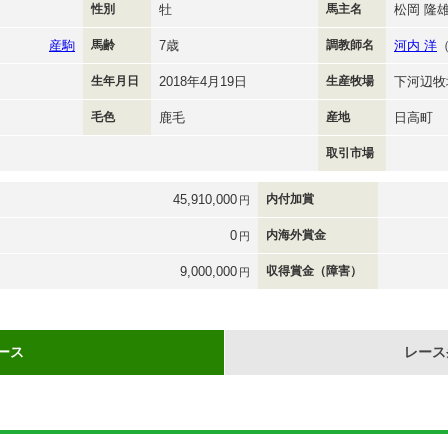
性別
牡
馬主名
松岡 隆
産駒
馬齢
7歳
調教師名
河内 洋
生年月日
2018年4月19日
生産牧場
下河辺牧
毛色
鹿毛
産地
日高町
取引市場
45,910,000
内付加賞
円
0
内海外賞金
円
9,000,000
収得賞金（障害）
円
ース
レース