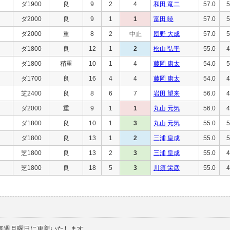
ダ1900
良
9
2
4
和田 竜二
57.0
5
ダ2000
良
9
1
1
富田 暁
57.0
5
ダ2000
重
8
2
中止
団野 大成
57.0
5
ダ1800
良
12
1
2
松山 弘平
55.0
4
ダ1800
稍重
10
1
4
藤岡 康太
54.0
5
ダ1700
良
16
4
4
藤岡 康太
54.0
4
芝2400
良
8
6
7
岩田 望来
56.0
4
ダ2000
重
9
1
1
丸山 元気
56.0
4
ダ1800
良
10
1
3
丸山 元気
55.0
5
ダ1800
良
13
1
2
三浦 皇成
55.0
5
芝1800
良
13
2
3
三浦 皇成
55.0
4
芝1800
良
18
5
3
川須 栄彦
55.0
4
毎週月曜日に更新いたします。