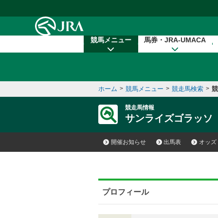
本文へ移動する
競馬メニュー
馬券・JRA-UMACA
ホーム
>
競馬メニュー
>
競走馬検索
>
競
競走馬情報
サンライズゴラッソ
開催お知らせ
出馬表
オッズ
プロフィール