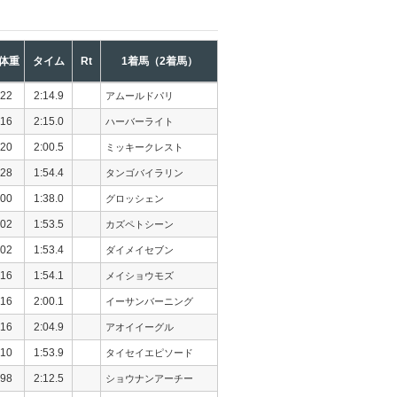
体重
タイム
Rt
1着馬（2着馬）
22
2:14.9
アムールドパリ
16
2:15.0
ハーバーライト
20
2:00.5
ミッキークレスト
28
1:54.4
タンゴバイラリン
00
1:38.0
グロッシェン
02
1:53.5
カズペトシーン
02
1:53.4
ダイメイセブン
16
1:54.1
メイショウモズ
16
2:00.1
イーサンバーニング
16
2:04.9
アオイイーグル
10
1:53.9
タイセイエピソード
98
2:12.5
ショウナンアーチー