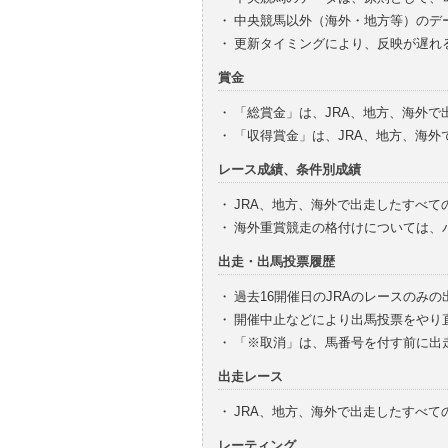
・
中央競馬以外（海外・地方等）のデ
・
更新タイミングにより、反映が遅れ
賞金
・
「総賞金」は、JRA、地方、海外
・
「収得賞金」は、JRA、地方、海
レース成績、条件別成績
・
JRA、地方、海外で出走したすべて
・
海外重賞競走の格付けについては、
出走・出馬投票履歴
・
過去16開催日のJRAのレースのみ
・
開催中止などにより出馬投票をやり
・
「※取消」は、馬番号を付す前に出
出走レース
・
JRA、地方、海外で出走したすべ
レーティング