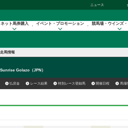
ニュース
ネット馬券購入
イベント・プロモーション
競馬場・ウインズ・
走馬情報
Sunrise Golazo（JPN）
払戻金
レース結果
特別レース登録馬
開催日程
馬場