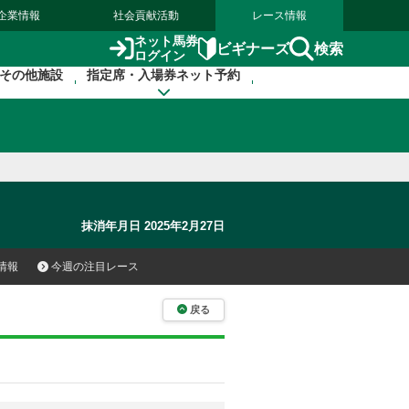
企業情報
社会貢献活動
レース情報
ネット馬券
検索
ビギナーズ
ログイン
その他施設
指定席・入場券ネット予約
抹消年月日 2025年2月27日
情報
今週の注目レース
戻る