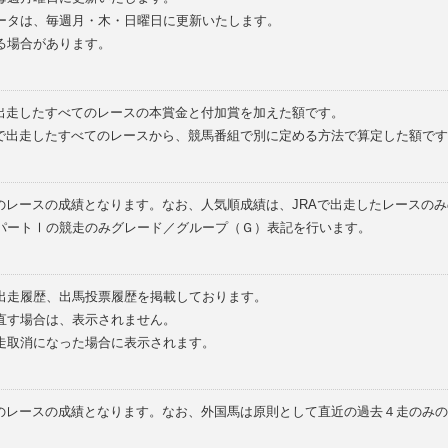
ータは、毎週月・木・日曜日に更新いたします。
る場合があります。
で出走したすべてのレースの本賞金と付加賞を加えた額です。
外で出走したすべてのレースから、競馬番組で別に定める方法で算定した額です
のレースの成績となります。なお、人気順成績は、JRAで出走したレースの
パートⅠの競走のみグレード／グループ（Ｇ）表記を行います。
の出走履歴、出馬投票履歴を掲載しております。
直す場合は、表示されません。
走取消になった場合に表示されます。
てのレースの成績となります。なお、外国馬は原則として直近の過去４走のみ