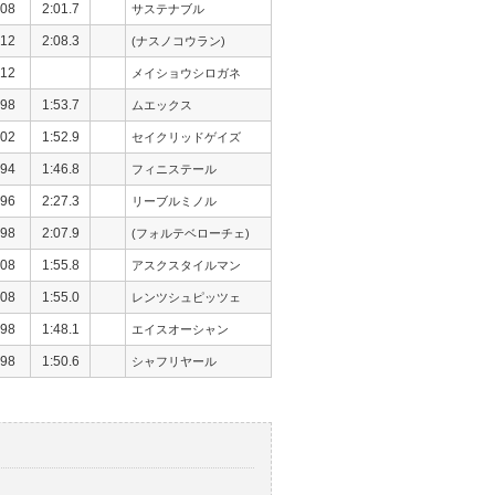
08
2:01.7
サステナブル
12
2:08.3
(ナスノコウラン)
12
メイショウシロガネ
98
1:53.7
ムエックス
02
1:52.9
セイクリッドゲイズ
94
1:46.8
フィニステール
96
2:27.3
リーブルミノル
98
2:07.9
(フォルテベローチェ)
08
1:55.8
アスクスタイルマン
08
1:55.0
レンツシュピッツェ
98
1:48.1
エイスオーシャン
98
1:50.6
シャフリヤール