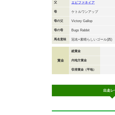
父
エピファネイア
母
ケトルワンアップ
母の父
Victory Gallop
母の母
Bugs Rabbit
馬名意味
冠名+素晴らしいゴール(西)
総賞金
賞金
内地方賞金
収得賞金（平地）
出走レ