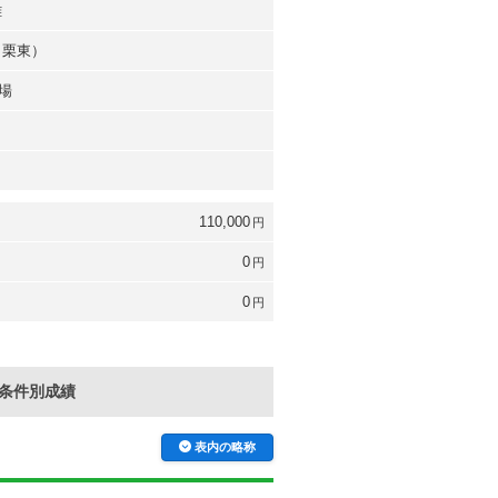
雄
（栗東）
場
110,000
円
0
円
0
円
条件別成績
表内の略称