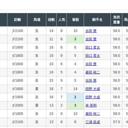
負担
距離
馬場
頭数
人気
着順
騎手名
馬
重量
ダ2100
良
14
8
10
吉田 豊
58.0
5
ダ2100
良
11
8
3
吉田 豊
58.0
5
ダ1900
良
16
6
6
田口 貫太
58.0
5
ダ1800
良
16
9
5
田口 貫太
58.0
5
ダ1600
良
10
6
4
吉田 豊
58.0
5
ダ1800
良
16
5
4
菱田 裕二
58.0
5
ダ1800
良
15
9
5
吉田 豊
58.0
5
ダ1800
重
16
7
14
団野 大成
58.0
5
ダ1900
良
16
7
2
団野 大成
58.0
5
ダ2000
重
13
2
3
幸 英明
58.0
5
ダ1800
良
15
9
10
菱田 裕二
58.0
5
ダ2100
良
13
8
9
三浦 皇成
57.0
4