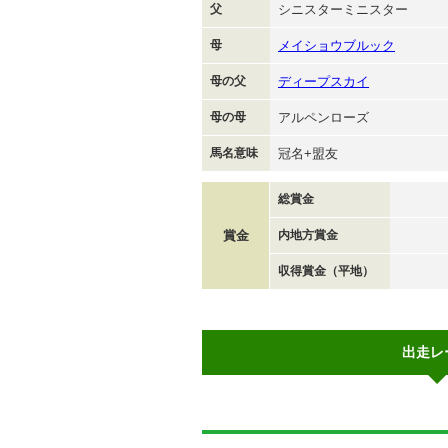
父
シニスターミニスター
母
メイショウブルック
母の父
ディープスカイ
母の母
アルペンローズ
馬名意味
冠名+盟友
総賞金
賞金
内地方賞金
収得賞金（平地）
出走レ