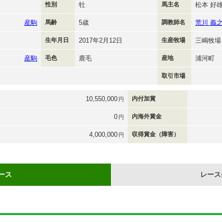
性別
牡
馬主名
松本 好
産駒
馬齢
5歳
調教師名
荒川 義
生年月日
2017年2月12日
生産牧場
三嶋牧場
産駒
毛色
鹿毛
産地
浦河町
取引市場
10,550,000
内付加賞
円
0
内海外賞金
円
4,000,000
収得賞金（障害）
円
ース
レース