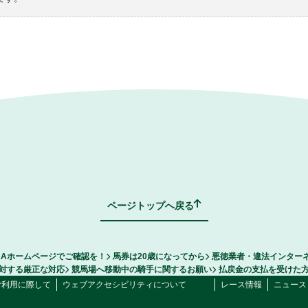
ページトップへ戻る
RAホームページでご確認を！
馬券は20歳になってから
悪徳業者・違法インター
対する厳正な対応
競馬場へ移動中の騎手に関するお願い
払戻金の支払を受けた
ご利用に際して
ウェブアクセシビリティについて
レース情報
ニュース