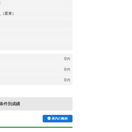
雄
之
（栗東）
0
円
0
円
0
円
条件別成績
表内の略称