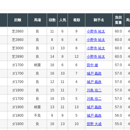
負担
距離
馬場
頭数
人気
着順
騎手名
馬
重量
芝2860
良
11
6
9
小野寺 祐太
60.0
4
芝2860
良
8
6
4
小野寺 祐太
60.0
4
芝3000
良
13
10
8
小野寺 祐太
60.0
4
芝2890
良
14
8
12
小野寺 祐太
60.0
4
ダ1700
稍重
16
6
6
田中 健
57.0
4
ダ1700
良
16
10
7
城戸 義政
57.0
4
ダ1700
良
12
11
4
城戸 義政
57.0
4
ダ1800
良
15
11
7
川島 信二
57.0
4
ダ1700
良
16
15
5
川島 信二
57.0
4
ダ1900
稍重
13
11
13
城戸 義政
57.0
4
ダ1800
不良
9
9
5
城戸 義政
56.0
4
ダ1800
良
16
13
10
団野 大成
55.0
4