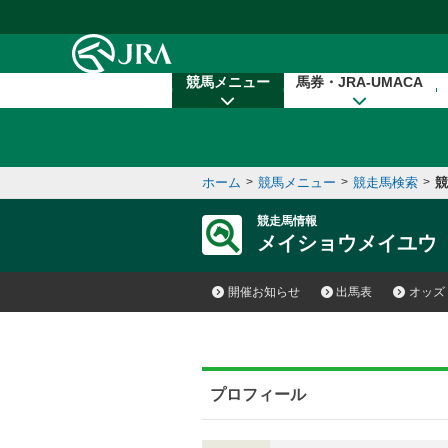
本文へ移動する
競馬メニュー
馬券・JRA-UMACA
ホーム
>
競馬メニュー
>
競走馬検索
>
競
競走馬情報
メイショウメイユウ
開催お知らせ
出馬表
オッズ
プロフィール