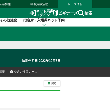
企業情報
社会貢献活動
レース情報
ネット馬券
検索
ビギナーズ
ログイン
その他施設
指定席・入場券ネット予約
抹消年月日 2022年10月7日
情報
今週の注目レース
戻る