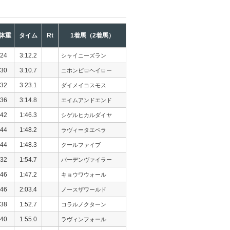
体重
タイム
Rt
1着馬（2着馬）
24
3:12.2
シャイニーズラン
30
3:10.7
ニホンピロヘイロー
32
3:23.1
ダイメイコスモス
36
3:14.8
エイムアンドエンド
42
1:46.3
シゲルヒカルダイヤ
44
1:48.2
ラヴィータエベラ
44
1:48.3
クールファイブ
32
1:54.7
バーデンヴァイラー
46
1:47.2
キョウワウォール
46
2:03.4
ノースザワールド
38
1:52.7
コラルノクターン
40
1:55.0
ラヴィンフォール