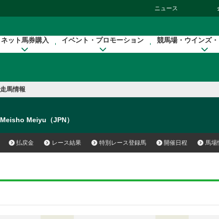
ニュース
ネット馬券購入
イベント・プロモーション
競馬場・ウインズ・
走馬情報
Meisho Meiyu（JPN）
払戻金
レース結果
特別レース登録馬
開催日程
馬場