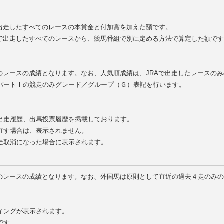
で出走したすべてのレースの本賞金と付加賞を加えた額です。
外で出走したすべてのレースから、競馬番組で別に定める方法で算定した額です
のレースの成績となります。なお、人気順成績は、JRAで出走したレースの
パートⅠの競走のみグレード／グループ（Ｇ）表記を行います。
の出走履歴、出馬投票履歴を掲載しております。
直す場合は、表示されません。
走取消になった場合に表示されます。
てのレースの成績となります。なお、外国馬は原則として直近の過去４走のみ
ィングが表示されます。
です。