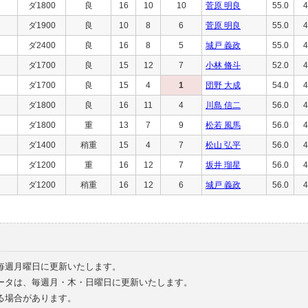
ダ1800
良
16
10
10
菅原 明良
55.0
4
ダ1900
良
10
8
6
菅原 明良
55.0
4
ダ2400
良
16
8
5
城戸 義政
55.0
4
ダ1700
良
15
12
7
小林 脩斗
52.0
4
ダ1700
良
15
4
1
団野 大成
54.0
4
ダ1800
良
16
11
4
川島 信二
56.0
4
ダ1800
重
13
7
9
松若 風馬
56.0
4
ダ1400
稍重
15
4
7
松山 弘平
56.0
4
ダ1200
重
16
12
7
坂井 瑠星
56.0
4
ダ1200
稍重
16
12
6
城戸 義政
56.0
4
毎週月曜日に更新いたします。
ータは、毎週月・木・日曜日に更新いたします。
る場合があります。