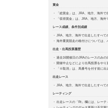
賞金
・
「総賞金」は、JRA、地方、海外
・
「収得賞金」は、JRA、地方、海
レース成績、条件別成績
・
JRA、地方、海外で出走したすべて
・
海外重賞競走の格付けについては、
出走・出馬投票履歴
・
過去16開催日のJRAのレースのみ
・
開催中止などにより出馬投票をやり
・
「※取消」は、馬番号を付す前に出
出走レース
・
JRA、地方、海外で出走したすべ
レーティング
・
出走レースの「Rt」欄には、レーテ
・
レーティングのデータ更新は不定期