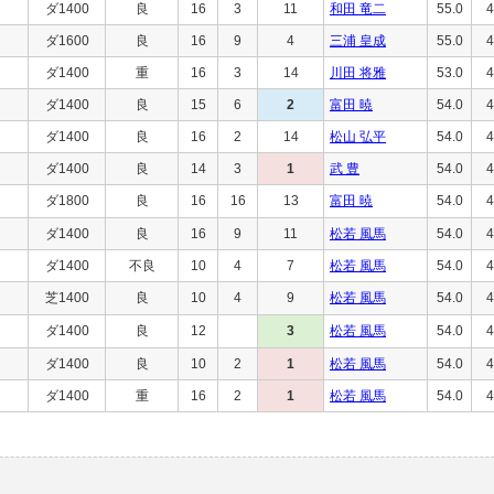
ダ1400
良
16
3
11
和田 竜二
55.0
4
ダ1600
良
16
9
4
三浦 皇成
55.0
4
ダ1400
重
16
3
14
川田 将雅
53.0
4
ダ1400
良
15
6
2
富田 暁
54.0
4
ダ1400
良
16
2
14
松山 弘平
54.0
4
ダ1400
良
14
3
1
武 豊
54.0
4
ダ1800
良
16
16
13
富田 暁
54.0
4
ダ1400
良
16
9
11
松若 風馬
54.0
4
ダ1400
不良
10
4
7
松若 風馬
54.0
4
芝1400
良
10
4
9
松若 風馬
54.0
4
ダ1400
良
12
3
松若 風馬
54.0
4
ダ1400
良
10
2
1
松若 風馬
54.0
4
ダ1400
重
16
2
1
松若 風馬
54.0
4