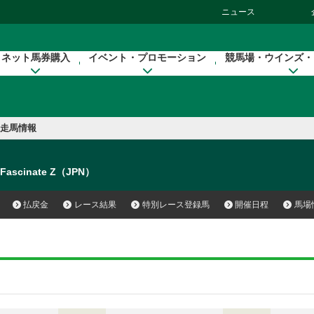
ニュース
ネット馬券購入
イベント・プロモーション
競馬場・ウインズ・
走馬情報
Fascinate Z（JPN）
払戻金
レース結果
特別レース登録馬
開催日程
馬場