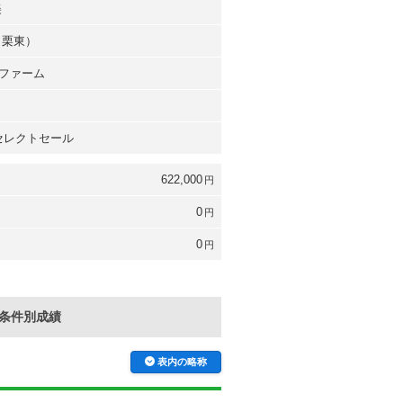
美
（栗東）
ファーム
 セレクトセール
622,000
円
0
円
0
円
条件別成績
表内の略称