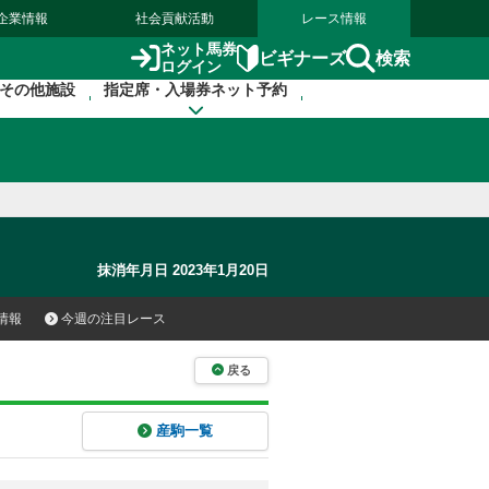
企業情報
社会貢献活動
レース情報
ネット馬券
検索
ビギナーズ
ログイン
その他施設
指定席・入場券ネット予約
抹消年月日 2023年1月20日
情報
今週の注目レース
戻る
産駒一覧