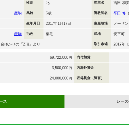
性別
牝
馬主名
吉田 和
産駒
馬齢
6歳
調教師名
平田 修
生年月日
2017年1月17日
生産牧場
ノーザン
産駒
毛色
栗毛
産地
安平町
文台ゆかりの「Z項」より
取引市場
2017年
69,722,000
内付加賞
円
3,500,000
内海外賞金
円
24,000,000
収得賞金（障害）
円
ース
レース