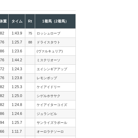
体重
タイム
Rt
1着馬（2着馬）
82
1:43.9
75
ロッシュローブ
76
1:25.7
88
ドライスタウト
86
1:23.6
(ヴァルキュリア)
76
1:44.2
ミステリオーソ
72
1:24.3
エイシンギアアップ
76
1:23.8
レモンポップ
82
1:25.3
ケイアイドリー
82
1:25.0
シゲルホサヤク
82
1:24.8
ケイアイターコイズ
86
1:24.6
ジュランビル
94
1:25.7
サンライズラポール
66
1:11.7
オーロラテソーロ