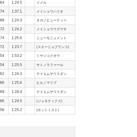
64
1:24.5
イメル
74
1:37.1
メイショウハリオ
68
1:24.3
タガノビューティー
72
1:24.2
メイショウウズマサ
74
1:25.6
ニューモニュメント
72
1:23.7
(スエーニョブランコ)
54
1:53.2
ミヤジコクオウ
54
1:25.5
サトノラファール
62
1:24.3
テイエムサウスダン
66
1:25.6
ヒルノマリブ
68
1:28.4
テイエムサウスダン
66
1:24.5
(ジェネティクス)
56
1:25.2
(ホットミスト)