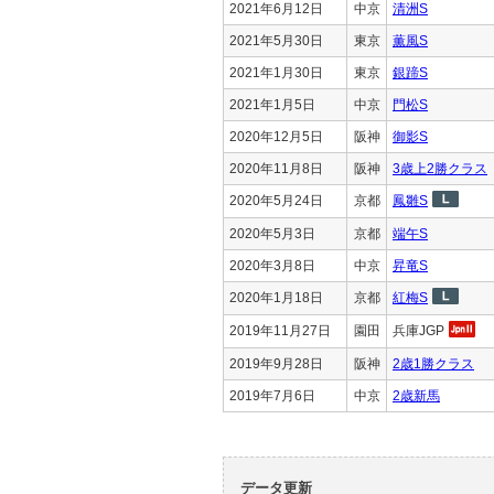
2021年6月12日
中京
清洲S
2021年5月30日
東京
薫風S
2021年1月30日
東京
銀蹄S
2021年1月5日
中京
門松S
2020年12月5日
阪神
御影S
2020年11月8日
阪神
3歳上2勝クラス
2020年5月24日
京都
鳳雛S
2020年5月3日
京都
端午S
2020年3月8日
中京
昇竜S
2020年1月18日
京都
紅梅S
2019年11月27日
園田
兵庫JGP
2019年9月28日
阪神
2歳1勝クラス
2019年7月6日
中京
2歳新馬
データ更新