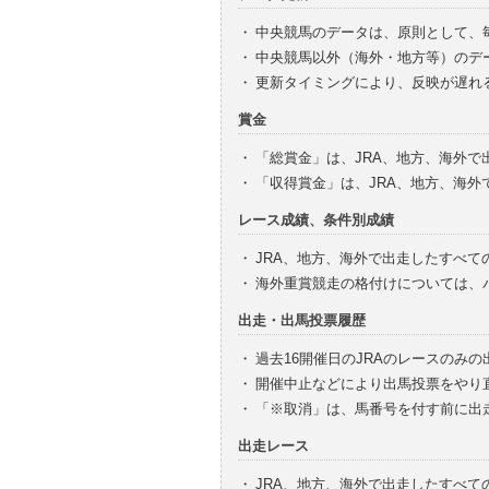
・
中央競馬のデータは、原則として、
・
中央競馬以外（海外・地方等）のデ
・
更新タイミングにより、反映が遅れ
賞金
・
「総賞金」は、JRA、地方、海外
・
「収得賞金」は、JRA、地方、海
レース成績、条件別成績
・
JRA、地方、海外で出走したすべて
・
海外重賞競走の格付けについては、
出走・出馬投票履歴
・
過去16開催日のJRAのレースのみ
・
開催中止などにより出馬投票をやり
・
「※取消」は、馬番号を付す前に出
出走レース
・
JRA、地方、海外で出走したすべ