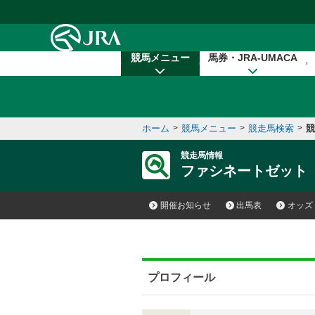
本文へ移動する
競馬メニュー
馬券・JRA-UMACA
ホーム
>
競馬メニュー
>
競走馬検索
>
競
競走馬情報
ファシネートゼット
開催お知らせ
出馬表
オッズ
プロフィール