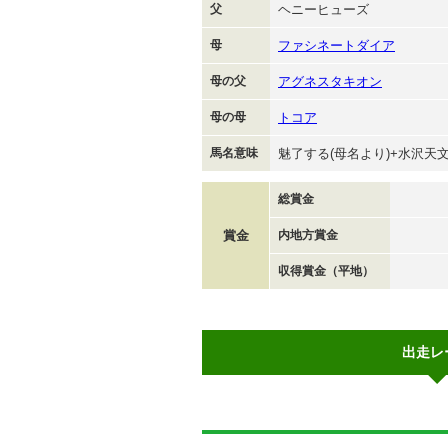
父
ヘニーヒューズ
母
ファシネートダイア
母の父
アグネスタキオン
母の母
トコア
馬名意味
魅了する(母名より)+水沢天
総賞金
賞金
内地方賞金
収得賞金（平地）
出走レ