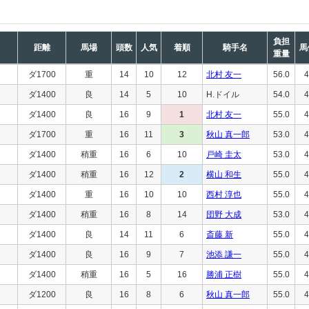
負担
距離
馬場
頭数
人気
着順
騎手名
馬
重量
ダ1700
重
14
10
12
北村 友一
56.0
4
ダ1400
良
14
5
10
H.ドイル
54.0
4
ダ1400
良
16
9
1
北村 友一
55.0
4
ダ1700
重
16
11
3
秋山 真一郎
53.0
4
ダ1400
稍重
16
6
10
戸崎 圭太
53.0
4
ダ1400
稍重
16
12
2
横山 和生
55.0
4
ダ1400
重
16
10
10
西村 淳也
55.0
4
ダ1400
稍重
16
8
14
団野 大成
53.0
4
ダ1400
良
14
11
6
斎藤 新
55.0
4
ダ1400
良
16
9
7
池添 謙一
55.0
4
ダ1400
稍重
16
5
16
勝浦 正樹
55.0
4
ダ1200
良
16
8
6
秋山 真一郎
55.0
4