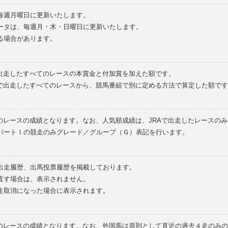
毎週月曜日に更新いたします。
ータは、毎週月・木・日曜日に更新いたします。
る場合があります。
で出走したすべてのレースの本賞金と付加賞を加えた額です。
外で出走したすべてのレースから、競馬番組で別に定める方法で算定した額です
のレースの成績となります。なお、人気順成績は、JRAで出走したレースの
パートⅠの競走のみグレード／グループ（Ｇ）表記を行います。
の出走履歴、出馬投票履歴を掲載しております。
直す場合は、表示されません。
走取消になった場合に表示されます。
てのレースの成績となります。なお、外国馬は原則として直近の過去４走のみ