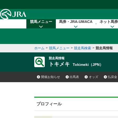
本文へ移動する
競馬メニュー
馬券・JRA-UMACA
ネット馬券
ホーム
>
競馬メニュー
>
競走馬検索
>
競走馬情報
競走馬情報
トキメキ
Tokimeki（JPN）
開催お知らせ
出馬表
オッズ
払戻金
プロフィール