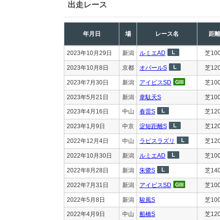
出走レース
年月日
場
レース名
距
2023年10月29日
新潟
ルミエAD
芝10
2023年10月8日
京都
オパールS
芝12
2023年7月30日
新潟
アイビスSD
芝10
2023年5月21日
新潟
韋駄天S
芝10
2023年4月16日
中山
春雷S
芝12
2023年1月9日
中京
淀短距離S
芝12
2022年12月4日
中山
ラピスラズリ
芝12
2022年10月30日
新潟
ルミエAD
芝10
2022年8月28日
新潟
朱鷺S
芝14
2022年7月31日
新潟
アイビスSD
芝10
2022年5月8日
新潟
駿風S
芝10
2022年4月9日
中山
船橋S
芝12