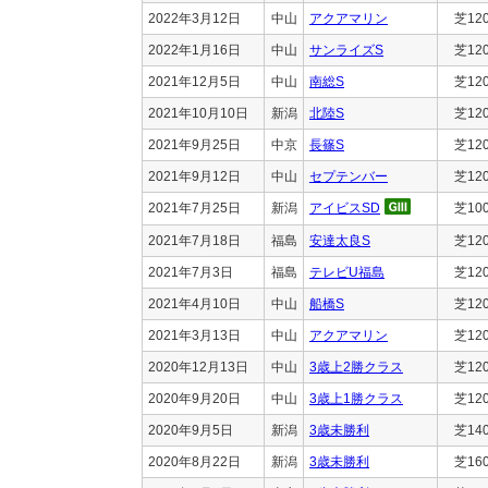
2022年3月12日
中山
アクアマリン
芝12
2022年1月16日
中山
サンライズS
芝12
2021年12月5日
中山
南総S
芝12
2021年10月10日
新潟
北陸S
芝12
2021年9月25日
中京
長篠S
芝12
2021年9月12日
中山
セプテンバー
芝12
2021年7月25日
新潟
アイビスSD
芝10
2021年7月18日
福島
安達太良S
芝12
2021年7月3日
福島
テレビU福島
芝12
2021年4月10日
中山
船橋S
芝12
2021年3月13日
中山
アクアマリン
芝12
2020年12月13日
中山
3歳上2勝クラス
芝12
2020年9月20日
中山
3歳上1勝クラス
芝12
2020年9月5日
新潟
3歳未勝利
芝14
2020年8月22日
新潟
3歳未勝利
芝16