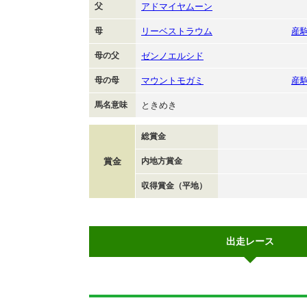
父
アドマイヤムーン
母
リーベストラウム
産
母の父
ゼンノエルシド
母の母
マウントモガミ
産
馬名意味
ときめき
総賞金
賞金
内地方賞金
収得賞金（平地）
出走レース