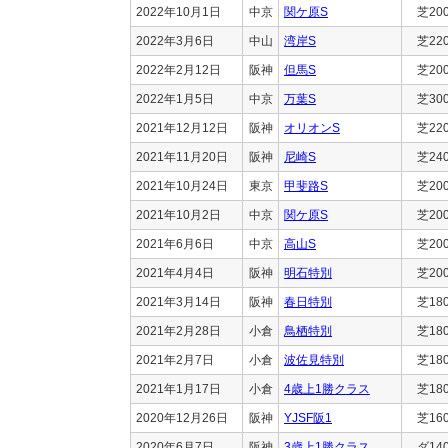
2022年10月1日
中京
関ケ原S
芝20
2022年3月6日
中山
湾岸S
芝22
2022年2月12日
阪神
但馬S
芝20
2022年1月5日
中京
万葉S
芝30
2021年12月12日
阪神
オリオンS
芝22
2021年11月20日
阪神
尼崎S
芝24
2021年10月24日
東京
甲斐路S
芝20
2021年10月2日
中京
関ケ原S
芝20
2021年6月6日
中京
高山S
芝20
2021年4月4日
阪神
明石特別
芝20
2021年3月14日
阪神
春日特別
芝18
2021年2月28日
小倉
鳥栖特別
芝18
2021年2月7日
小倉
波佐見特別
芝18
2021年1月17日
小倉
4歳上1勝クラス
芝18
2020年12月26日
阪神
YJSF阪1
芝16
2020年6月7日
阪神
3歳上1勝クラス
ダ14