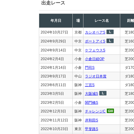
出走レース
年月日
場
レース名
距
2024年10月27日
京都
カシオペアS
芝18
2024年9月29日
中京
ポートアイS
芝16
2024年9月14日
中京
ケフェウスS
芝20
2024年2月4日
小倉
小倉日経OP
芝20
2024年1月14日
小倉
門司S
ダ17
2023年9月17日
中山
ラジオ日本賞
ダ18
2023年6月11日
阪神
三宮S
ダ18
2023年3月5日
阪神
大阪城S
芝18
2023年2月5日
小倉
関門橋S
芝20
2022年12月3日
阪神
チャレンジC
芝20
2022年11月12日
阪神
岸和田S
芝20
2022年10月23日
東京
甲斐路S
芝20