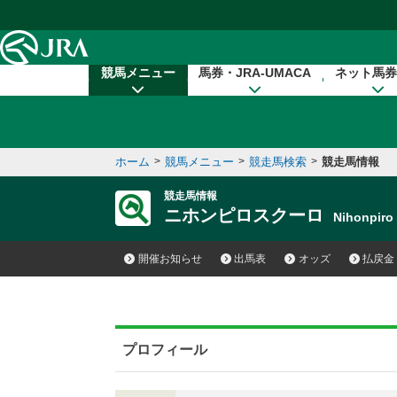
本文へ移動する
競馬メニュー
馬券・JRA-UMACA
ネット馬券
ホーム
>
競馬メニュー
>
競走馬検索
>
競走馬情報
競走馬情報
ニホンピロスクーロ
Nihonpir
開催お知らせ
出馬表
オッズ
払戻金
プロフィール