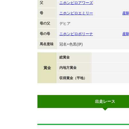
父
ニホンピロアワーズ
母
ニホンピロエミリー
産
母の父
デヒア
母の母
ニホンピロポリーナ
産
馬名意味
冠名+色黒(伊)
総賞金
賞金
内地方賞金
収得賞金（平地）
出走レース