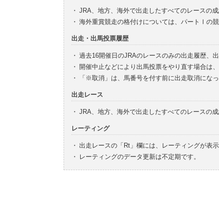
・
JRA、地方、海外で出走したすべてのレースの
・
海外重賞競走の格付けについては、パートⅠの競
出走・出馬投票履歴
・
過去16開催日のJRAのレースのみの出走履歴、
・
開催中止などにより出馬投票をやり直す場合は、
・
「※取消」は、馬番号を付す前に出走取消になっ
出走レース
・
JRA、地方、海外で出走したすべてのレースの
レーティング
・
出走レースの「Rt」欄には、レーティングが表
・
レーティングのデータ更新は不定期です。