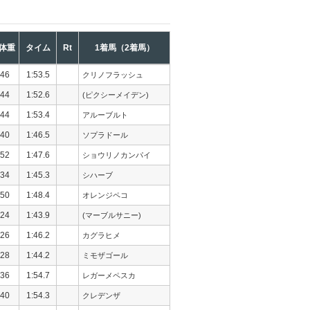
体重
タイム
Rt
1着馬（2着馬）
46
1:53.5
クリノフラッシュ
44
1:52.6
(ピクシーメイデン)
44
1:53.4
アルーブルト
40
1:46.5
ソプラドール
52
1:47.6
ショウリノカンパイ
34
1:45.3
シハーブ
50
1:48.4
オレンジペコ
24
1:43.9
(マーブルサニー)
26
1:46.2
カグラヒメ
28
1:44.2
ミモザゴール
36
1:54.7
レガーメペスカ
40
1:54.3
クレデンザ