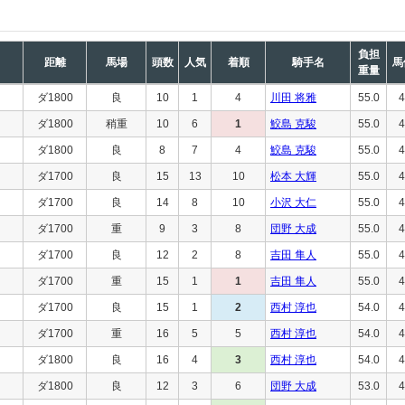
負担
距離
馬場
頭数
人気
着順
騎手名
馬
重量
ダ1800
良
10
1
4
川田 将雅
55.0
4
ダ1800
稍重
10
6
1
鮫島 克駿
55.0
4
ダ1800
良
8
7
4
鮫島 克駿
55.0
4
ダ1700
良
15
13
10
松本 大輝
55.0
4
ダ1700
良
14
8
10
小沢 大仁
55.0
4
ダ1700
重
9
3
8
団野 大成
55.0
4
ダ1700
良
12
2
8
吉田 隼人
55.0
4
ダ1700
重
15
1
1
吉田 隼人
55.0
4
ダ1700
良
15
1
2
西村 淳也
54.0
4
ダ1700
重
16
5
5
西村 淳也
54.0
4
ダ1800
良
16
4
3
西村 淳也
54.0
4
ダ1800
良
12
3
6
団野 大成
53.0
4