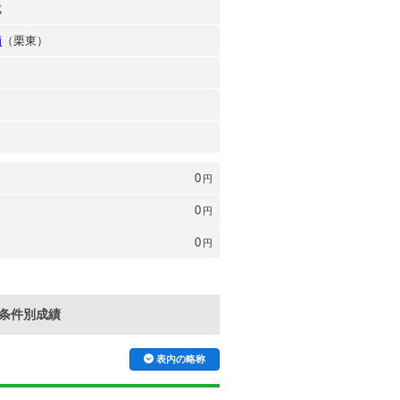
成
輔
（栗東）
0
円
0
円
0
円
条件別成績
表内の略称