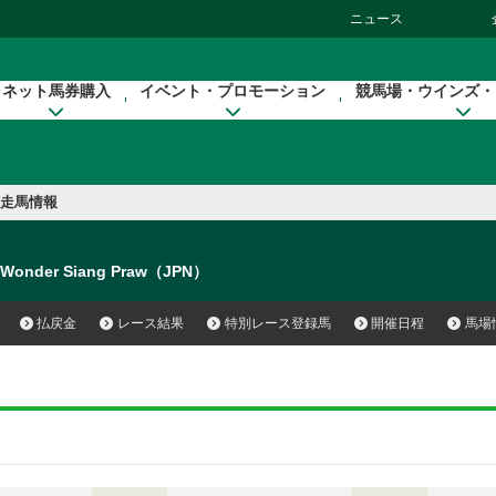
ニュース
ネット馬券購入
イベント・プロモーション
競馬場・ウインズ・
走馬情報
Wonder Siang Praw（JPN）
払戻金
レース結果
特別レース登録馬
開催日程
馬場