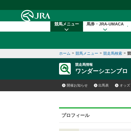
本文へ移動する
競馬メニュー
馬券・JRA-UMACA
ホーム
>
競馬メニュー
>
競走馬検索
>
競
競走馬情報
ワンダーシエンプロ
開催お知らせ
出馬表
オッズ
プロフィール