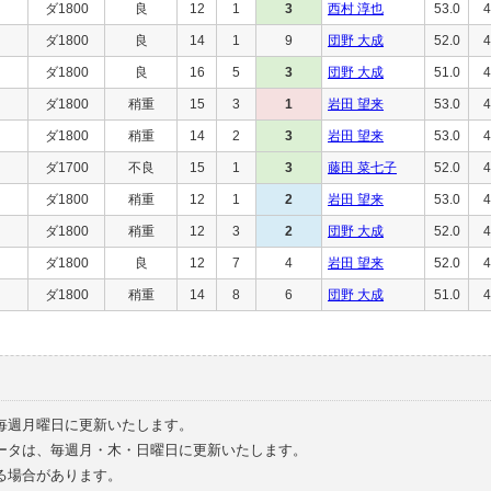
ダ1800
良
12
1
3
西村 淳也
53.0
4
ダ1800
良
14
1
9
団野 大成
52.0
4
ダ1800
良
16
5
3
団野 大成
51.0
4
ダ1800
稍重
15
3
1
岩田 望来
53.0
4
ダ1800
稍重
14
2
3
岩田 望来
53.0
4
ダ1700
不良
15
1
3
藤田 菜七子
52.0
4
ダ1800
稍重
12
1
2
岩田 望来
53.0
4
ダ1800
稍重
12
3
2
団野 大成
52.0
4
ダ1800
良
12
7
4
岩田 望来
52.0
4
ダ1800
稍重
14
8
6
団野 大成
51.0
4
毎週月曜日に更新いたします。
ータは、毎週月・木・日曜日に更新いたします。
る場合があります。