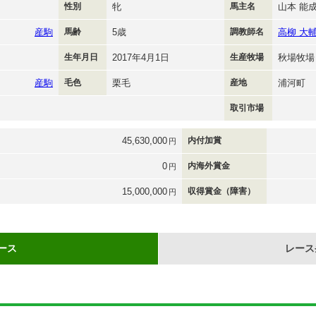
性別
牝
馬主名
山本 能
産駒
馬齢
5歳
調教師名
高柳 大
生年月日
2017年4月1日
生産牧場
秋場牧場
産駒
毛色
栗毛
産地
浦河町
取引市場
45,630,000
内付加賞
円
0
内海外賞金
円
15,000,000
収得賞金（障害）
円
ース
レース