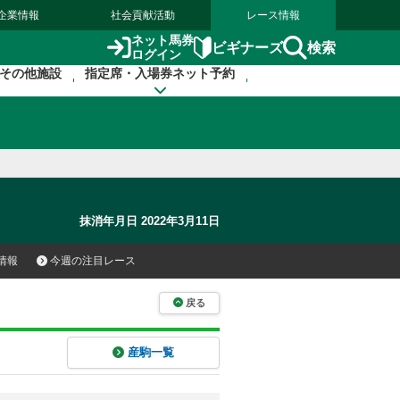
企業情報
社会貢献活動
レース情報
ネット馬券
検索
ビギナーズ
ログイン
その他施設
指定席・入場券ネット予約
抹消年月日 2022年3月11日
情報
今週の注目レース
戻る
産駒一覧