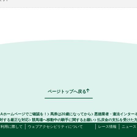
ページトップへ戻る
RAホームページでご確認を！
馬券は20歳になってから
悪徳業者・違法インター
対する厳正な対応
競馬場へ移動中の騎手に関するお願い
払戻金の支払を受けた
ご利用に際して
ウェブアクセシビリティについて
レース情報
ニュース