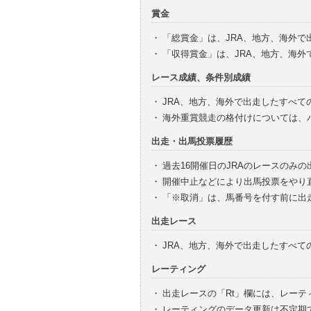
賞金
・
「総賞金」は、JRA、地方、海外
・
「収得賞金」は、JRA、地方、海
レース成績、条件別成績
・
JRA、地方、海外で出走したすべて
・
海外重賞競走の格付けについては、
出走・出馬投票履歴
・
過去16開催日のJRAのレースのみ
・
開催中止などにより出馬投票をやり
・
「※取消」は、馬番号を付す前に出
出走レース
・
JRA、地方、海外で出走したすべ
レーティング
・
出走レースの「Rt」欄には、レーテ
・
レーティングのデータ更新は不定期