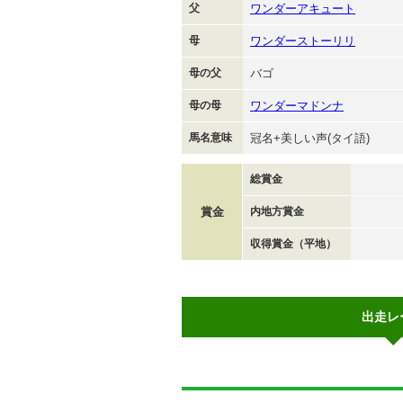
父
ワンダーアキュート
母
ワンダーストーリリ
母の父
バゴ
母の母
ワンダーマドンナ
馬名意味
冠名+美しい声(タイ語)
総賞金
賞金
内地方賞金
収得賞金（平地）
出走レ