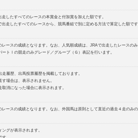
で出走したすべてのレースの本賞金と付加賞を加えた額です。
外で出走したすべてのレースから、競馬番組で別に定める方法で算定した額です
のレースの成績となります。なお、人気順成績は、JRAで出走したレースの
パートⅠの競走のみグレード／グループ（Ｇ）表記を行います。
の出走履歴、出馬投票履歴を掲載しております。
直す場合は、表示されません。
走取消になった場合に表示されます。
てのレースの成績となります。なお、外国馬は原則として直近の過去４走のみ
ィングが表示されます。
です。