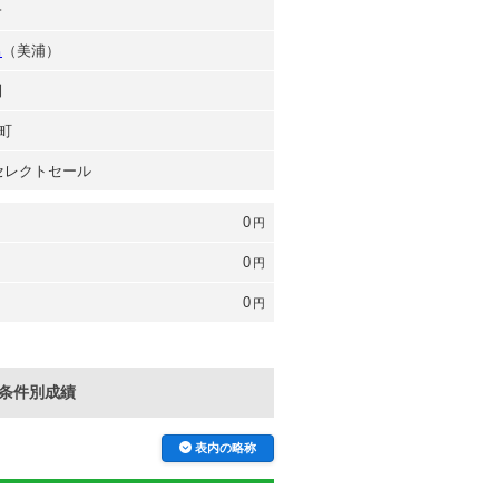
一
男
（美浦）
則
町
 セレクトセール
0
円
0
円
0
円
条件別成績
表内の略称