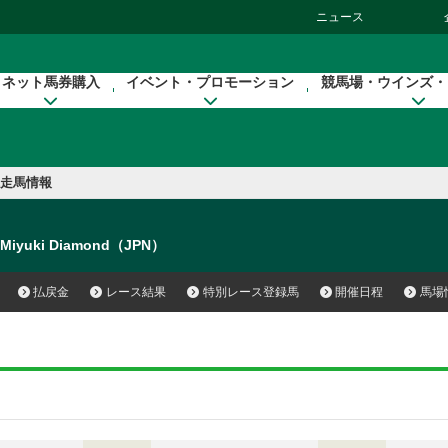
ニュース
ネット馬券購入
イベント・プロモーション
競馬場・ウインズ・
走馬情報
Miyuki Diamond（JPN）
払戻金
レース結果
特別レース登録馬
開催日程
馬場