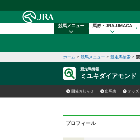
本文へ移動する
競馬メニュー
馬券・JRA-UMACA
ホーム
>
競馬メニュー
>
競走馬検索
>
競
競走馬情報
ミユキダイアモンド
開催お知らせ
出馬表
オッズ
プロフィール