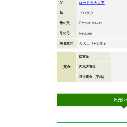
父
ロードカナロア
母
プロラタ
母の父
Empire Maker
母の母
Relaxed
馬名意味
人名より+金剛石
総賞金
賞金
内地方賞金
収得賞金（平地）
出走レ