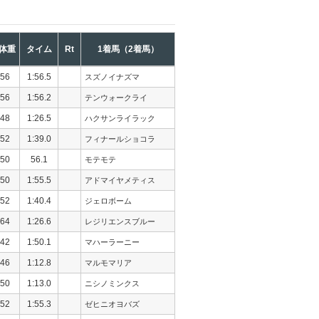
体重
タイム
Rt
1着馬（2着馬）
56
1:56.5
スズノイナズマ
56
1:56.2
テンウォークライ
48
1:26.5
ハクサンライラック
52
1:39.0
フィナールショコラ
50
56.1
モテモテ
50
1:55.5
アドマイヤメティス
52
1:40.4
ジェロボーム
64
1:26.6
レジリエンスブルー
42
1:50.1
マハーラーニー
46
1:12.8
マルモマリア
50
1:13.0
ニシノミンクス
52
1:55.3
ゼヒニオヨバズ