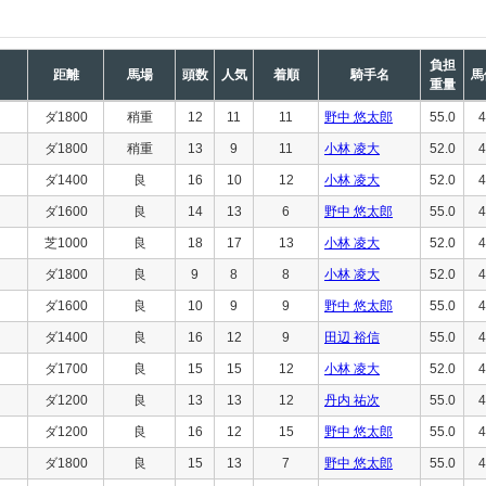
負担
距離
馬場
頭数
人気
着順
騎手名
馬
重量
ダ1800
稍重
12
11
11
野中 悠太郎
55.0
4
ダ1800
稍重
13
9
11
小林 凌大
52.0
4
ダ1400
良
16
10
12
小林 凌大
52.0
4
ダ1600
良
14
13
6
野中 悠太郎
55.0
4
芝1000
良
18
17
13
小林 凌大
52.0
4
ダ1800
良
9
8
8
小林 凌大
52.0
4
ダ1600
良
10
9
9
野中 悠太郎
55.0
4
ダ1400
良
16
12
9
田辺 裕信
55.0
4
ダ1700
良
15
15
12
小林 凌大
52.0
4
ダ1200
良
13
13
12
丹内 祐次
55.0
4
ダ1200
良
16
12
15
野中 悠太郎
55.0
4
ダ1800
良
15
13
7
野中 悠太郎
55.0
4