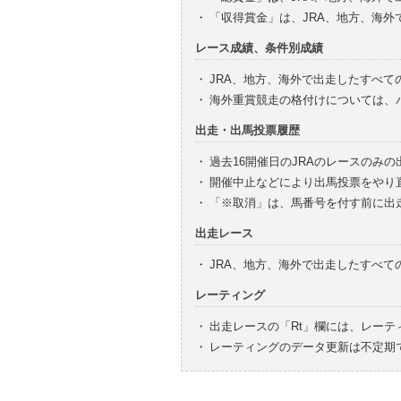
・
「収得賞金」は、JRA、地方、海
レース成績、条件別成績
・
JRA、地方、海外で出走したすべて
・
海外重賞競走の格付けについては、
出走・出馬投票履歴
・
過去16開催日のJRAのレースのみ
・
開催中止などにより出馬投票をやり
・
「※取消」は、馬番号を付す前に出
出走レース
・
JRA、地方、海外で出走したすべ
レーティング
・
出走レースの「Rt」欄には、レーテ
・
レーティングのデータ更新は不定期