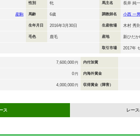
性別
牝
馬主名
長井 純
産駒
馬齢
6歳
調教師名
小西 一
生年月日
2016年3月30日
生産牧場
木村 秀
毛色
鹿毛
産地
新ひだか
取引市場
2017年
7,600,000
内付加賞
円
0
内海外賞金
円
4,000,000
収得賞金（障害）
円
ース
レース