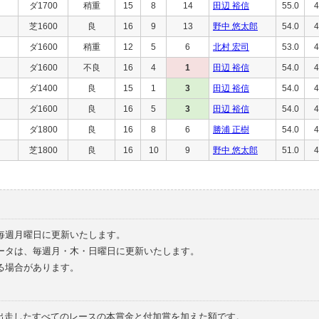
ダ1700
稍重
15
8
14
田辺 裕信
55.0
4
芝1600
良
16
9
13
野中 悠太郎
54.0
4
ダ1600
稍重
12
5
6
北村 宏司
53.0
4
ダ1600
不良
16
4
1
田辺 裕信
54.0
4
ダ1400
良
15
1
3
田辺 裕信
54.0
4
ダ1600
良
16
5
3
田辺 裕信
54.0
4
ダ1800
良
16
8
6
勝浦 正樹
54.0
4
芝1800
良
16
10
9
野中 悠太郎
51.0
4
毎週月曜日に更新いたします。
ータは、毎週月・木・日曜日に更新いたします。
る場合があります。
で出走したすべてのレースの本賞金と付加賞を加えた額です。