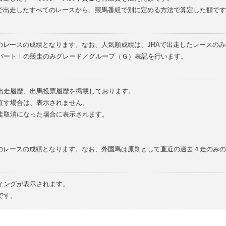
外で出走したすべてのレースから、競馬番組で別に定める方法で算定した額です
のレースの成績となります。なお、人気順成績は、JRAで出走したレースの
パートⅠの競走のみグレード／グループ（Ｇ）表記を行います。
の出走履歴、出馬投票履歴を掲載しております。
直す場合は、表示されません。
走取消になった場合に表示されます。
てのレースの成績となります。なお、外国馬は原則として直近の過去４走のみ
ィングが表示されます。
です。