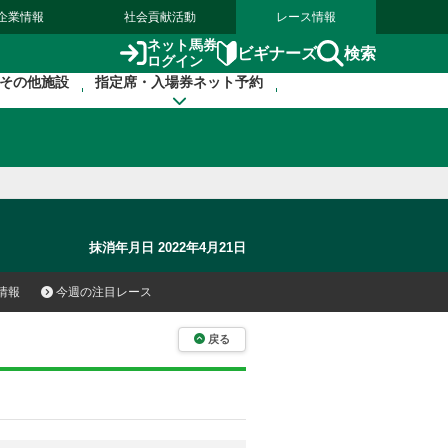
企業情報
社会貢献活動
レース情報
ネット馬券
検索
ビギナーズ
ログイン
その他施設
指定席・入場券ネット予約
抹消年月日 2022年4月21日
情報
今週の注目レース
戻る