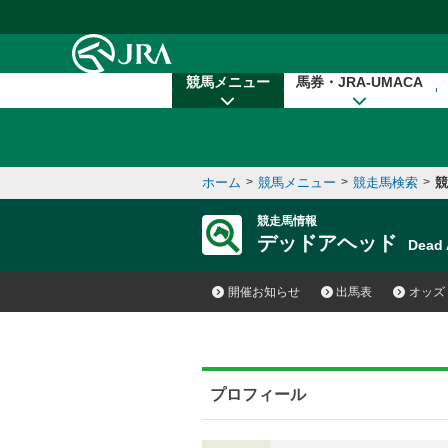
本文へ移動する
競馬メニュー
馬券・JRA-UMACA
ホーム
>
競馬メニュー
>
競走馬検索
>
競
競走馬情報
デッドアヘッド
Dead
開催お知らせ
出馬表
オッズ
プロフィール