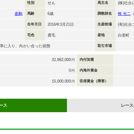
性別
せん
馬主名
(株)社
産駒
馬齢
6歳
調教師名
牧 光二
生年月日
2016年3月21日
生産牧場
(有)社
毛色
鹿毛
産地
白老町
準に入り、向かい合った状態
取引市場
32,982,000
内付加賞
円
0
内海外賞金
円
15,000,000
収得賞金（障害）
円
ース
レース