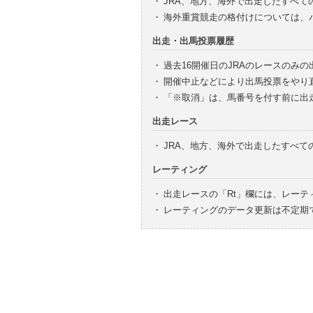
・
JRA、地方、海外で出走したすべて
・
海外重賞競走の格付けについては、
出走・出馬投票履歴
・
過去16開催日のJRAのレースのみ
・
開催中止などにより出馬投票をやり
・
「※取消」は、馬番号を付す前に出
出走レース
・
JRA、地方、海外で出走したすべ
レーティング
・
出走レースの「Rt」欄には、レーテ
・
レーティングのデータ更新は不定期