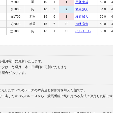
ダ1800
重
10
1
1
団野 大成
52.0
4
ダ1800
良
10
3
2
杉原 誠人
54.0
4
ダ1700
稍重
15
6
1
杉原 誠人
56.0
4
芝2000
稍重
15
6
10
木幡 育也
53.0
4
芝1800
良
16
1
13
C.ルメール
56.0
4
毎週月曜日に更新いたします。
ータは、毎週月・木・日曜日に更新いたします。
る場合があります。
で出走したすべてのレースの本賞金と付加賞を加えた額です。
外で出走したすべてのレースから、競馬番組で別に定める方法で算定した額です