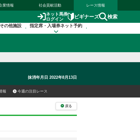
企業情報
社会貢献活動
レース情報
ネット馬券
検索
ビギナーズ
ログイン
その他施設
指定席・入場券ネット予約
抹消年月日 2022年8月13日
情報
今週の注目レース
戻る