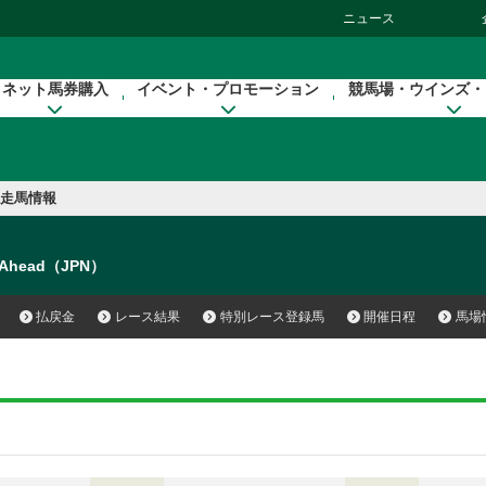
ニュース
ネット馬券購入
イベント・プロモーション
競馬場・ウインズ・
走馬情報
 Ahead（JPN）
払戻金
レース結果
特別レース登録馬
開催日程
馬場