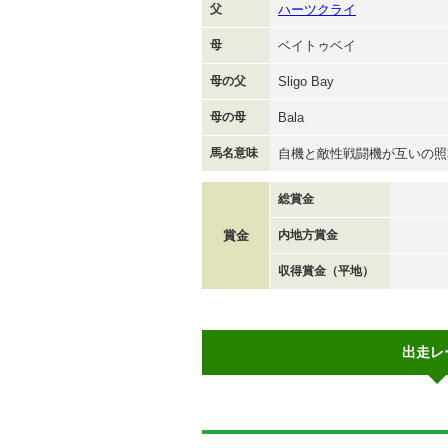
父
ハーツクライ
母
ベイトゥベイ
母の父
Sligo Bay
母の母
Bala
馬名意味
自機と敵性戦闘機が互いの照
総賞金
賞金
内地方賞金
収得賞金（平地）
出走レ