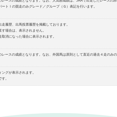
のレースの成績となります。なお、人気順成績は、JRAで出走したレースの
パートⅠの競走のみグレード／グループ（Ｇ）表記を行います。
の出走履歴、出馬投票履歴を掲載しております。
直す場合は、表示されません。
走取消になった場合に表示されます。
てのレースの成績となります。なお、外国馬は原則として直近の過去４走のみ
ィングが表示されます。
です。