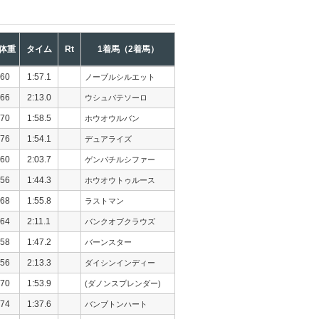
体重
タイム
Rt
1着馬（2着馬）
60
1:57.1
ノーブルシルエット
66
2:13.0
ウシュバテソーロ
70
1:58.5
ホウオウルバン
76
1:54.1
デュアライズ
60
2:03.7
ゲンパチルシファー
56
1:44.3
ホウオウトゥルース
68
1:55.8
ラストマン
64
2:11.1
バンクオブクラウズ
58
1:47.2
バーンスター
56
2:13.3
ダイシンインディー
70
1:53.9
(ダノンスプレンダー)
74
1:37.6
バンブトンハート