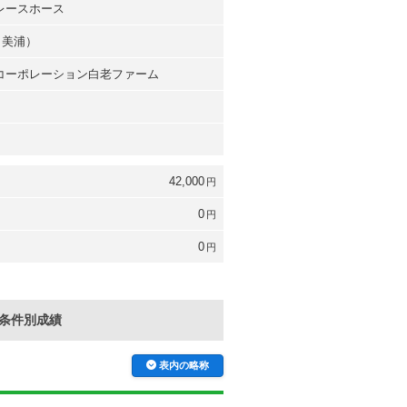
台レースホース
（美浦）
台コーポレーション白老ファーム
42,000
円
0
円
0
円
条件別成績
表内の略称