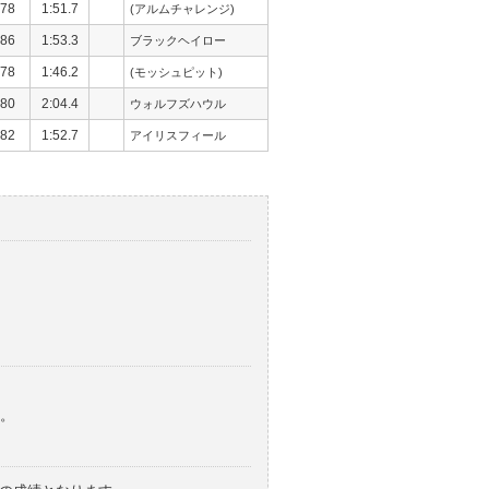
78
1:51.7
(アルムチャレンジ)
86
1:53.3
ブラックヘイロー
78
1:46.2
(モッシュピット)
80
2:04.4
ウォルフズハウル
82
1:52.7
アイリスフィール
。