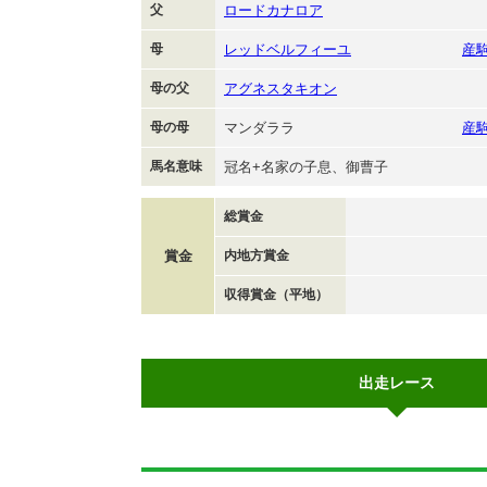
父
ロードカナロア
母
レッドベルフィーユ
産
母の父
アグネスタキオン
母の母
マンダララ
産
馬名意味
冠名+名家の子息、御曹子
総賞金
賞金
内地方賞金
収得賞金（平地）
出走レース