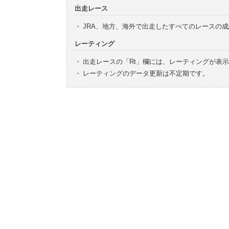
出走レース
・
JRA、地方、海外で出走したすべてのレースの
レーティング
・
出走レースの「Rt」欄には、レーティングが表
・
レーティングのデータ更新は不定期です。