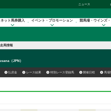
ニュース
ネット馬券購入
イベント・プロモーション
競馬場・ウインズ・
走馬情報
ossana（JPN）
払戻金
レース結果
特別レース登録馬
開催日程
馬場