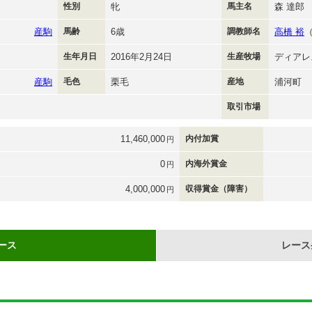
性別
牝
馬主名
森 達郎
産駒
馬齢
6歳
調教師名
高橋 裕
生年月日
2016年2月24日
生産牧場
ディアレ
産駒
毛色
栗毛
産地
浦河町
取引市場
11,460,000
内付加賞
円
0
内海外賞金
円
4,000,000
収得賞金（障害）
円
ース
レース