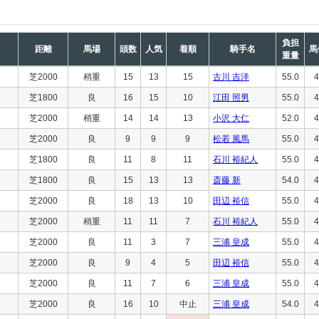
負担
距離
馬場
頭数
人気
着順
騎手名
馬
重量
芝2000
稍重
15
13
15
古川 吉洋
55.0
4
芝1800
良
16
15
10
江田 照男
55.0
4
芝2000
稍重
14
14
13
小沢 大仁
52.0
4
芝2000
良
9
9
9
松若 風馬
55.0
4
芝1800
良
11
8
11
石川 裕紀人
55.0
4
芝1800
良
15
13
13
斎藤 新
54.0
4
芝2000
良
18
13
10
田辺 裕信
55.0
4
芝2000
稍重
11
11
7
石川 裕紀人
55.0
4
芝2000
良
11
3
7
三浦 皇成
55.0
4
芝2000
良
9
4
5
田辺 裕信
55.0
4
芝2000
良
11
7
6
三浦 皇成
55.0
4
芝2000
良
16
10
中止
三浦 皇成
54.0
4