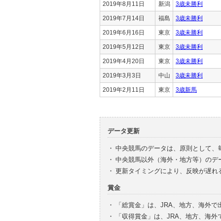
2019年8月11日
新潟
3歳未勝利
2019年7月14日
福島
3歳未勝利
2019年6月16日
東京
3歳未勝利
2019年5月12日
東京
3歳未勝利
2019年4月20日
東京
3歳未勝利
2019年3月3日
中山
3歳未勝利
2019年2月11日
東京
3歳新馬
データ更新
・
中央競馬のデータは、原則として、
・
中央競馬以外（海外・地方等）のデ
・
更新タイミングにより、反映が遅れ
賞金
・
「総賞金」は、JRA、地方、海外
・
「収得賞金」は、JRA、地方、海