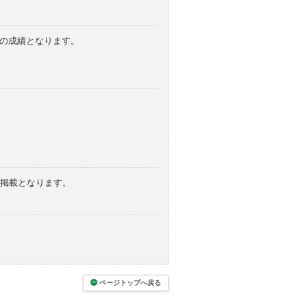
みの成績となります。
の掲載となります。
ページトップへ戻る