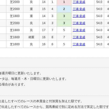
芝2000
良
14
1
1
三浦 皇成
54.0
4
芝2000
重
15
4
2
三浦 皇成
54.0
4
芝1800
重
14
3
3
三浦 皇成
54.0
4
芝2000
良
14
3
3
三浦 皇成
54.0
4
芝1800
良
17
7
5
三浦 皇成
54.0
4
芝1600
稍重
16
8
7
三浦 皇成
54.0
4
芝1600
良
16
6
5
三浦 皇成
54.0
4
毎週月曜日に更新いたします。
ータは、毎週月・木・日曜日に更新いたします。
る場合があります。
で出走したすべてのレースの本賞金と付加賞を加えた額です。
外で出走したすべてのレースから、競馬番組で別に定める方法で算定した額です