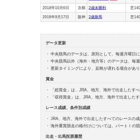
2018年10月6日
京都
2歳未勝利
芝14
2018年9月17日
阪神
2歳新馬
芝14
データ更新
・
中央競馬のデータは、原則として、毎週月曜日に
・
中央競馬以外（海外・地方等）のデータは、毎週
・
更新タイミングにより、反映が遅れる場合があり
賞金
・
「総賞金」は、JRA、地方、海外で出走したす
・
「収得賞金」は、JRA、地方、海外で出走した
レース成績、条件別成績
・
JRA、地方、海外で出走したすべてのレースの
・
海外重賞競走の格付けについては、パートⅠの競
出走・出馬投票履歴