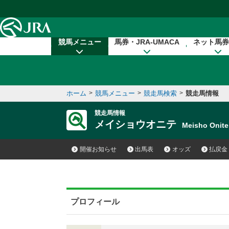
本文へ移動する
競馬メニュー
馬券・JRA-UMACA
ネット馬券
ホーム
>
競馬メニュー
>
競走馬検索
>
競走馬情報
競走馬情報
メイショウオニテ
Meisho Oni
開催お知らせ
出馬表
オッズ
払戻金
プロフィール