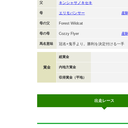
父
キンシャサノキセキ
母
エリモパンサー
産
母の父
Forest Wildcat
母の母
Cozzy Flyer
産
馬名意味
冠名+鬼手より。勝利を決定付ける一手
総賞金
賞金
内地方賞金
収得賞金（平地）
出走レース