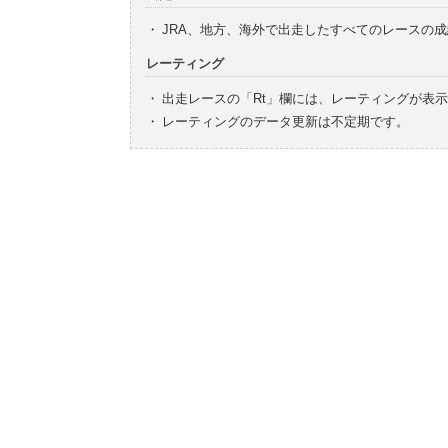
・
JRA、地方、海外で出走したすべてのレースの
レーティング
・
出走レースの「Rt」欄には、レーティングが表
・
レーティングのデータ更新は不定期です。