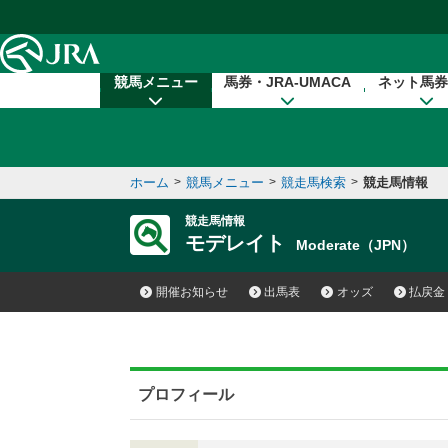
本文へ移動する
競馬メニュー
馬券・JRA-UMACA
ネット馬券
ホーム
>
競馬メニュー
>
競走馬検索
>
競走馬情報
競走馬情報
モデレイト
Moderate（JPN）
開催お知らせ
出馬表
オッズ
払戻金
プロフィール