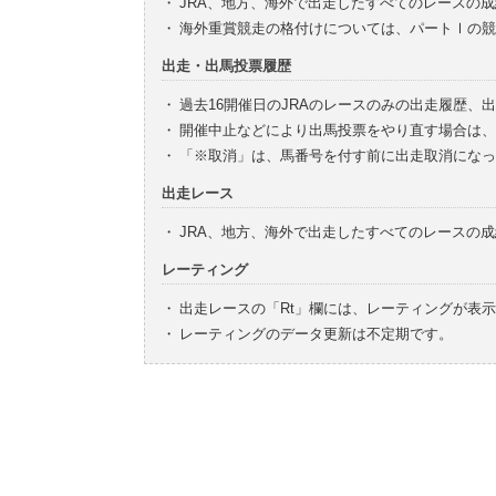
・
JRA、地方、海外で出走したすべてのレースの
・
海外重賞競走の格付けについては、パートⅠの競
出走・出馬投票履歴
・
過去16開催日のJRAのレースのみの出走履歴、
・
開催中止などにより出馬投票をやり直す場合は、
・
「※取消」は、馬番号を付す前に出走取消になっ
出走レース
・
JRA、地方、海外で出走したすべてのレースの
レーティング
・
出走レースの「Rt」欄には、レーティングが表
・
レーティングのデータ更新は不定期です。