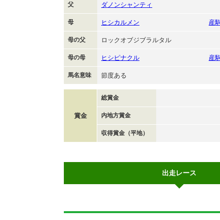
父
ダノンシャンティ
母
ヒシカルメン
産
母の父
ロックオブジブラルタル
母の母
ヒシピナクル
産
馬名意味
節度ある
総賞金
賞金
内地方賞金
収得賞金（平地）
出走レース