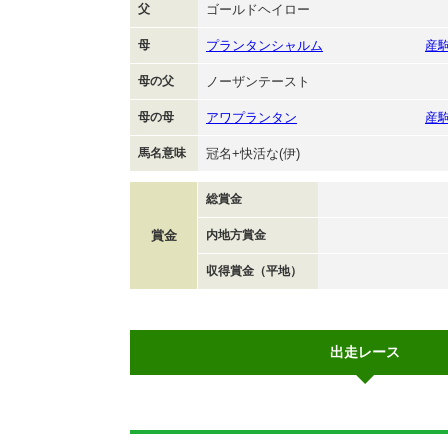
父
ゴールドヘイロー
母
プランタンシャルム
産
母の父
ノーザンテースト
母の母
アワプランタン
産
馬名意味
冠名+快活な(伊)
総賞金
賞金
内地方賞金
収得賞金（平地）
出走レース