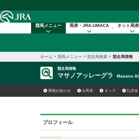
本文へ移動する
競馬メニュー
馬券・JRA-UMACA
ネット馬券
ホーム
>
競馬メニュー
>
競走馬検索
>
競走馬情報
競走馬情報
マサノアッレーグラ
Masano A
開催お知らせ
出馬表
オッズ
払戻金
プロフィール