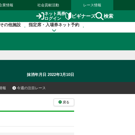
企業情報
社会貢献活動
レース情報
ネット馬券
検索
ビギナーズ
ログイン
その他施設
指定席・入場券ネット予約
抹消年月日 2022年3月10日
情報
今週の注目レース
戻る