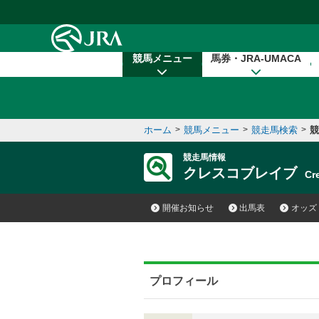
本文へ移動する
競馬メニュー
馬券・JRA-UMACA
ホーム
>
競馬メニュー
>
競走馬検索
>
競
競走馬情報
クレスコブレイブ
Cr
開催お知らせ
出馬表
オッズ
プロフィール