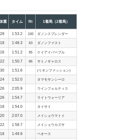
体重
タイム
Rt
1着馬（2着馬）
28
1:53.2
100
ダノンスプレンダー
18
1:48.3
63
ダノンファスト
16
1:51.2
95
ケイアイパープル
22
1:50.7
86
サトノギャロス
30
1:51.6
(リネンファッション)
24
1:52.0
タマモサンシーロ
26
2:05.9
ウインフォルティス
26
1:54.7
ライトウォーリア
18
1:54.0
タイサイ
20
2:07.0
メイショウマトイ
22
1:58.7
メイショウカズサ
18
1:49.9
ペオース