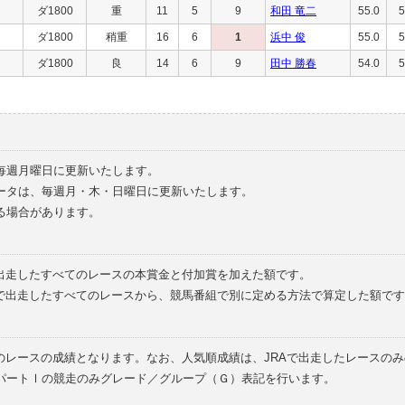
ダ1800
重
11
5
9
和田 竜二
55.0
5
ダ1800
稍重
16
6
1
浜中 俊
55.0
5
ダ1800
良
14
6
9
田中 勝春
54.0
5
毎週月曜日に更新いたします。
ータは、毎週月・木・日曜日に更新いたします。
る場合があります。
で出走したすべてのレースの本賞金と付加賞を加えた額です。
外で出走したすべてのレースから、競馬番組で別に定める方法で算定した額です
のレースの成績となります。なお、人気順成績は、JRAで出走したレースの
パートⅠの競走のみグレード／グループ（Ｇ）表記を行います。