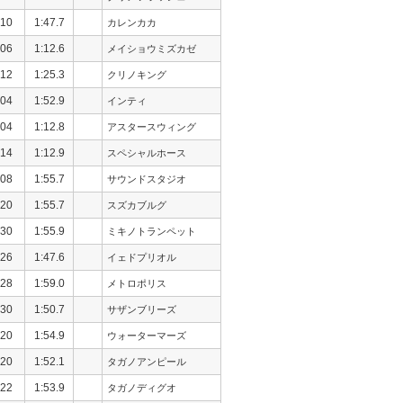
10
1:47.7
カレンカカ
06
1:12.6
メイショウミズカゼ
12
1:25.3
クリノキング
04
1:52.9
インティ
04
1:12.8
アスタースウィング
14
1:12.9
スペシャルホース
08
1:55.7
サウンドスタジオ
20
1:55.7
スズカブルグ
30
1:55.9
ミキノトランペット
26
1:47.6
イェドプリオル
28
1:59.0
メトロポリス
30
1:50.7
サザンブリーズ
20
1:54.9
ウォーターマーズ
20
1:52.1
タガノアンピール
22
1:53.9
タガノディグオ