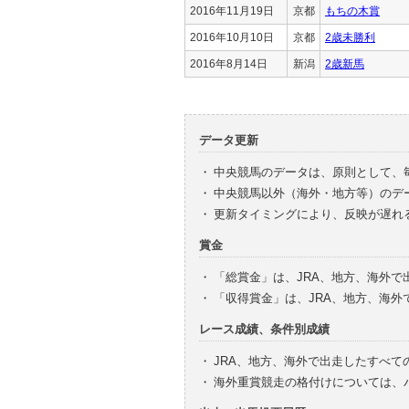
2016年11月19日
京都
もちの木賞
2016年10月10日
京都
2歳未勝利
2016年8月14日
新潟
2歳新馬
データ更新
・
中央競馬のデータは、原則として、
・
中央競馬以外（海外・地方等）のデ
・
更新タイミングにより、反映が遅れ
賞金
・
「総賞金」は、JRA、地方、海外
・
「収得賞金」は、JRA、地方、海
レース成績、条件別成績
・
JRA、地方、海外で出走したすべて
・
海外重賞競走の格付けについては、