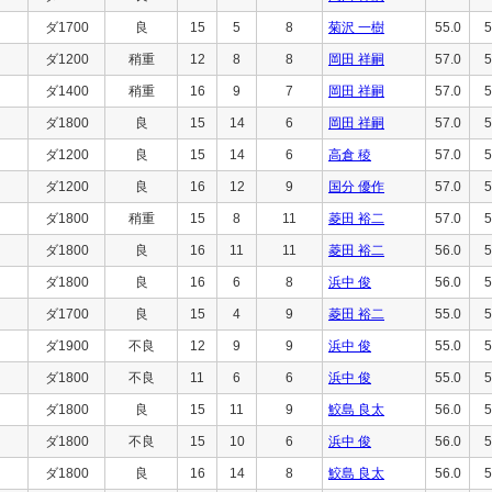
ダ1700
良
15
5
8
菊沢 一樹
55.0
5
ダ1200
稍重
12
8
8
岡田 祥嗣
57.0
5
ダ1400
稍重
16
9
7
岡田 祥嗣
57.0
5
ダ1800
良
15
14
6
岡田 祥嗣
57.0
5
ダ1200
良
15
14
6
高倉 稜
57.0
5
ダ1200
良
16
12
9
国分 優作
57.0
5
ダ1800
稍重
15
8
11
菱田 裕二
57.0
5
ダ1800
良
16
11
11
菱田 裕二
56.0
5
ダ1800
良
16
6
8
浜中 俊
56.0
5
ダ1700
良
15
4
9
菱田 裕二
55.0
5
ダ1900
不良
12
9
9
浜中 俊
55.0
5
ダ1800
不良
11
6
6
浜中 俊
55.0
5
ダ1800
良
15
11
9
鮫島 良太
56.0
5
ダ1800
不良
15
10
6
浜中 俊
56.0
5
ダ1800
良
16
14
8
鮫島 良太
56.0
5