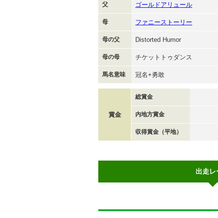
父
ゴールドアリュール
母
ファニーストーリー
母の父
Distorted Humor
母の母
チケットトゥダンス
馬名意味
冠名+勇敢
総賞金
賞金
内地方賞金
収得賞金（平地）
出走レ