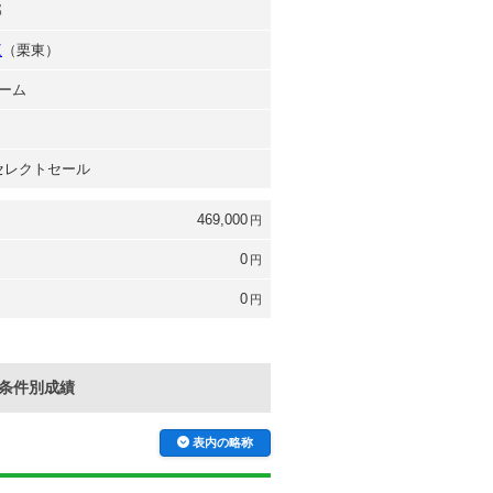
郎
三
（栗東）
ーム
 セレクトセール
469,000
円
0
円
0
円
条件別成績
表内の略称