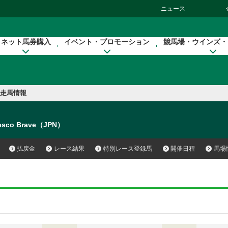
ニュース
ネット馬券購入
イベント・プロモーション
競馬場・ウインズ・
走馬情報
esco Brave（JPN）
払戻金
レース結果
特別レース登録馬
開催日程
馬場