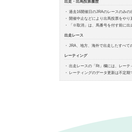
出走・出馬投票履歴
・
過去16開催日のJRAのレースのみ
・
開催中止などにより出馬投票をやり
・
「※取消」は、馬番号を付す前に出
出走レース
・
JRA、地方、海外で出走したすべ
レーティング
・
出走レースの「Rt」欄には、レーテ
・
レーティングのデータ更新は不定期