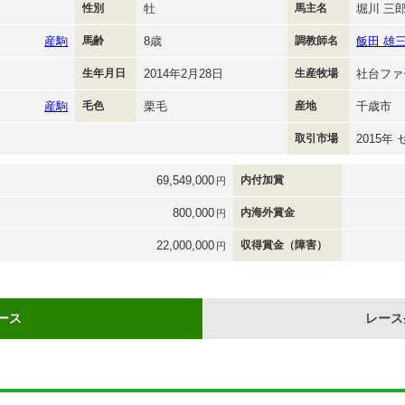
性別
牡
馬主名
堀川 三
産駒
馬齢
8歳
調教師名
飯田 雄
生年月日
2014年2月28日
生産牧場
社台ファ
産駒
毛色
栗毛
産地
千歳市
取引市場
2015年
69,549,000
内付加賞
円
800,000
内海外賞金
円
22,000,000
収得賞金（障害）
円
ース
レース