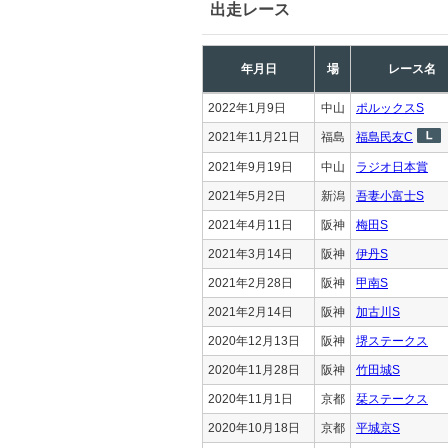
出走レース
年月日
場
レース名
2022年1月9日
中山
ポルックスS
2021年11月21日
福島
福島民友C
2021年9月19日
中山
ラジオ日本賞
2021年5月2日
新潟
吾妻小富士S
2021年4月11日
阪神
梅田S
2021年3月14日
阪神
伊丹S
2021年2月28日
阪神
甲南S
2021年2月14日
阪神
加古川S
2020年12月13日
阪神
堺ステークス
2020年11月28日
阪神
竹田城S
2020年11月1日
京都
栞ステークス
2020年10月18日
京都
平城京S