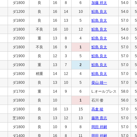
ダ1800
良
16
8
6
加藤 祥太
54.0
5
ダ1200
良
16
14
10
鮫島 良太
54.0
5
ダ1800
良
16
13
5
鮫島 良太
57.0
5
ダ1800
不良
16
10
12
鮫島 良太
54.0
5
ダ2000
重
13
8
4
鮫島 良太
54.0
5
ダ1800
不良
16
9
1
鮫島 良太
57.0
5
ダ1900
良
12
3
5
鮫島 良太
57.0
5
ダ1900
重
13
7
2
鮫島 良太
57.0
5
ダ1800
稍重
14
12
4
鮫島 良太
57.0
5
ダ1800
良
13
10
5
柴山 雄一
57.0
5
ダ1700
重
14
9
6
L.オールプレス
58.0
5
ダ1800
良
10
1
石川 倭
56.0
5
ダ1800
良
16
13
15
高倉 稜
57.0
5
芝1800
良
13
12
13
藤懸 貴志
57.0
5
ダ1800
良
10
9
8
岡田 祥嗣
57.0
5
ダ1400
良
16
8
11
岡田 祥嗣
57.0
5