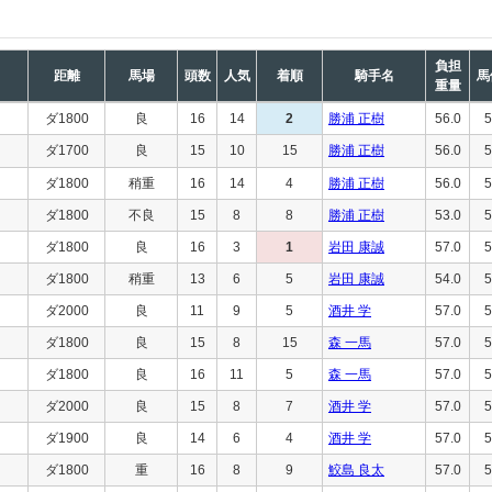
負担
距離
馬場
頭数
人気
着順
騎手名
馬
重量
ダ1800
良
16
14
2
勝浦 正樹
56.0
5
ダ1700
良
15
10
15
勝浦 正樹
56.0
5
ダ1800
稍重
16
14
4
勝浦 正樹
56.0
5
ダ1800
不良
15
8
8
勝浦 正樹
53.0
5
ダ1800
良
16
3
1
岩田 康誠
57.0
5
ダ1800
稍重
13
6
5
岩田 康誠
54.0
5
ダ2000
良
11
9
5
酒井 学
57.0
5
ダ1800
良
15
8
15
森 一馬
57.0
5
ダ1800
良
16
11
5
森 一馬
57.0
5
ダ2000
良
15
8
7
酒井 学
57.0
5
ダ1900
良
14
6
4
酒井 学
57.0
5
ダ1800
重
16
8
9
鮫島 良太
57.0
5