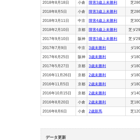
2018年8月18日
小倉
障害3歳上未勝利
芝28
2018年8月5日
小倉
障害3歳上未勝利
芝28
2018年3月11日
中京
障害4歳上未勝利
芝30
2018年2月10日
京都
障害4歳上未勝利
芝ダ29
2017年9月10日
阪神
障害3歳上未勝利
芝ダ29
2017年7月9日
中京
3歳未勝利
ダ19
2017年6月25日
阪神
3歳未勝利
ダ18
2017年5月27日
京都
3歳未勝利
ダ18
2016年11月26日
京都
2歳未勝利
ダ18
2016年11月5日
京都
2歳未勝利
ダ18
2016年10月15日
京都
2歳未勝利
ダ14
2016年8月20日
小倉
2歳未勝利
芝18
2016年8月6日
小倉
2歳新馬
芝12
データ更新