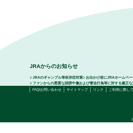
JRAからのお知らせ
JRAのギャンブル等依存症対策
お出かけ前にJRAホームペ
ファンからの悪質な誹謗中傷および脅迫行為等に対する厳正な
FAQ/お問い合わせ
サイトマップ
リンク
ご利用に際し