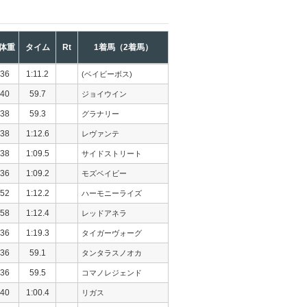
体重
タイム
Rt
1着馬（2着馬）
36
1:11.2
(ベイビーボス)
40
59.7
ジョイウイン
38
59.3
グラナリー
38
1:12.6
レヴァンテ
38
1:09.5
サイドストリート
36
1:09.2
モズベイビー
52
1:12.2
ハーモニーライズ
58
1:12.4
レッドアネラ
36
1:19.3
タイガーヴォーグ
36
59.1
タンタラスノオカ
36
59.5
コマノレジェンド
40
1:00.4
リガス