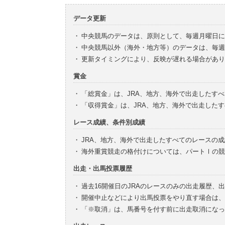
データ更新
・
中央競馬のデータは、原則として、毎週月曜日に
・
中央競馬以外（海外・地方等）のデータは、毎週
・
更新タイミングにより、反映が遅れる場合があり
賞金
・
「総賞金」は、JRA、地方、海外で出走したす
・
「収得賞金」は、JRA、地方、海外で出走した
レース成績、条件別成績
・
JRA、地方、海外で出走したすべてのレースの
・
海外重賞競走の格付けについては、パートⅠの競
出走・出馬投票履歴
・
過去16開催日のJRAのレースのみの出走履歴、
・
開催中止などにより出馬投票をやり直す場合は、
・
「※取消」は、馬番号を付す前に出走取消になっ