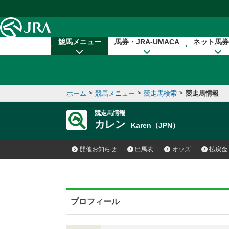
本文へ移動する
競馬メニュー
馬券・JRA-UMACA
ネット馬券
ホーム
>
競馬メニュー
>
競走馬検索
>
競走馬情報
競走馬情報
カレン
Karen（JPN）
開催お知らせ
出馬表
オッズ
払戻金
プロフィール