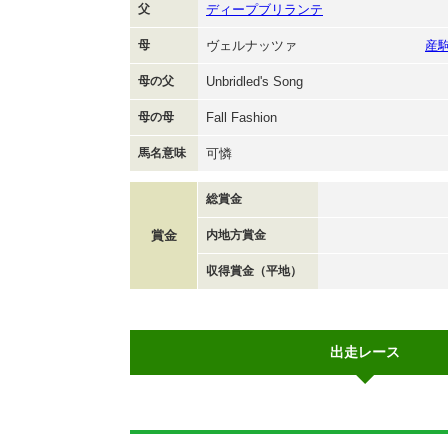
父
ディープブリランテ
母
ヴェルナッツァ
産
母の父
Unbridled's Song
母の母
Fall Fashion
馬名意味
可憐
総賞金
賞金
内地方賞金
収得賞金（平地）
出走レース