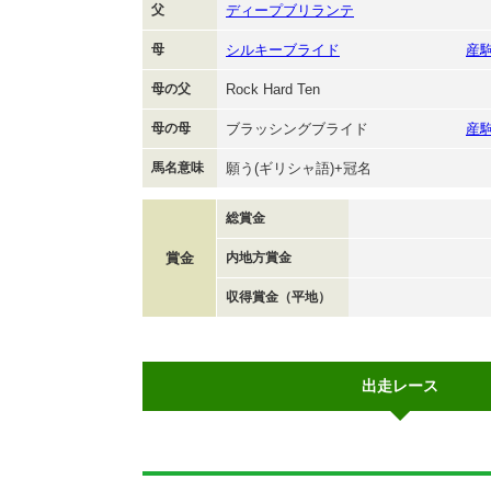
父
ディープブリランテ
母
シルキーブライド
産
母の父
Rock Hard Ten
母の母
ブラッシングブライド
産
馬名意味
願う(ギリシャ語)+冠名
総賞金
賞金
内地方賞金
収得賞金（平地）
出走レース