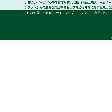
JRAのギャンブル等依存症対策
お出かけ前にJRAホームペ
ファンからの悪質な誹謗中傷および脅迫行為等に対する厳正な
FAQ/お問い合わせ
サイトマップ
リンク
ご利用に際し