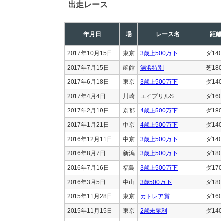
出走レース
年月日
場
レース名
距
2017年10月15日
東京
3歳上500万下
ダ14
2017年7月15日
函館
湯浜特別
芝18
2017年6月18日
東京
3歳上500万下
ダ14
2017年4月4日
川崎
エイプリルS
ダ16
2017年2月19日
京都
4歳上500万下
ダ18
2017年1月21日
中京
4歳上500万下
ダ14
2016年12月11日
中京
3歳上500万下
ダ14
2016年8月7日
新潟
3歳上500万下
ダ18
2016年7月16日
福島
3歳上500万下
ダ17
2016年3月5日
中山
3歳500万下
ダ18
2015年11月28日
東京
カトレア賞
ダ16
2015年11月15日
東京
2歳未勝利
ダ14