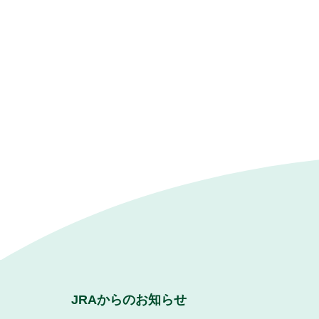
JRAからのお知らせ