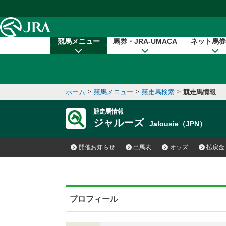
本文へ移動する
競馬メニュー
馬券・JRA-UMACA
ネット馬券
ホーム
>
競馬メニュー
>
競走馬検索
>
競走馬情報
競走馬情報
ジャルーズ
Jalousie（JPN）
開催お知らせ
出馬表
オッズ
払戻金
プロフィール