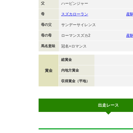
父
ハービンジャー
母
スズカローラン
産
母の父
サンデーサイレンス
母の母
ローマンスズカ2
産
馬名意味
冠名+ロマンス
総賞金
賞金
内地方賞金
収得賞金（平地）
出走レース