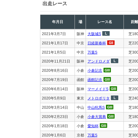
出走レース
年月日
場
レース名
距
2021年3月7日
阪神
大阪城S
芝18
2021年1月17日
中京
日経新春杯
芝22
2021年1月5日
中京
万葉S
芝30
2020年11月21日
阪神
アンドロメダ
芝20
2020年8月16日
小倉
小倉記念
芝20
2020年7月19日
函館
函館記念
芝20
2020年6月14日
阪神
マーメイドS
芝20
2020年5月9日
東京
メトロポリタ
芝24
2020年3月14日
中山
中山牝馬S
芝18
2020年2月23日
小倉
小倉大賞典
芝18
2020年1月18日
小倉
愛知杯
芝20
2020年1月6日
京都
万葉S
芝30