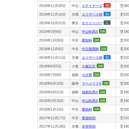
2019年11月30日
中山
ステイヤーズ
芝36
2019年11月10日
京都
エリザベス杯
芝22
2019年10月21日
東京
オクトーバー
芝20
2019年3月9日
中山
中山牝馬S
芝18
2019年1月26日
中京
愛知杯
芝20
2018年12月8日
中京
中日新聞杯
芝20
2018年11月11日
京都
エリザベス杯
芝22
2018年8月5日
小倉
小倉記念
芝20
2018年7月8日
福島
七夕賞
芝20
2018年6月10日
阪神
マーメイドS
芝20
2018年4月21日
福島
福島牝馬S
芝18
2018年3月10日
中山
中山牝馬S
芝18
2018年1月13日
中京
愛知杯
芝20
2017年12月17日
中京
尾張特別
芝22
2017年11月19日
京都
衣笠特別
芝18