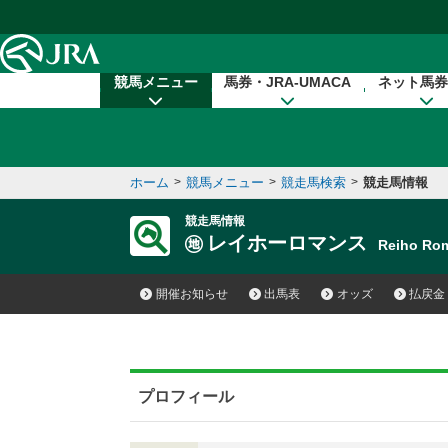
本文へ移動する
競馬メニュー
馬券・JRA-UMACA
ネット馬券
ホーム
>
競馬メニュー
>
競走馬検索
>
競走馬情報
競走馬情報
レイホーロマンス
Reiho R
開催お知らせ
出馬表
オッズ
払戻金
プロフィール