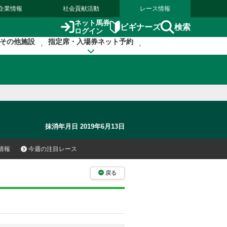
企業情報
社会貢献活動
レース情報
ネット馬券
検索
ビギナーズ
ログイン
その他施設
指定席・入場券ネット予約
抹消年月日 2019年6月13日
情報
今週の注目レース
戻る