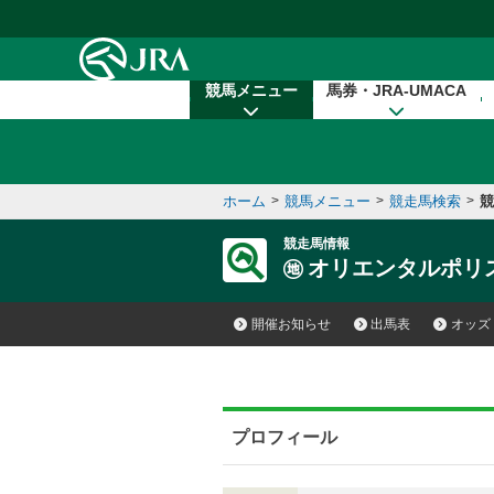
本文へ移動する
競馬メニュー
馬券・JRA-UMACA
ホーム
>
競馬メニュー
>
競走馬検索
>
競
競走馬情報
オリエンタルポリ
開催お知らせ
出馬表
オッズ
プロフィール