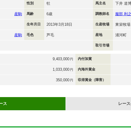
性別
牡
馬主名
下井 道
産駒
馬齢
6歳
調教師名
服部 利
生年月日
2013年3月18日
生産牧場
東栄牧場
産駒
毛色
芦毛
産地
浦河町
取引市場
9,403,000
内付加賞
円
1,033,000
内海外賞金
円
350,000
収得賞金（障害）
円
ース
レース