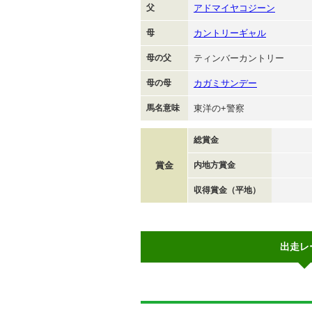
父
アドマイヤコジーン
母
カントリーギャル
母の父
ティンバーカントリー
母の母
カガミサンデー
馬名意味
東洋の+警察
総賞金
賞金
内地方賞金
収得賞金（平地）
出走レ