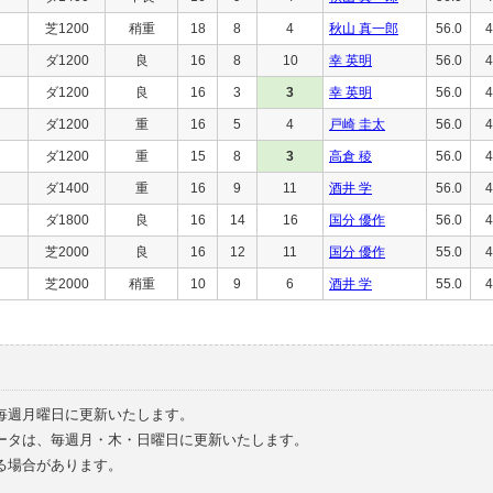
芝1200
稍重
18
8
4
秋山 真一郎
56.0
4
ダ1200
良
16
8
10
幸 英明
56.0
4
ダ1200
良
16
3
3
幸 英明
56.0
4
ダ1200
重
16
5
4
戸崎 圭太
56.0
4
ダ1200
重
15
8
3
高倉 稜
56.0
4
ダ1400
重
16
9
11
酒井 学
56.0
4
ダ1800
良
16
14
16
国分 優作
56.0
4
芝2000
良
16
12
11
国分 優作
55.0
4
芝2000
稍重
10
9
6
酒井 学
55.0
4
毎週月曜日に更新いたします。
ータは、毎週月・木・日曜日に更新いたします。
る場合があります。