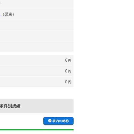
博
之
（栗東）
0
円
0
円
0
円
条件別成績
表内の略称