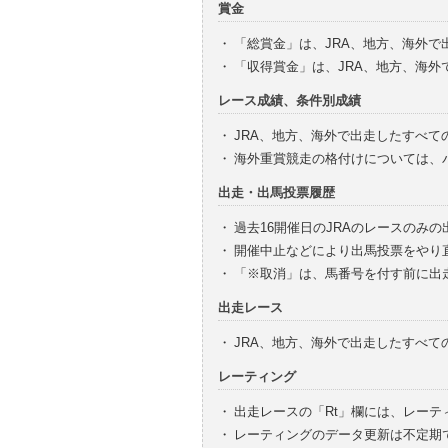
賞金
・
「総賞金」は、JRA、地方、海外
・
「収得賞金」は、JRA、地方、海
レース成績、条件別成績
・
JRA、地方、海外で出走したすべて
・
海外重賞競走の格付けについては、
出走・出馬投票履歴
・
過去16開催日のJRAのレースのみ
・
開催中止などにより出馬投票をやり
・
「※取消」は、馬番号を付す前に出
出走レース
・
JRA、地方、海外で出走したすべ
レーティング
・
出走レースの「Rt」欄には、レーテ
・
レーティングのデータ更新は不定期