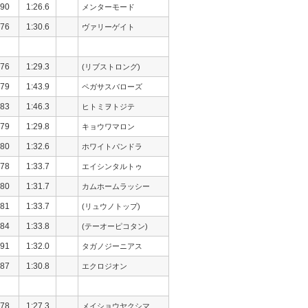
90
1:26.6
メンターモード
76
1:30.6
ヴァリーゲイト
76
1:29.3
(リブストロング)
79
1:43.9
ペガサスバローズ
83
1:46.3
ヒトミヲトジテ
79
1:29.8
キョウワマロン
80
1:32.6
ホワイトパンドラ
78
1:33.7
エイシンタルトゥ
80
1:31.7
カムホームラッシー
81
1:33.7
(リュウノトップ)
84
1:33.8
(テーオーピコタン)
91
1:32.0
タガノジーニアス
87
1:30.8
エクロジオン
78
1:27.3
メイショウヤクシマ