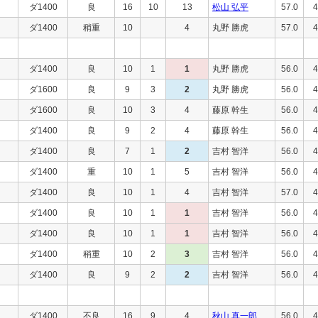
ダ1400
良
16
10
13
松山 弘平
57.0
4
ダ1400
稍重
10
4
丸野 勝虎
57.0
4
ダ1400
良
10
1
1
丸野 勝虎
56.0
4
ダ1600
良
9
3
2
丸野 勝虎
56.0
4
ダ1600
良
10
3
4
藤原 幹生
56.0
4
ダ1400
良
9
2
4
藤原 幹生
56.0
4
ダ1400
良
7
1
2
吉村 智洋
56.0
4
ダ1400
重
10
1
5
吉村 智洋
56.0
4
ダ1400
良
10
1
4
吉村 智洋
57.0
4
ダ1400
良
10
1
1
吉村 智洋
56.0
4
ダ1400
良
10
1
1
吉村 智洋
56.0
4
ダ1400
稍重
10
2
3
吉村 智洋
56.0
4
ダ1400
良
9
2
2
吉村 智洋
56.0
4
ダ1400
不良
16
9
4
秋山 真一郎
56.0
4