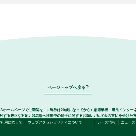
ページトップへ戻る
RAホームページでご確認を！
馬券は20歳になってから
悪徳業者・違法インター
対する厳正な対応
競馬場へ移動中の騎手に関するお願い
払戻金の支払を受けた
ご利用に際して
ウェブアクセシビリティについて
レース情報
ニュース