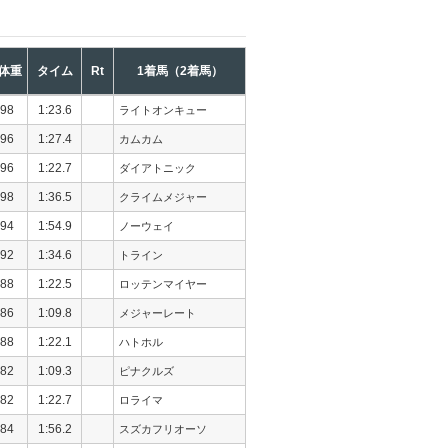
体重
タイム
Rt
1着馬（2着馬）
98
1:23.6
ライトオンキュー
96
1:27.4
カムカム
96
1:22.7
ダイアトニック
98
1:36.5
クライムメジャー
94
1:54.9
ノーウェイ
92
1:34.6
トライン
88
1:22.5
ロッテンマイヤー
86
1:09.8
メジャーレート
88
1:22.1
ハトホル
82
1:09.3
ピナクルズ
82
1:22.7
ロライマ
84
1:56.2
スズカフリオーソ