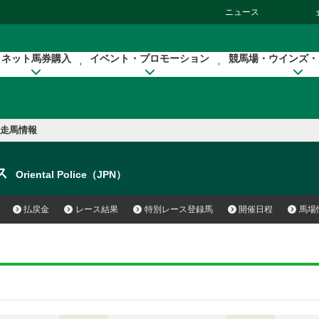
ニュース
ネット馬券購入
イベント・プロモーション
競馬場・ウインズ・
走馬情報
ス
Oriental Police（JPN）
払戻金
レース結果
特別レース登録馬
開催日程
馬場