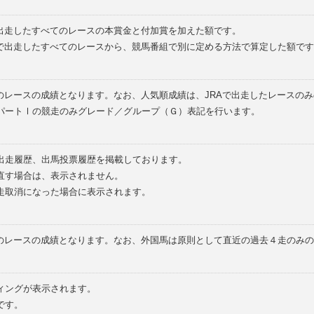
で出走したすべてのレースの本賞金と付加賞を加えた額です。
外で出走したすべてのレースから、競馬番組で別に定める方法で算定した額です
のレースの成績となります。なお、人気順成績は、JRAで出走したレースの
パートⅠの競走のみグレード／グループ（Ｇ）表記を行います。
の出走履歴、出馬投票履歴を掲載しております。
直す場合は、表示されません。
走取消になった場合に表示されます。
てのレースの成績となります。なお、外国馬は原則として直近の過去４走のみ
ィングが表示されます。
です。