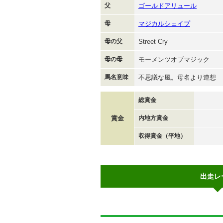
父
ゴールドアリュール
母
マジカルシェイプ
母の父
Street Cry
母の母
モーメンツオブマジック
馬名意味
不思議な風。母名より連想
総賞金
賞金
内地方賞金
収得賞金（平地）
出走レ