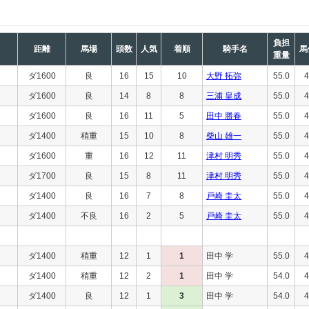
負担
距離
馬場
頭数
人気
着順
騎手名
馬
重量
ダ1600
良
16
15
10
大野 拓弥
55.0
4
ダ1600
良
14
8
8
三浦 皇成
55.0
4
ダ1600
良
16
11
5
田中 勝春
55.0
4
ダ1400
稍重
15
10
8
柴山 雄一
55.0
4
ダ1600
重
16
12
11
津村 明秀
55.0
4
ダ1700
良
15
8
11
津村 明秀
55.0
4
ダ1400
良
16
7
8
戸崎 圭太
55.0
4
ダ1400
不良
16
2
5
戸崎 圭太
55.0
4
ダ1400
稍重
12
1
1
田中 学
55.0
4
ダ1400
稍重
12
2
1
田中 学
54.0
4
ダ1400
良
12
1
3
田中 学
54.0
4