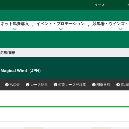
ニュース
ネット馬券購入
イベント・プロモーション
競馬場・ウインズ・
走馬情報
Magical Wind（JPN）
払戻金
レース結果
特別レース登録馬
開催日程
馬場