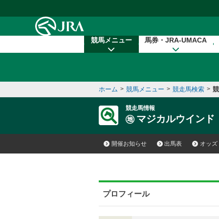
本文へ移動する
競馬メニュー
馬券・JRA-UMACA
ホーム
>
競馬メニュー
>
競走馬検索
>
競
競走馬情報
マジカルウインド
開催お知らせ
出馬表
オッズ
プロフィール