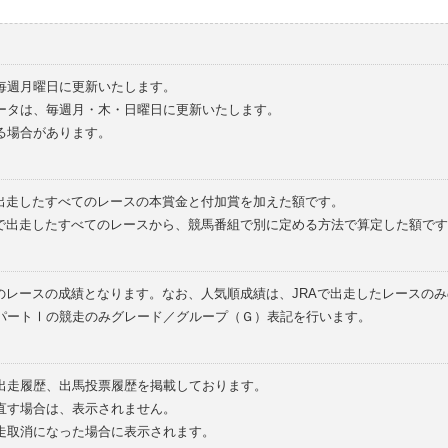
毎週月曜日に更新いたします。
ータは、毎週月・木・日曜日に更新いたします。
る場合があります。
で出走したすべてのレースの本賞金と付加賞を加えた額です。
外で出走したすべてのレースから、競馬番組で別に定める方法で算定した額です
のレースの成績となります。なお、人気順成績は、JRAで出走したレースの
パートⅠの競走のみグレード／グループ（Ｇ）表記を行います。
の出走履歴、出馬投票履歴を掲載しております。
直す場合は、表示されません。
走取消になった場合に表示されます。