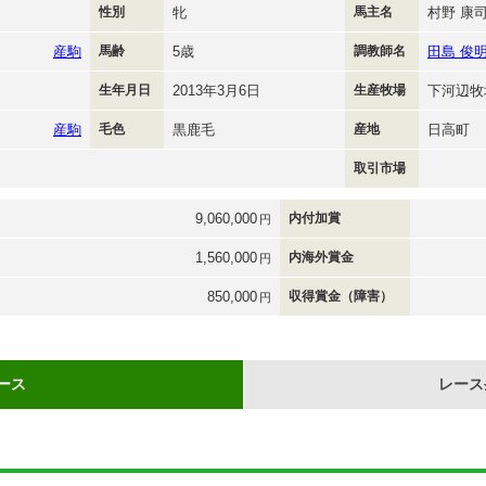
性別
牝
馬主名
村野 康
産駒
馬齢
5歳
調教師名
田島 俊
生年月日
2013年3月6日
生産牧場
下河辺牧
産駒
毛色
黒鹿毛
産地
日高町
取引市場
9,060,000
内付加賞
円
1,560,000
内海外賞金
円
850,000
収得賞金（障害）
円
ース
レース