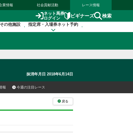
企業情報
社会貢献活動
レース情報
ネット馬券
検索
ビギナーズ
ログイン
その他施設
指定席・入場券ネット予約
抹消年月日 2018年6月14日
情報
今週の注目レース
戻る