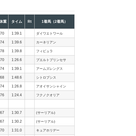
体重
タイム
Rt
1着馬（2着馬）
70
1:39.1
ダイワエトワール
74
1:39.6
カーネリアン
78
1:39.8
フィビュラ
70
1:26.6
プエルトプリンセサ
74
1:39.1
アームズレングス
68
1:48.6
シトロプシス
74
1:26.8
アオイサンシャイン
76
1:24.4
フクノクオリア
67
1:30.7
(サーリアル)
67
1:30.2
(サーリアル)
70
1:31.0
キュアホリデー