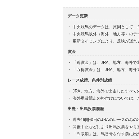
データ更新
・
中央競馬のデータは、原則として、
・
中央競馬以外（海外・地方等）のデ
・
更新タイミングにより、反映が遅れ
賞金
・
「総賞金」は、JRA、地方、海外
・
「収得賞金」は、JRA、地方、海
レース成績、条件別成績
・
JRA、地方、海外で出走したすべて
・
海外重賞競走の格付けについては、
出走・出馬投票履歴
・
過去16開催日のJRAのレースのみ
・
開催中止などにより出馬投票をやり
・
「※取消」は、馬番号を付す前に出