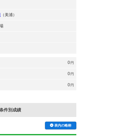
司
明
（美浦）
場
0
円
0
円
0
円
条件別成績
表内の略称