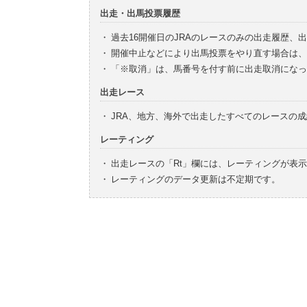
出走・出馬投票履歴
・
過去16開催日のJRAのレースのみの出走履歴、
・
開催中止などにより出馬投票をやり直す場合は、
・
「※取消」は、馬番号を付す前に出走取消になっ
出走レース
・
JRA、地方、海外で出走したすべてのレースの
レーティング
・
出走レースの「Rt」欄には、レーティングが表
・
レーティングのデータ更新は不定期です。