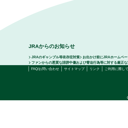
JRAからのお知らせ
JRAのギャンブル等依存症対策
お出かけ前にJRAホームペ
ファンからの悪質な誹謗中傷および脅迫行為等に対する厳正な
FAQ/お問い合わせ
サイトマップ
リンク
ご利用に際し