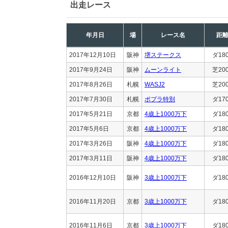
出走レース
年月日
場
レース名
距
2017年12月10日
阪神
堺ステークス
ダ18
2017年9月24日
阪神
ムーンライト
芝20
2017年8月26日
札幌
WASJ2
芝20
2017年7月30日
札幌
ポプラ特別
ダ17
2017年5月21日
京都
4歳上1000万下
ダ18
2017年5月6日
京都
4歳上1000万下
ダ18
2017年3月26日
阪神
4歳上1000万下
ダ18
2017年3月11日
阪神
4歳上1000万下
ダ18
2016年12月10日
阪神
3歳上1000万下
ダ18
2016年11月20日
京都
3歳上1000万下
ダ18
2016年11月6日
京都
3歳上1000万下
ダ18