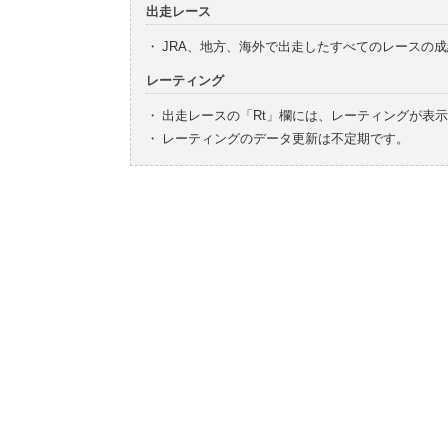
出走レース
・
JRA、地方、海外で出走したすべてのレースの
レーティング
・
出走レースの「Rt」欄には、レーティングが表
・
レーティングのデータ更新は不定期です。