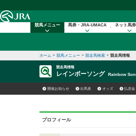
本文へ移動する
競馬メニュー
馬券・JRA-UMACA
ネット馬券
ホーム
>
競馬メニュー
>
競走馬検索
>
競走馬情報
競走馬情報
レインボーソング
Rainbow So
開催お知らせ
出馬表
オッズ
払戻金
プロフィール