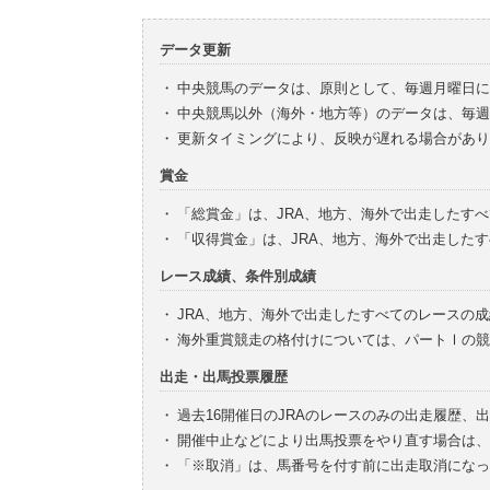
データ更新
・
中央競馬のデータは、原則として、毎週月曜日に
・
中央競馬以外（海外・地方等）のデータは、毎週
・
更新タイミングにより、反映が遅れる場合があり
賞金
・
「総賞金」は、JRA、地方、海外で出走したす
・
「収得賞金」は、JRA、地方、海外で出走した
レース成績、条件別成績
・
JRA、地方、海外で出走したすべてのレースの
・
海外重賞競走の格付けについては、パートⅠの競
出走・出馬投票履歴
・
過去16開催日のJRAのレースのみの出走履歴、
・
開催中止などにより出馬投票をやり直す場合は、
・
「※取消」は、馬番号を付す前に出走取消になっ