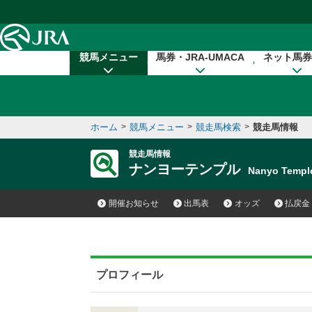
本文へ移動する
競馬メニュー
馬券・JRA-UMACA
ネット馬券
ホーム
>
競馬メニュー
>
競走馬検索
>
競走馬情報
競走馬情報
ナンヨーテンプル
Nanyo Temp
開催お知らせ
出馬表
オッズ
払戻金
プロフィール