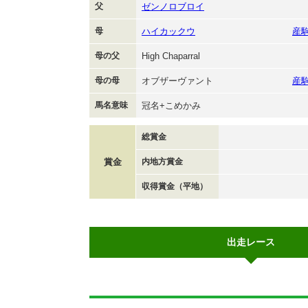
父
ゼンノロブロイ
母
ハイカックウ
産
母の父
High Chaparral
母の母
オブザーヴァント
産
馬名意味
冠名+こめかみ
総賞金
賞金
内地方賞金
収得賞金（平地）
出走レース