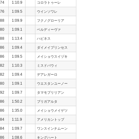
74
1:10.9
コロラトゥーレ
76
1:09.5
ウインソワレ
88
1:09.9
フクノグローリア
80
1:09.1
ベルディーヴァ
88
1:13.4
ハピネス
86
1:09.4
ダイメイプリンセス
86
1:09.5
メイショウスイヅキ
82
1:10.3
ミスドバウィ
82
1:09.4
デアレガーロ
80
1:09.1
ウエスタンユーノー
92
1:09.7
タマモブリリアン
86
1:50.2
ブリガアルタ
86
1:35.0
メイショウメイゲツ
84
1:11.9
アメリカントップ
84
1:09.7
ワンスインナムーン
86
1:08.6
キングハート