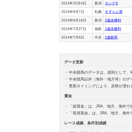
2014年10月4日
新潟
カンナS
2014年9月7日
札幌
すずらん賞
2014年8月16日
新潟
2歳未勝利
2014年7月27日
福島
2歳未勝利
2014年7月6日
中京
2歳新馬
データ更新
・
中央競馬のデータは、原則として、
・
中央競馬以外（海外・地方等）のデ
・
更新タイミングにより、反映が遅れ
賞金
・
「総賞金」は、JRA、地方、海外
・
「収得賞金」は、JRA、地方、海
レース成績、条件別成績