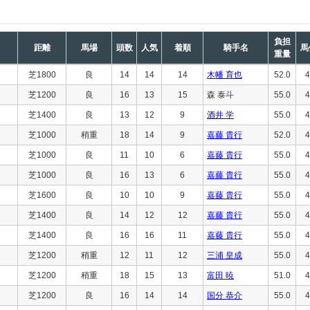
負担
距離
馬場
頭数
人気
着順
騎手名
馬
重量
芝1800
良
14
14
14
木幡 育也
52.0
4
芝1200
良
16
13
15
森 泰斗
55.0
4
芝1400
良
13
12
9
酒井 学
55.0
4
芝1000
稍重
18
14
9
嘉藤 貴行
52.0
4
芝1000
良
11
10
6
嘉藤 貴行
55.0
4
芝1000
良
16
13
6
嘉藤 貴行
55.0
4
芝1600
良
10
10
9
嘉藤 貴行
55.0
4
芝1400
良
14
12
12
嘉藤 貴行
55.0
4
芝1400
良
16
16
11
嘉藤 貴行
55.0
4
芝1200
稍重
12
11
12
三浦 皇成
55.0
4
芝1200
稍重
18
15
13
富田 暁
51.0
4
芝1200
良
16
14
14
国分 恭介
55.0
4