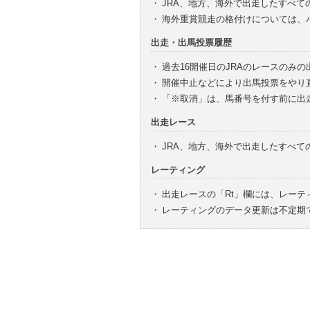
・
JRA、地方、海外で出走したすべて
・
海外重賞競走の格付けについては、
出走・出馬投票履歴
・
過去16開催日のJRAのレースのみ
・
開催中止などにより出馬投票をやり
・
「※取消」は、馬番号を付す前に出
出走レース
・
JRA、地方、海外で出走したすべ
レーティング
・
出走レースの「Rt」欄には、レーテ
・
レーティングのデータ更新は不定期