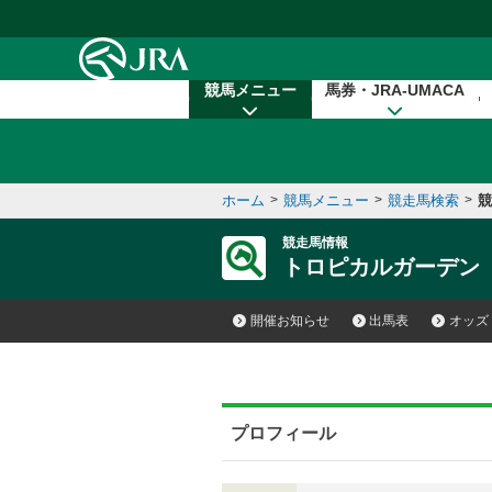
本文へ移動する
競馬メニュー
馬券・JRA-UMACA
ホーム
>
競馬メニュー
>
競走馬検索
>
競
競走馬情報
トロピカルガーデン
開催お知らせ
出馬表
オッズ
プロフィール