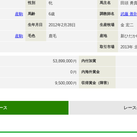
性別
牝
馬主名
田頭 勇
産駒
馬齢
6歳
調教師名
武藤 善
生年月日
2012年2月28日
生産牧場
金 宏二
産駒
毛色
鹿毛
産地
新ひだか
取引市場
2013年
53,899,000
内付加賞
円
0
内海外賞金
円
9,500,000
収得賞金（障害）
円
ース
レース