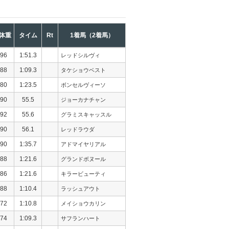
体重
タイム
Rt
1着馬（2着馬）
96
1:51.3
レッドシルヴィ
88
1:09.3
タケショウベスト
80
1:23.5
ボンセルヴィーソ
90
55.5
ジョーカナチャン
92
55.6
グラミスキャッスル
90
56.1
レッドラウダ
90
1:35.7
アドマイヤリアル
88
1:21.6
グランドボヌール
86
1:21.6
キラービューティ
88
1:10.4
ラッシュアウト
72
1:10.8
メイショウカリン
74
1:09.3
サフランハート