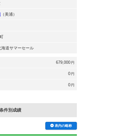
貴
則
（美浦）
町
 北海道サマーセール
679,000
円
0
円
0
円
条件別成績
表内の略称