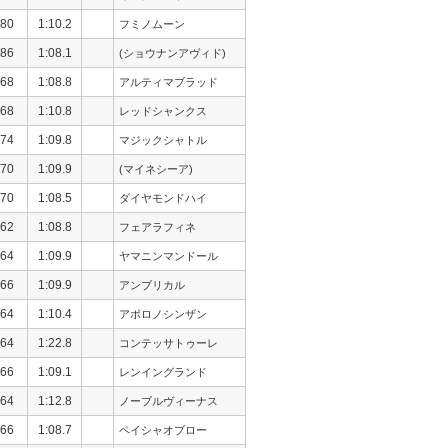
80
1:10.2
フミノムーン
86
1:08.1
(ショウナンアヴィド)
68
1:08.8
アルティマブラッド
68
1:10.8
レッドシャンクス
74
1:09.8
マジックシャトル
70
1:09.9
(マイネシーア)
70
1:08.5
ダイヤモンドハイ
62
1:08.8
フェアラフィネ
64
1:09.9
ヤマニンマンドール
66
1:09.9
アンブリカル
64
1:10.4
アポロノシンザン
64
1:22.8
コンテッサトゥーレ
66
1:09.1
レンイングランド
64
1:12.8
ノーブルヴィーナス
66
1:08.7
ペイシャオブロー