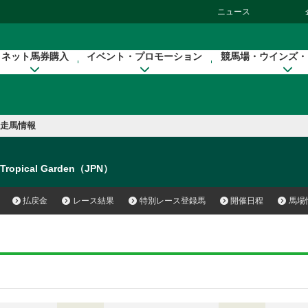
ニュース
ネット馬券購入
イベント・プロモーション
競馬場・ウインズ・
走馬情報
Tropical Garden（JPN）
払戻金
レース結果
特別レース登録馬
開催日程
馬場