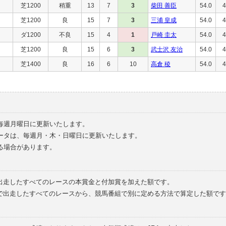
芝1200
稍重
13
7
3
柴田 善臣
54.0
4
芝1200
良
15
7
3
三浦 皇成
54.0
4
ダ1200
不良
15
4
1
戸崎 圭太
54.0
4
芝1200
良
15
6
3
武士沢 友治
54.0
4
芝1400
良
16
6
10
高倉 稜
54.0
4
毎週月曜日に更新いたします。
ータは、毎週月・木・日曜日に更新いたします。
る場合があります。
で出走したすべてのレースの本賞金と付加賞を加えた額です。
外で出走したすべてのレースから、競馬番組で別に定める方法で算定した額です