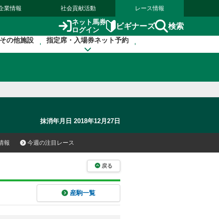
企業情報
社会貢献活動
レース情報
ネット馬券
検索
ビギナーズ
ログイン
その他施設
指定席・入場券ネット予約
抹消年月日 2018年12月27日
情報
今週の注目レース
戻る
産駒一覧