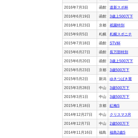
2016年7月3日
函館
道新スポ杯
2016年6月19日
函館
3歳上500万下
2016年1月23日
京都
祇園特別
2015年9月5日
札幌
札幌スポニチ
2015年7月18日
函館
STV杯
2015年6月27日
函館
長万部特別
2015年6月20日
函館
3歳上500万下
2015年5月23日
京都
3歳500万下
2015年5月2日
新潟
ゆきつばき賞
2015年3月28日
中山
3歳500万下
2015年3月1日
中山
3歳500万下
2015年1月18日
京都
紅梅S
2014年12月27日
中山
クリスマスR
2014年12月7日
中山
2歳500万下
2014年11月16日
福島
福島2歳S