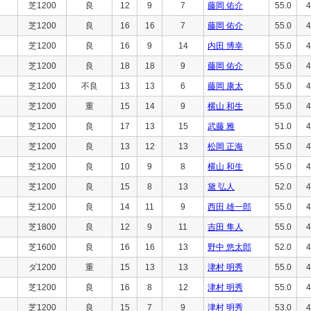
芝1200
良
12
9
7
藤岡 佑介
55.0
4
芝1200
良
16
16
7
藤岡 佑介
55.0
4
芝1200
良
16
9
14
内田 博幸
55.0
4
芝1200
良
18
18
9
藤岡 佑介
55.0
4
芝1200
不良
13
13
6
藤岡 康太
55.0
4
芝1200
重
15
14
9
横山 和生
55.0
4
芝1200
良
17
13
15
武藤 雅
51.0
4
芝1200
良
13
12
13
松岡 正海
55.0
4
芝1200
良
10
9
8
横山 和生
55.0
4
芝1200
良
15
8
13
黛 弘人
52.0
4
芝1200
良
14
11
9
西田 雄一郎
55.0
4
芝1800
良
12
9
11
吉田 隼人
55.0
4
芝1600
良
16
16
13
野中 悠太郎
52.0
4
ダ1200
重
15
13
13
津村 明秀
55.0
4
芝1200
良
16
8
12
津村 明秀
55.0
4
芝1200
良
15
7
9
津村 明秀
53.0
4