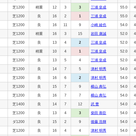
芝1200
稍重
12
3
3
三浦 皇成
55.0
4
芝1200
良
16
2
1
三浦 皇成
55.0
4
芝1200
良
16
11
9
小崎 綾也
54.0
4
芝1200
稍重
16
3
15
岩田 康誠
52.0
4
芝1200
良
13
4
2
三浦 皇成
52.0
4
芝1200
稍重
10
4
1
三浦 皇成
52.0
4
芝1200
良
13
5
4
三浦 皇成
52.0
4
芝1200
良
14
7
5
津村 明秀
54.0
4
芝1200
良
16
6
2
津村 明秀
54.0
4
芝1200
良
15
7
9
横山 典弘
54.0
4
芝1200
良
16
7
7
横山 典弘
54.0
4
芝1400
良
14
7
12
武 豊
54.0
4
芝1200
良
13
4
3
柴田 善臣
54.0
4
ダ1200
良
15
2
9
後藤 浩輝
54.0
4
芝1200
良
16
4
4
津村 明秀
54.0
4