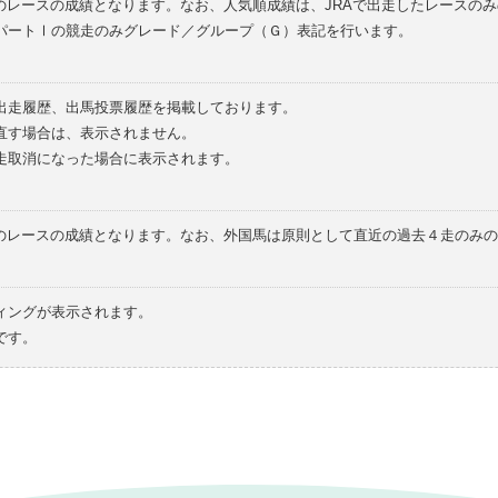
のレースの成績となります。なお、人気順成績は、JRAで出走したレースの
パートⅠの競走のみグレード／グループ（Ｇ）表記を行います。
の出走履歴、出馬投票履歴を掲載しております。
直す場合は、表示されません。
走取消になった場合に表示されます。
てのレースの成績となります。なお、外国馬は原則として直近の過去４走のみ
ィングが表示されます。
です。