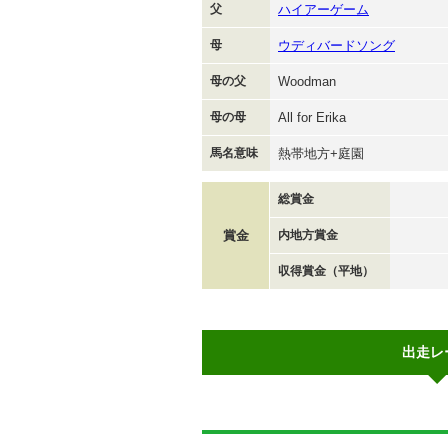
父
ハイアーゲーム
母
ウディバードソング
母の父
Woodman
母の母
All for Erika
馬名意味
熱帯地方+庭園
総賞金
賞金
内地方賞金
収得賞金（平地）
出走レ