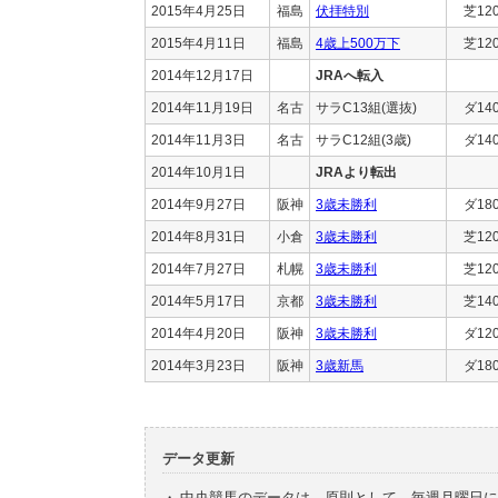
2015年4月25日
福島
伏拝特別
芝12
2015年4月11日
福島
4歳上500万下
芝12
2014年12月17日
JRAへ転入
2014年11月19日
名古
サラC13組(選抜)
ダ14
2014年11月3日
名古
サラC12組(3歳)
ダ14
2014年10月1日
JRAより転出
2014年9月27日
阪神
3歳未勝利
ダ18
2014年8月31日
小倉
3歳未勝利
芝12
2014年7月27日
札幌
3歳未勝利
芝12
2014年5月17日
京都
3歳未勝利
芝14
2014年4月20日
阪神
3歳未勝利
ダ12
2014年3月23日
阪神
3歳新馬
ダ18
データ更新
・
中央競馬のデータは、原則として、毎週月曜日に