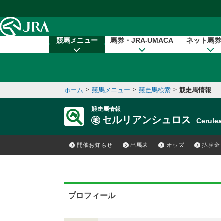
本文へ移動する
競馬メニュー
馬券・JRA-UMACA
ネット馬券
ホーム
>
競馬メニュー
>
競走馬検索
>
競走馬情報
競走馬情報
セルリアンシュロス
Cerul
開催お知らせ
出馬表
オッズ
払戻金
プロフィール