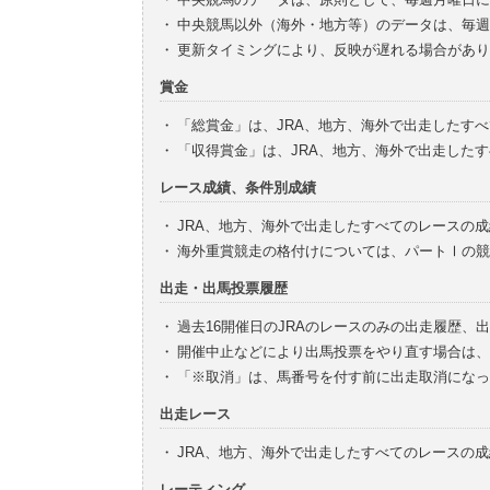
・
中央競馬以外（海外・地方等）のデータは、毎週
・
更新タイミングにより、反映が遅れる場合があり
賞金
・
「総賞金」は、JRA、地方、海外で出走したす
・
「収得賞金」は、JRA、地方、海外で出走した
レース成績、条件別成績
・
JRA、地方、海外で出走したすべてのレースの
・
海外重賞競走の格付けについては、パートⅠの競
出走・出馬投票履歴
・
過去16開催日のJRAのレースのみの出走履歴、
・
開催中止などにより出馬投票をやり直す場合は、
・
「※取消」は、馬番号を付す前に出走取消になっ
出走レース
・
JRA、地方、海外で出走したすべてのレースの
レーティング