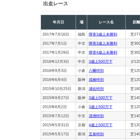
出走レース
年月日
場
レース名
距
2017年7月16日
福島
障害3歳上未勝利
芝27
2017年7月1日
中京
障害3歳上未勝利
芝30
2017年1月29日
中京
障害4歳上未勝利
芝30
2016年12月3日
中京
3歳上500万下
ダ12
2016年9月3日
小倉
八幡特別
芝12
2016年6月4日
阪神
戎橋特別
芝12
2015年10月25日
新潟
浦佐特別
芝18
2015年9月27日
阪神
3歳上500万下
芝14
2015年8月2日
小倉
3歳上500万下
芝12
2015年7月12日
中京
清洲特別
芝14
2015年5月31日
京都
4歳上500万下
芝12
2015年5月17日
新潟
五泉特別
芝14