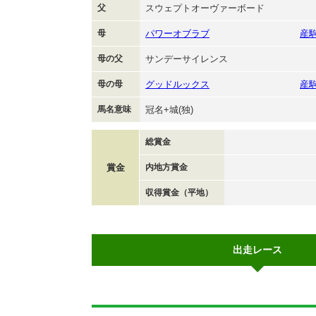
父
スウェプトオーヴァーボード
母
パワーオブラブ
産
母の父
サンデーサイレンス
母の母
グッドルックス
産
馬名意味
冠名+城(独)
総賞金
賞金
内地方賞金
収得賞金（平地）
出走レース